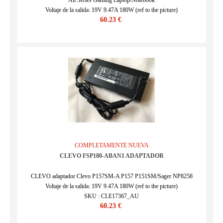
All Series Gaming Laptop/Notebook
Voltaje de la salida: 19V 9.47A 180W (ref to the picture)
60.23 €
SKU : CLE17367_UK
COMPLETAMENTE NUEVA
CLEVO FSP180-ABAN1 ADAPTADOR
CLEVO adaptador Clevo P157SM-A P157 P151SM/Sager NP8258
Voltaje de la salida: 19V 9.47A 180W (ref to the picture)
SKU : CLE17367_AU
60.23 €