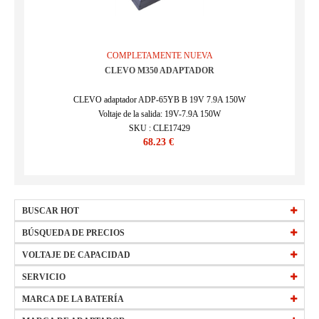
COMPLETAMENTE NUEVA
CLEVO M350 ADAPTADOR
CLEVO adaptador ADP-65YB B 19V 7.9A 150W
Voltaje de la salida: 19V-7.9A 150W
SKU : CLE17429
68.23 €
BUSCAR HOT
HW-34154184
BÚSQUEDA DE PRECIOS
EB-BT561ABE
precio
VOLTAJE DE CAPACIDAD
15 €
-
29,99 €
(Más)
L20M3PF1
precio
todos bateria 2250mAh 10.8V
30 €
-
44,99 €
(Más)
SERVICIO
W0Y6W
precio
todos bateria 2400mAh 3.7V
45 €
-
59,99 €
(Más)
Preguntas frecuentes
MARCA DE LA BATERÍA
precio
todos bateria 2500mAh 3.8V
60 €
-
74,99 €
(Más)
Política de devolución