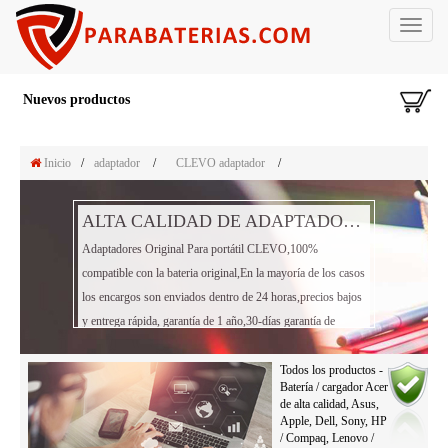
Toggle
navigat
Nuevos productos
Inicio
/
adaptador
/
CLEVO adaptador
/
ALTA CALIDAD DE ADAPTADOR PORTÁTIL CLEVO
Adaptadores Original Para portátil CLEVO,100%
compatible con la bateria original,En la mayoría de los casos
los encargos son enviados dentro de 24 horas,precios bajos
y entrega rápida, garantía de 1 año,30-días garantía de
reembolso!
Todos los productos -
Batería / cargador Acer
de alta calidad, Asus,
Apple, Dell, Sony, HP
/ Compaq, Lenovo /