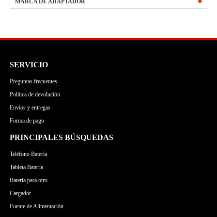
APPLE
HP
MARCA DE ADAPTADOR
todos bateria 4400mAh 11.1V
Envíos y entregas
ACER
SONY
HP
SONY
Forma de pago
DELL
ASUS
DELL
ACER
LENOVO
MSI
APPLE
ASUS
GATEWAY
MICROSOFT
LENOVO
MSI
SERVICIO
TOSHIBA
GATEWAY
MICROSOFT
Preguntas frecuentes
MEDION
Política de devolución
Envíos y entregas
Forma de pago
PRINCIPALES BÚSQUEDAS
Teléfono Batería
Tableta Batería
Batería para otro
Cargador
Fuente de Alimentación