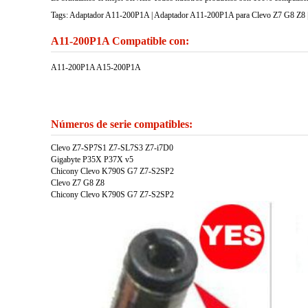
Tags: Adaptador A11-200P1A | Adaptador A11-200P1A para Clevo Z7 G8 Z8 |
A11-200P1A Compatible con:
A11-200P1A A15-200P1A
Números de serie compatibles:
Clevo Z7-SP7S1 Z7-SL7S3 Z7-i7D0
Gigabyte P35X P37X v5
Chicony Clevo K790S G7 Z7-S2SP2
Clevo Z7 G8 Z8
Chicony Clevo K790S G7 Z7-S2SP2