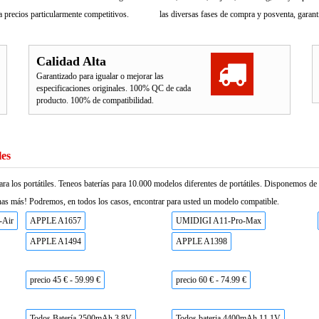
 precios particularmente competitivos.
las diversas fases de compra y posventa, garant
Calidad Alta
Garantizado para igualar o mejorar las
especificaciones originales. 100% QC de cada
producto. 100% de compatibilidad.
les
ara los portátiles. Teneos baterías para 10.000 modelos diferentes de portátiles. Disponemos d
as más! Podremos, en todos los casos, encontrar para usted un modelo compatible.
-Air
APPLE A1657
UMIDIGI A11-Pro-Max
APPLE A1494
APPLE A1398
precio 45 € - 59.99 €
precio 60 € - 74.99 €
Todos Batería 2500mAh 3.8V
Todos bateria 4400mAh 11.1V