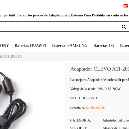
 portatil : barato los precios de Adaptadores y Baterías Para Portatiles en venta en las
 SONY
Baterías HUAWEI
Baterías SAMSUNG
Baterías LG
Bate
átil A11-200P1A
Adaptador CLEVO A11-20
Las mejores Adaptador del ordenadór port
Voltaje de la salida:
19V-10.5A 200W
SKU:
CHI17225_1
Inventario:
En disponible
CATEGORÍA:
Adaptador del orden
SERVICIO:
Alcance del sumini