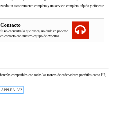
izando un asesoramiento completo y un servicio completo, rápido y eficiente.
Contacto
Si no encuentra lo que busca, no dude en ponerse
en contacto con nuestro equipo de expertos.
e baterías compatibles con todas las marcas de ordenadores portátiles como HP,
APPLE A1382