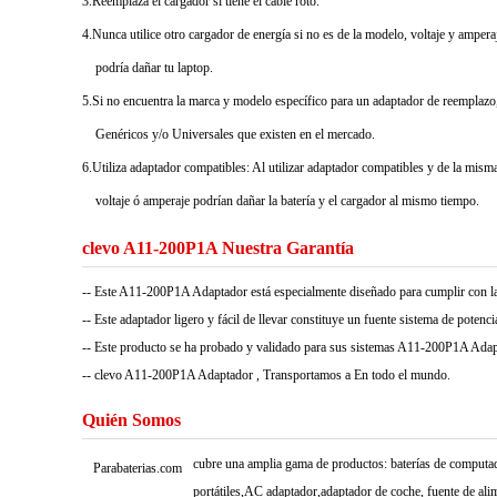
3.Reemplaza el cargador si tiene el cable roto.
4.Nunca utilice otro cargador de energía si no es de la modelo, voltaje y ampera
podría dañar tu laptop.
5.Si no encuentra la marca y modelo específico para un adaptador de reemplazo,
Genéricos y/o Universales que existen en el mercado.
6.Utiliza adaptador compatibles: Al utilizar adaptador compatibles y de la misma 
voltaje ó amperaje podrían dañar la batería y el cargador al mismo tiempo.
clevo A11-200P1A Nuestra Garantía
-- Este A11-200P1A Adaptador está especialmente diseñado para cumplir con l
-- Este adaptador ligero y fácil de llevar constituye un fuente sistema de potencia 
-- Este producto se ha probado y validado para sus sistemas A11-200P1A Adapta
-- clevo A11-200P1A Adaptador , Transportamos a En todo el mundo.
Quién Somos
cubre una amplia gama de productos: baterías de computado
Parabaterias.com
portátiles,AC adaptador,adaptador de coche, fuente de ali