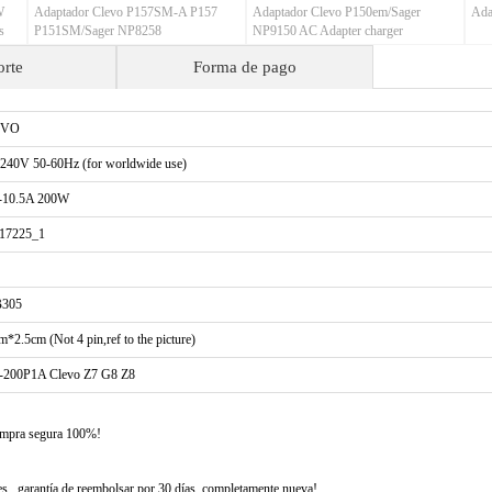
W
Adaptador Clevo P157SM-A P157
Adaptador Clevo P150em/Sager
Ada
s
P151SM/Sager NP8258
NP9150 AC Adapter charger
orte
Forma de pago
EVO
240V 50-60Hz (for worldwide use)
-10.5A 200W
17225_1
305
m*2.5cm (Not 4 pin,ref to the picture)
-200P1A Clevo Z7 G8 Z8
compra segura 100%!
 , garantía de reembolsar por 30 días, completamente nueva!