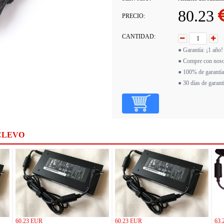
80.23
PRECIO:
CANTIDAD:
● Garantía: ¡1 año!
● Compre con noso
● 100% de garantía
● 30 días de garant
CLEVO
60.23 EUR
60.23 EUR
63.