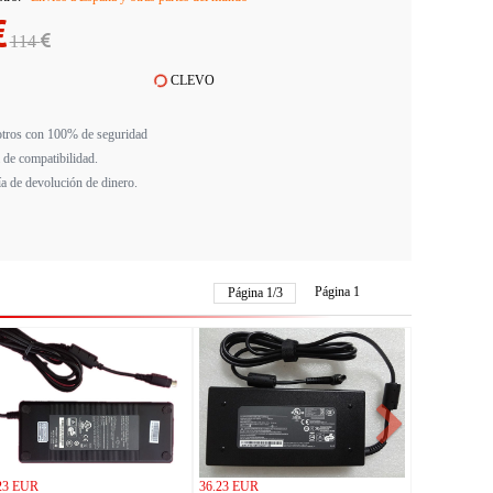
114
CLEVO
tros con 100% de seguridad
 de compatibilidad.
ía de devolución de dinero.
Página 1
Página
1
/
3
23 EUR
36.23 EUR