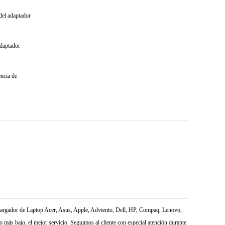
 del adaptador
adaptador
encia de
l Cargador de Laptop Acer, Asus, Apple, Adviento, Dell, HP, Compaq, Lenovo,
más bajo, el mejor servicio. Seguimos al cliente con especial atención durante