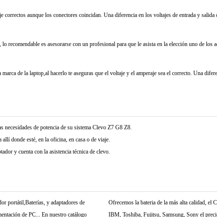
je correctos aunque los conectores coincidan. Una diferencia en los voltajes de entrada y salida
 lo recomendable es asesorarse con un profesional para que le asista en la elección uno de los 
marca de la laptop,al hacerlo te aseguras que el voltaje y el amperaje sea el correcto. Una difer
as necesidades de potencia de su sistema Clevo Z7 G8 Z8.
allí donde esté, en la oficina, en casa o de viaje.
dor y cuenta con la asistencia técnica de clevo.
r portátil,Baterías, y adaptadores de
Ofrecemos la bateria de la más alta calidad, e
mentación de PC... En nuestro catálogo
IBM, Toshiba, Fujitsu, Samsung, Sony el precio 