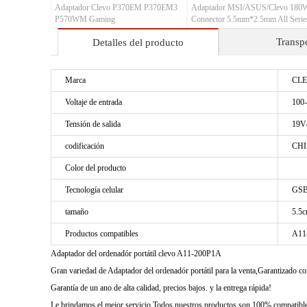
Adaptador Clevo P370EM P370EM3
Adaptador MSI/ASUS/Clevo 180
P570WM Gaming
Connector 5.5mm*2.5mm All Serie
Gaming Laptop/Notebook
Transp
Detalles del producto
Marca
CL
Voltaje de entrada
100-
Tensión de salida
19V
codificación
CHI
Color del producto
Tecnología celular
GSB
tamaño
5.5c
Productos compatibles
A11
Adaptador del ordenadór portátil clevo A11-200P1A
Gran variedad de Adaptador del ordenadór portátil para la venta,Garantizado 
Garantía de un ano de alta calidad, precios bajos. y la entrega rápida!
Le brindamos el mejor servicio Todos nuestros productos son 100% compatibles