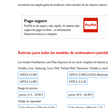
encontrará una amplia gama de productos seleccionados de las mejores marcas a
Pago seguro
PayPal es un seguro, más rápido, de manera más
segura de pagar en línea - su información
financiera nunca se comparte.
Baterías para todos los modelos de ordenadores portáti
Las tiendas Parabaterias.com Pilas disponen de un stock completo de baterías p
Toshiba, Acer, Samsung, Asus, Dell, Packard Bell, Panasonic, Toshiba ¡y much
APPLE A1389
APPLE A1965(A1932)-Macbook
APPLE A1496
APPLE A1136
Rango de precios
precio 15 € - 29.99 €
precio 30 € - 44.99 €
Voltaje de capacidad
Todos Batería 2250mAh 10.8V
Todos Batería 2400mAh 3.7V