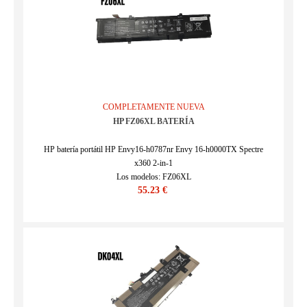
COMPLETAMENTE NUEVA
HP FZ06XL BATERÍA
HP batería portátil HP Envy16-h0787nr Envy 16-h0000TX Spectre
x360 2-in-1
Los modelos: FZ06XL
55.23 €
SKU : 24BA0527C491