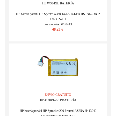
HP WS04XL BATERÍA
HP batería portátil HP Spectre X360 14-EA 14T-EA HSTNN-DB9Z
L97352-2C1
Los modelos: WS04XL
48.23 €
SKU : 2606BA1160L
ENVÍO GRATUITO
HP 413049-2S1P BATERÍA
HP batería portátil HP Sprocket 200 Printer1AS85A H413049