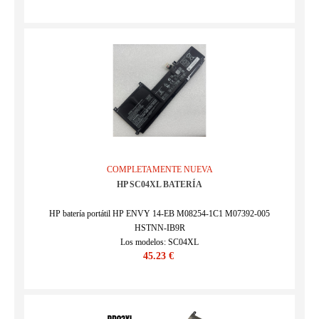
COMPLETAMENTE NUEVA
HP SC04XL BATERÍA
HP batería portátil HP ENVY 14-EB M08254-1C1 M07392-005
HSTNN-IB9R
Los modelos: SC04XL
45.23 €
SKU : 24BA0117C188