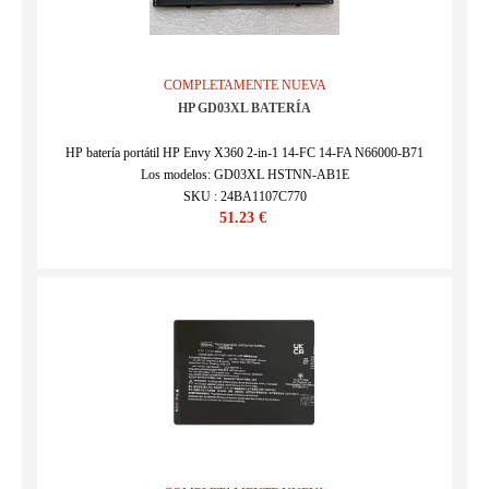
COMPLETAMENTE NUEVA
HP GD03XL BATERÍA
HP batería portátil HP Envy X360 2-in-1 14-FC 14-FA N66000-B71
Los modelos: GD03XL HSTNN-AB1E
SKU : 24BA1107C770
51.23 €