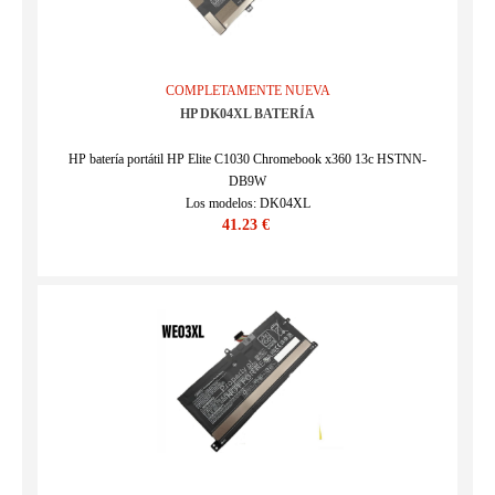
COMPLETAMENTE NUEVA
HP DK04XL BATERÍA
HP batería portátil HP Elite C1030 Chromebook x360 13c HSTNN-
DB9W
Los modelos: DK04XL
41.23 €
SKU : 24BA0418C416