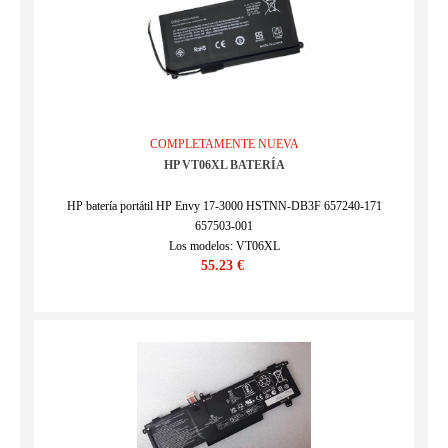
COMPLETAMENTE NUEVA
HP VT06XL BATERÍA
HP batería portátil HP Envy 17-3000 HSTNN-DB3F 657240-171
657503-001
Los modelos: VT06XL
55.23 €
SKU : 25BA0982L