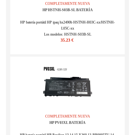
COMPLETAMENTE NUEVA
HP HSTNH-S03B-SL BATERÍA
HP batería portátil HP ipaq hx2490b HSTNH-H03C-xx/HSTNH-
L05C-xx
Los modelos: HSTNH-S03B-SL
35.23 €
SKU : ECN12977_Oth
COMPLETAMENTE NUEVA
HP PV03XL BATERÍA