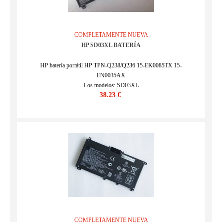
COMPLETAMENTE NUEVA
HP SD03XL BATERÍA
HP batería portátil HP TPN-Q238/Q236 15-EK0085TX 15-
EN0035AX
Los modelos: SD03XL
38.23 €
SKU : 25KK1393H
COMPLETAMENTE NUEVA