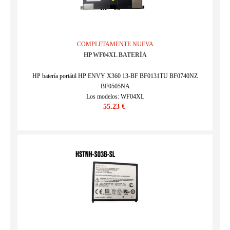
COMPLETAMENTE NUEVA
HP WF04XL BATERÍA
HP batería portátil HP ENVY X360 13-BF BF0131TU BF0740NZ
BF0505NA
Los modelos: WF04XL
55.23 €
SKU : 24BA0228C269