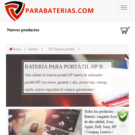
Toggle
navigat
Nuevos productos
Inicio
/
batería
/
HP batería portátil
/
BATERÍA PARA PORTÁTIL HP BATERÍA
Alta calidad de batería portátil HP batería de ordenador
portátil HP son nueva ,garantía 1 año, precio bajo, entrega
rápida, mayor seguridad al comprar garantizadas!
Todos los productos -
Batería / cargador Acer
de alta calidad, Asus,
Apple, Dell, Sony, HP
/ Compaq, Lenovo /