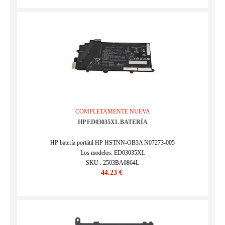
SKU : 2504BA0877L
COMPLETAMENTE NUEVA
HP ED03035XL BATERÍA
HP batería portátil HP HSTNN-OB3A N07273-005
Los modelos: ED03035XL
SKU : 2503BA0864L
44.23 €