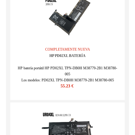
COMPLETAMENTE NUEVA
HP PD02XL BATERÍA
HP batería portátil HP PD02XL TPN-DB0H M38779-2B1 M38780-
005
Los modelos: PD02XL TPN-DB0H M38779-2B1 M38780-005
55.23 €
SKU : HPP23JA1823