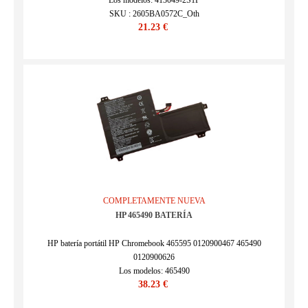
Los modelos: 413049-2S1P
SKU : 2605BA0572C_Oth
21.23 €
COMPLETAMENTE NUEVA
HP 465490 BATERÍA
HP batería portátil HP Chromebook 465595 0120900467 465490
0120900626
Los modelos: 465490
38.23 €
SKU : 2511BA1056L