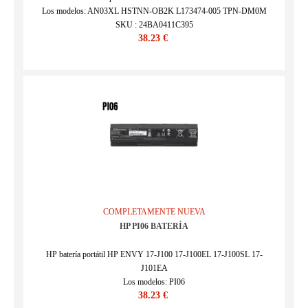
Los modelos: AN03XL HSTNN-OB2K L173474-005 TPN-DM0M
SKU : 24BA0411C395
38.23 €
COMPLETAMENTE NUEVA
HP PI06 BATERÍA
HP batería portátil HP ENVY 17-J100 17-J100EL 17-J100SL 17-
J101EA
Los modelos: PI06
38.23 €
SKU : 24BA0327C344