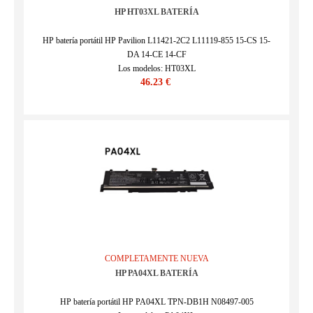
HP HT03XL BATERÍA
HP batería portátil HP Pavilion L11421-2C2 L11119-855 15-CS 15-
DA 14-CE 14-CF
Los modelos: HT03XL
46.23 €
SKU : HPQ19I179_02
COMPLETAMENTE NUEVA
HP PA04XL BATERÍA
HP batería portátil HP PA04XL TPN-DB1H N08497-005