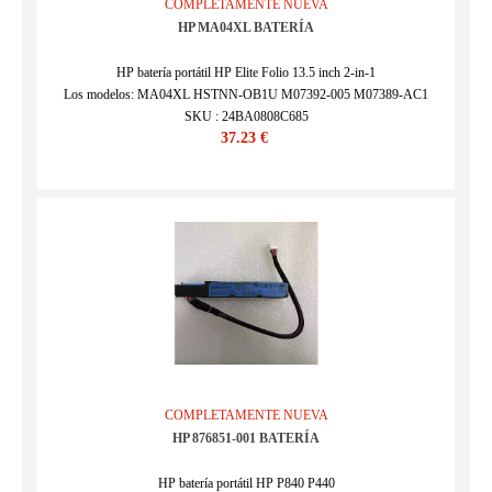
COMPLETAMENTE NUEVA
HP MA04XL BATERÍA
HP batería portátil HP Elite Folio 13.5 inch 2-in-1
Los modelos: MA04XL HSTNN-OB1U M07392-005 M07389-AC1
SKU : 24BA0808C685
37.23 €
COMPLETAMENTE NUEVA
HP 876851-001 BATERÍA
HP batería portátil HP P840 P440