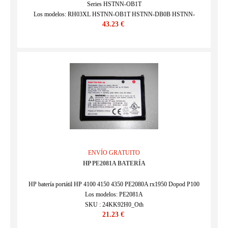
Series HSTNN-OB1T
Los modelos: RH03XL HSTNN-OB1T HSTNN-DB0B HSTNN-
43.23 €
IB9P HSTNN-IB9Q HSTNN-UB7X
SKU : HPQ21AU1261NEW
ENVÍO GRATUITO
HP PE2081A BATERÍA
HP batería portátil HP 4100 4150 4350 PE2080A rx1950 Dopod P100
Los modelos: PE2081A
SKU : 24KK92H0_Oth
21.23 €