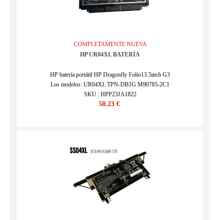
COMPLETAMENTE NUEVA
HP UR04XL BATERÍA
HP batería portátil HP Dragonfly Folio13.5inch G3
Los modelos: UR04XL TPN-DB1G M90785-2C1
SKU : HPP23JA1822
50.23 €