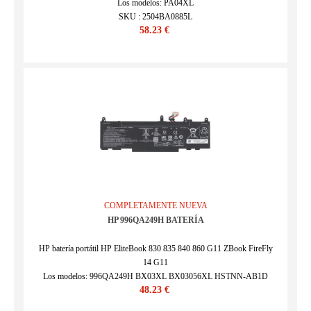
Los modelos: PA04XL
SKU : 2504BA0885L
58.23 €
COMPLETAMENTE NUEVA
HP 996QA249H BATERÍA
HP batería portátil HP EliteBook 830 835 840 860 G11 ZBook FireFly
14 G11
Los modelos: 996QA249H BX03XL BX03056XL HSTNN-AB1D
48.23 €
HSTNN-OB3H N59733-2D1 N59733-171 N59733-AC1 N59733-
B71 N59787-005 TPN-DB1S TPN-IB0Y