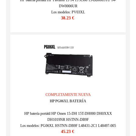
HP batería portátil HP Pavilion 13 14 15 X360 13-BB0005TU 14-
DW0006UR
Los modelos: PV03XL
38.23 €
SKU : HPP23JA1825
COMPLETAMENTE NUEVA
HP PG06XL BATERÍA
HP batería portátil HP Omen 15-DH 15T-DH000 DH0XXX
DH1019NR HSTNN-DB9F
Los modelos: PG06XL HSTNN-DB9F L48431-2C1 L48497-005
45.23 €
SKU : 24BA0117C189