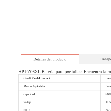
Transp
Detalles del producto
HP FZ06XL Batería para portátiles: Encuentra la m
Condición del Producto
Bate
Marcas Aplicables
Par
capacidad
688
voltaje
11.
SKU
24B