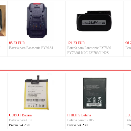
85.23 EUR
121.23 EUR
96.
Y
Batería para Panasonic EY9L61
Batería para Panasonic EY7880
Bat
EY7880LN2C EY7880LN2S
EY7880LN2T
FUJITSU Batería
FUJITSU Batería
-0102
Batería para RA54310-0101
Batería para RA07503-1091
Precio :24.23 €
Precio :24.23 €