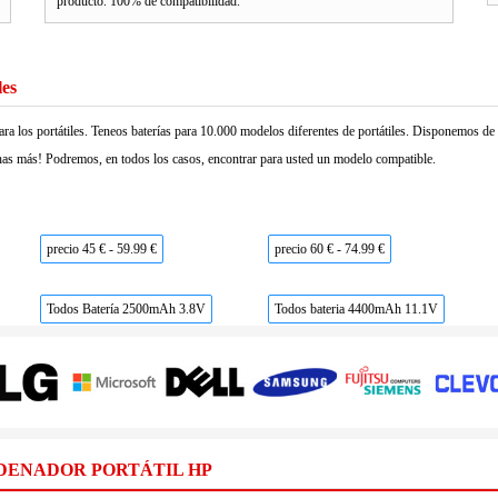
producto. 100% de compatibilidad.
les
ara los portátiles. Teneos baterías para 10.000 modelos diferentes de portátiles. Disponemos d
as más! Podremos, en todos los casos, encontrar para usted un modelo compatible.
precio 45 € - 59.99 €
precio 60 € - 74.99 €
Todos Batería 2500mAh 3.8V
Todos bateria 4400mAh 11.1V
DENADOR PORTÁTIL HP