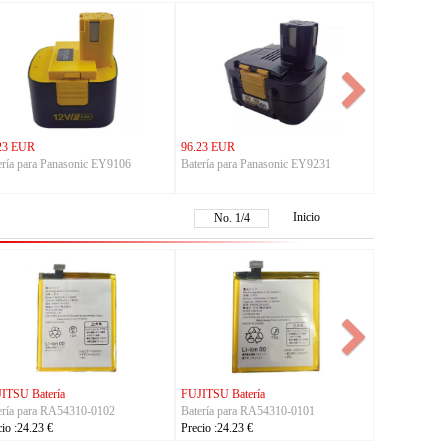
23 EUR
96.23 EUR
ería para Panasonic EY9106
Batería para Panasonic EY9231
Inicio
No.
1
/
4
FUJITSU Batería
KYOCERA Batería
K
Batería para RA07504-1091
Batería para 5AAXBT134JAA
B
Precio :24.23 €
Precio :24.23 €
Pr