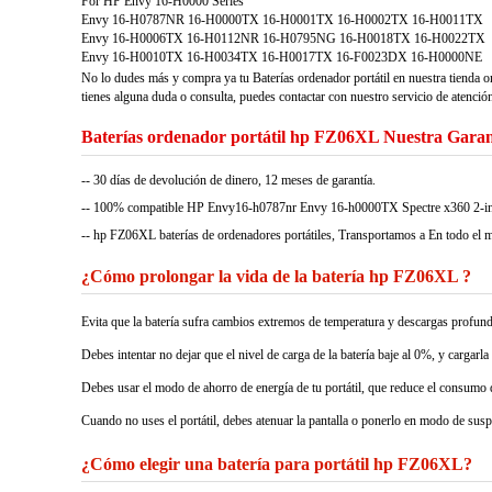
For HP Envy 16-H0000 Series
Envy 16-H0787NR 16-H0000TX 16-H0001TX 16-H0002TX 16-H0011TX
Envy 16-H0006TX 16-H0112NR 16-H0795NG 16-H0018TX 16-H0022TX
Envy 16-H0010TX 16-H0034TX 16-H0017TX 16-F0023DX 16-H0000NE
No lo dudes más y compra ya tu Baterías ordenador portátil en nuestra tienda o
tienes alguna duda o consulta, puedes contactar con nuestro servicio de atención
Baterías ordenador portátil hp FZ06XL Nuestra Garan
-- 30 días de devolución de dinero, 12 meses de garantía.
-- 100% compatible HP Envy16-h0787nr Envy 16-h0000TX Spectre x360 2-in-1. G
-- hp FZ06XL baterías de ordenadores portátiles, Transportamos a En todo el 
¿Cómo prolongar la vida de la batería hp FZ06XL ?
Evita que la batería sufra cambios extremos de temperatura y descargas profund
Debes intentar no dejar que el nivel de carga de la batería baje al 0%, y cargarla
Debes usar el modo de ahorro de energía de tu portátil, que reduce el consumo d
Cuando no uses el portátil, debes atenuar la pantalla o ponerlo en modo de sus
¿Cómo elegir una batería para portátil hp FZ06XL?