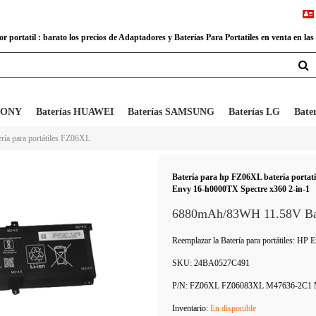
 portatil : barato los precios de Adaptadores y Baterías Para Portatiles en venta en las
 SONY
Baterías HUAWEI
Baterías SAMSUNG
Baterías LG
Bate
ería para portátiles FZ06XL
Batería para hp FZ06XL batería portati
Envy 16-h0000TX Spectre x360 2-in-1
6880mAh/83WH 11.58V Bater
Reemplazar la Batería para portátiles: H
SKU:
24BA0527C491
P/N:
FZ06XL FZ06083XL M47636-2C1 M
Inventario:
En disponible