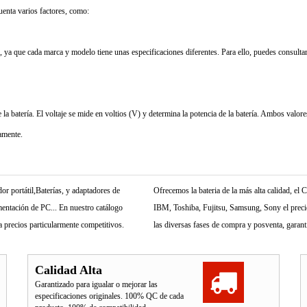
cuenta varios factores, como:
 ya que cada marca y modelo tiene unas especificaciones diferentes. Para ello, puedes consultar 
 batería. El voltaje se mide en voltios (V) y determina la potencia de la batería. Ambos valores 
tamente.
r portátil,Baterías, y adaptadores de
Ofrecemos la bateria de la más alta calidad, e
mentación de PC... En nuestro catálogo
IBM, Toshiba, Fujitsu, Samsung, Sony el precio 
 precios particularmente competitivos.
las diversas fases de compra y posventa, garant
Calidad Alta
Garantizado para igualar o mejorar las
especificaciones originales. 100% QC de cada