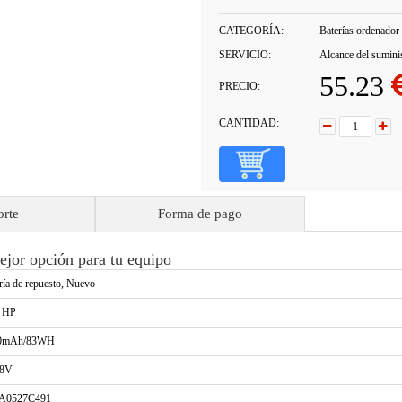
CATEGORÍA:
Baterías ordenador 
SERVICIO:
Alcance del sumini
55.23
PRECIO:
CANTIDAD:
orte
Forma de pago
ejor opción para tu equipo
ría de repuesto, Nuevo
a HP
0mAh/83WH
58V
A0527C491