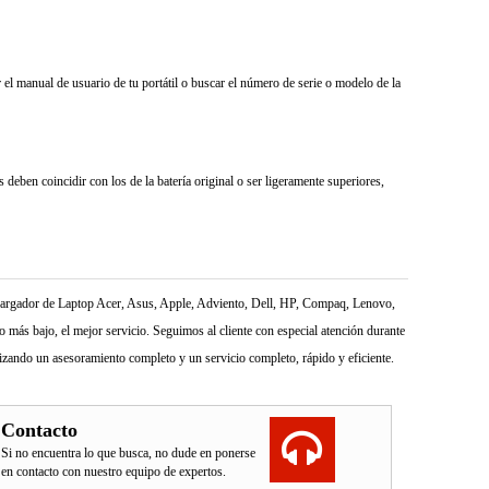
el manual de usuario de tu portátil o buscar el número de serie o modelo de la
deben coincidir con los de la batería original o ser ligeramente superiores,
l Cargador de Laptop Acer, Asus, Apple, Adviento, Dell, HP, Compaq, Lenovo,
más bajo, el mejor servicio. Seguimos al cliente con especial atención durante
izando un asesoramiento completo y un servicio completo, rápido y eficiente.
Contacto
Si no encuentra lo que busca, no dude en ponerse
en contacto con nuestro equipo de expertos.