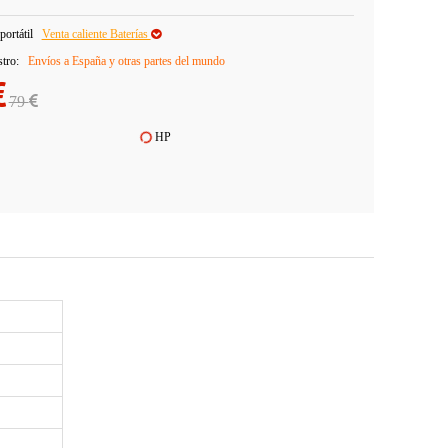
portátil
Venta caliente Baterías
stro:
Envíos a España y otras partes del mundo
79
HP