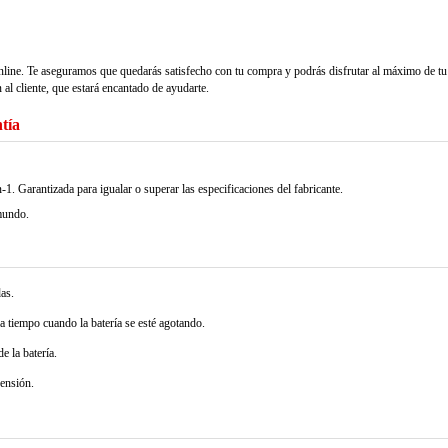
nline. Te aseguramos que quedarás satisfecho con tu compra y podrás disfrutar al máximo de tu
 al cliente, que estará encantado de ayudarte.
tía
arantizada para igualar o superar las especificaciones del fabricante.
mundo.
as.
 a tiempo cuando la batería se esté agotando.
e la batería.
pensión.