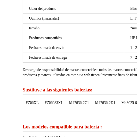
Color del producto
Blac
Química (materiales)
Li-P
tamaño
*mm
Productos compatibles
HP E
Fecha estimada de envío
1 - 
Fecha estimada de entrega
7 - 
Descargo de responsabilidad de marcas comerciales: todas las marcas comercia
productos y marcas utilizados en este sitio web tienen únicamente fines de ident
Sustituye a las siguientes baterias:
FZ06XL
FZ06083XL
M47636-2C1
M47636-2D1
M48025-0
Los modelos compatible para bateria :