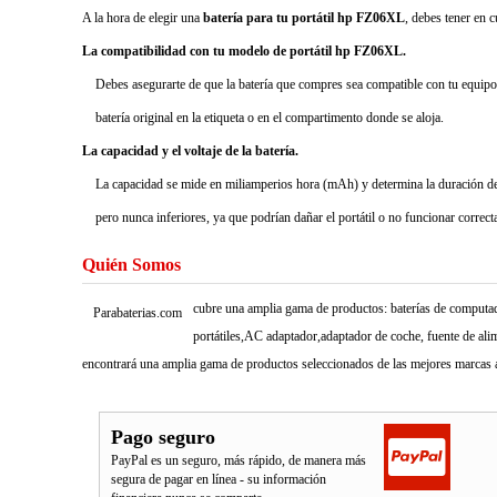
A la hora de elegir una
batería para tu portátil hp FZ06XL
, debes tener en 
La compatibilidad con tu modelo de portátil hp FZ06XL.
Debes asegurarte de que la batería que compres sea compatible con tu equipo,
batería original en la etiqueta o en el compartimento donde se aloja.
La capacidad y el voltaje de la batería.
La capacidad se mide en miliamperios hora (mAh) y determina la duración de la
pero nunca inferiores, ya que podrían dañar el portátil o no funcionar correc
Quién Somos
cubre una amplia gama de productos: baterías de computado
Parabaterias.com
portátiles,AC adaptador,adaptador de coche, fuente de ali
encontrará una amplia gama de productos seleccionados de las mejores marcas a
Pago seguro
PayPal es un seguro, más rápido, de manera más
segura de pagar en línea - su información