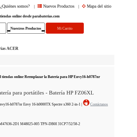
¿Quiénes somos?
Nuevos Productos
Mapa del sitio
|
|
 tiendas online desde parabaterias.com
Nuestros Productos
Mi Carrito
rías ACER
l tiendas online Reemplazar la Batería para HP Envy16-h0787nr
ía para portátiles - Batería HP FZ06XL
P Envy16-h0787nr Envy 16-h0000TX Spectre x360 2-in-1
|
Contáctanos
47636-2D1 M48025-005 TPN-DB0I 31CP7/52/58-2