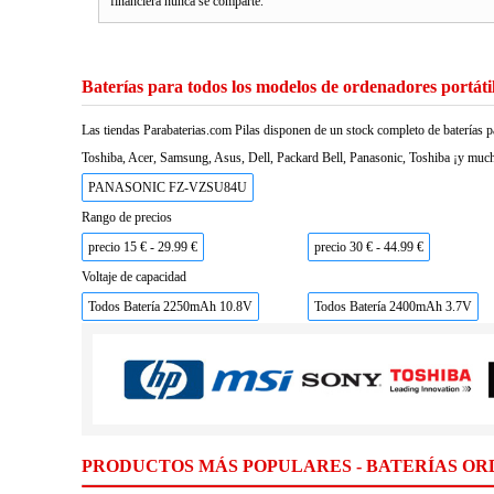
financiera nunca se comparte.
Baterías para todos los modelos de ordenadores portáti
Las tiendas Parabaterias.com Pilas disponen de un stock completo de baterías p
Toshiba, Acer, Samsung, Asus, Dell, Packard Bell, Panasonic, Toshiba ¡y much
PANASONIC FZ-VZSU84U
Rango de precios
precio 15 € - 29.99 €
precio 30 € - 44.99 €
Voltaje de capacidad
Todos Batería 2250mAh 10.8V
Todos Batería 2400mAh 3.7V
PRODUCTOS MÁS POPULARES - BATERÍAS OR