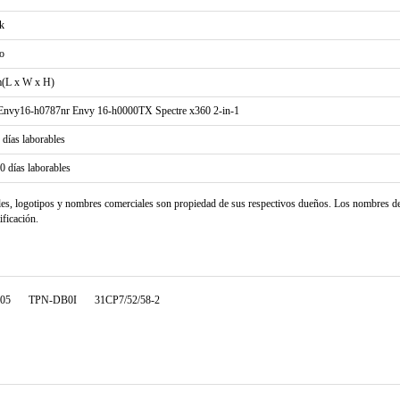
k
o
(L x W x H)
nvy16-h0787nr Envy 16-h0000TX Spectre x360 2-in-1
2 días laborables
20 días laborables
les, logotipos y nombres comerciales son propiedad de sus respectivos dueños. Los nombres d
ificación.
05
TPN-DB0I
31CP7/52/58-2