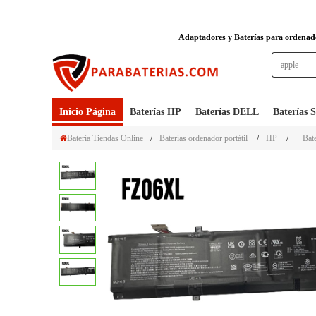
Adaptadores y Baterías para ordenador
Inicio Página
Baterías HP
Baterías DELL
Baterías
Batería Tiendas Online
/
Baterías ordenador portátil
/
HP
/
Bat