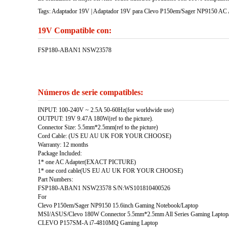
Tags: Adaptador 19V | Adaptador 19V para Clevo P150em/Sager NP9150 AC Ada
19V Compatible con:
FSP180-ABAN1 NSW23578
Números de serie compatibles:
INPUT: 100-240V ~ 2.5A 50-60Hz(for worldwide use)
OUTPUT: 19V 9.47A 180W(ref to the picture).
Connector Size: 5.5mm*2.5mm(ref to the picture)
Cord Cable: (US EU AU UK FOR YOUR CHOOSE)
Warranty: 12 months
Package Included:
1* one AC Adapter(EXACT PICTURE)
1* one cord cable(US EU AU UK FOR YOUR CHOOSE)
Part Numbers:
FSP180-ABAN1 NSW23578 S/N:WS101810400526
For
Clevo P150em/Sager NP9150 15.6inch Gaming Notebook/Laptop
MSI/ASUS/Clevo 180W Connector 5.5mm*2.5mm All Series Gaming Laptop
CLEVO P157SM-A i7-4810MQ Gaming Laptop