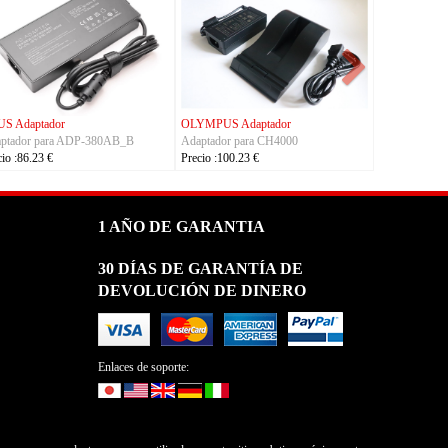
S Adaptador
OLYMPUS Adaptador
ptador para ADP-380AB_B
Adaptador para CH4000
cio :86.23 €
Precio :100.23 €
1 AÑO DE GARANTIA
30 DÍAS DE GARANTÍA DE
DEVOLUCIÓN DE DINERO
Enlaces de soporte: