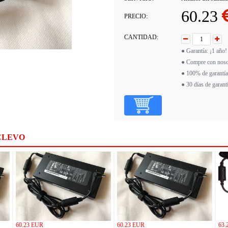
60.23
PRECIO:
CANTIDAD:
● Garantía: ¡1 año!
● Compre con noso
● 100% de garantía
● 30 días de garant
CLEVO
60.23 EUR
60.23 EUR
63.