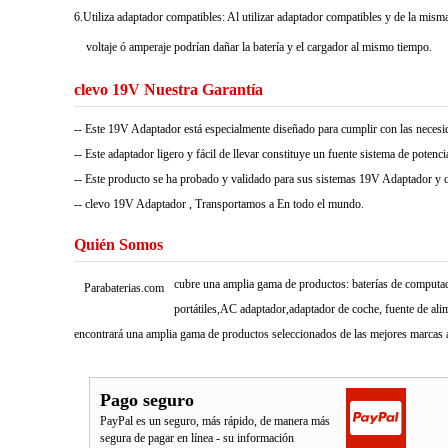
6.Utiliza adaptador compatibles: Al utilizar adaptador compatibles y de la misma 
voltaje ó amperaje podrían dañar la batería y el cargador al mismo tiempo.
clevo 19V Nuestra Garantía
-- Este 19V Adaptador está especialmente diseñado para cumplir con las nece
-- Este adaptador ligero y fácil de llevar constituye un fuente sistema de potencia 
-- Este producto se ha probado y validado para sus sistemas 19V Adaptador y cu
-- clevo 19V Adaptador , Transportamos a En todo el mundo.
Quién Somos
cubre una amplia gama de productos: baterías de computado
Parabaterias.com
portátiles,AC adaptador,adaptador de coche, fuente de ali
encontrará una amplia gama de productos seleccionados de las mejores marcas a
Pago seguro
PayPal es un seguro, más rápido, de manera más
segura de pagar en línea - su información