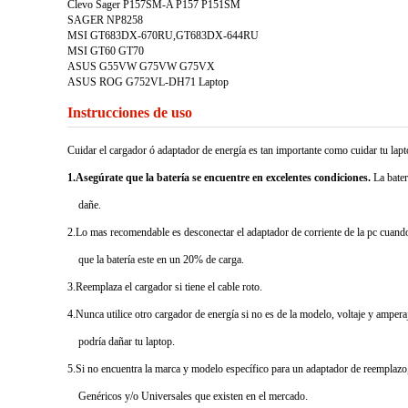
Clevo Sager P157SM-A P157 P151SM
SAGER NP8258
MSI GT683DX-670RU,GT683DX-644RU
MSI GT60 GT70
ASUS G55VW G75VW G75VX
ASUS ROG G752VL-DH71 Laptop
Instrucciones de uso
Cuidar el cargador ó adaptador de energía es tan importante como cuidar tu la
1.Asegúrate que la batería se encuentre en excelentes condiciones.
La bater
dañe.
2.Lo mas recomendable es desconectar el adaptador de corriente de la pc cuando 
que la batería este en un 20% de carga.
3.Reemplaza el cargador si tiene el cable roto.
4.Nunca utilice otro cargador de energía si no es de la modelo, voltaje y ampera
podría dañar tu laptop.
5.Si no encuentra la marca y modelo específico para un adaptador de reemplazo,
Genéricos y/o Universales que existen en el mercado.