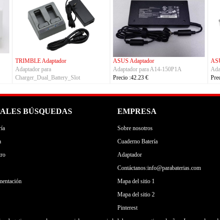
TRIMBLE Adaptador
ASUS Adaptador
ASU
Adaptador para
Adaptador para A14-150P1A
Ada
Charger_Dual_Battery_Slot
Precio :42.23 €
Pre
Precio :149.23 €
PALES BÚSQUEDAS
EMPRESA
ía
Sobre nosotros
a
Cuaderno Batería
tro
Adaptador
Contáctanos:info@parabaterias.com
mentación
Mapa del sitio 1
Mapa del sitio 2
Pinterest