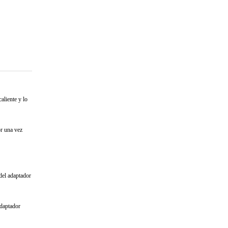
aliente y lo
or una vez
 del adaptador
adaptador