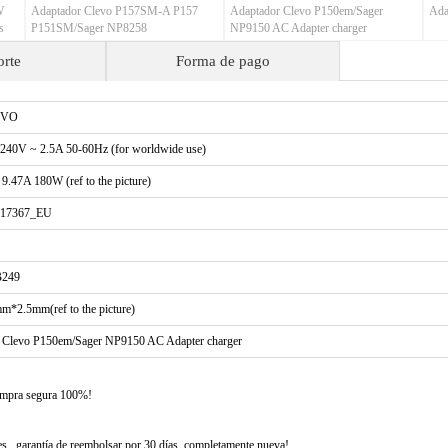
W
Adaptador Clevo P157SM-A P157
Adaptador Clevo P150em/Sager
Ada
s
P151SM/Sager NP8258
NP9150 AC Adapter charger
orte
Forma de pago
EVO
240V ~ 2.5A 50-60Hz (for worldwide use)
9.47A 180W (ref to the picture)
17367_EU
249
m*2.5mm(ref to the picture)
Clevo P150em/Sager NP9150 AC Adapter charger
compra segura 100%!
 , garantía de reembolsar por 30 días, completamente nueva!