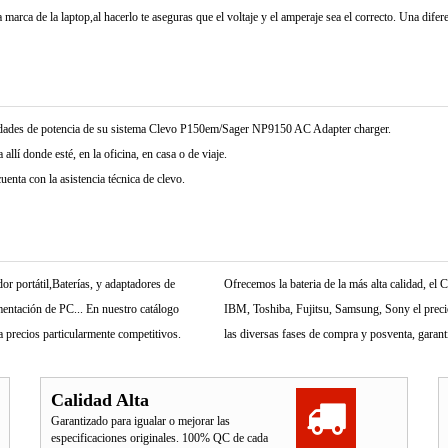
marca de la laptop,al hacerlo te aseguras que el voltaje y el amperaje sea el correcto. Una difer
sidades de potencia de su sistema Clevo P150em/Sager NP9150 AC Adapter charger.
allí donde esté, en la oficina, en casa o de viaje.
enta con la asistencia técnica de clevo.
r portátil,Baterías, y adaptadores de
Ofrecemos la bateria de la más alta calidad, e
mentación de PC... En nuestro catálogo
IBM, Toshiba, Fujitsu, Samsung, Sony el precio 
 precios particularmente competitivos.
las diversas fases de compra y posventa, garant
Calidad Alta
Garantizado para igualar o mejorar las
especificaciones originales. 100% QC de cada