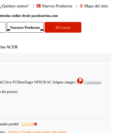
¿Quiénes somos?
Nuevos Productos
Mapa del sitio
|
|
 tiendas online desde parabaterias.com
Nuestros Productos
Mi Carrito
rías ACER
tátil Clevo P150em/Sager NP9150 AC Adapter charger
|
Contáctanos
the picture)
adór portátil
CLEVO
stro:
Envíos a España y otras partes del mundo