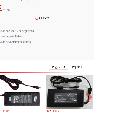
86
CLEVO
tros con 100% de seguridad
 de compatibilidad.
ía de devolución de dinero.
Página 1
Página
1
/
3
23 EUR
36.23 EUR