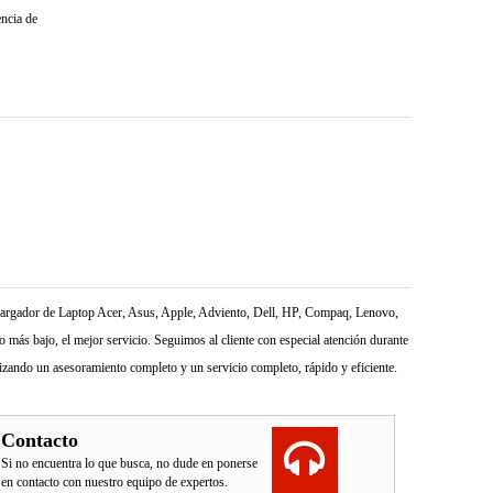
encia de
l Cargador de Laptop Acer, Asus, Apple, Adviento, Dell, HP, Compaq, Lenovo,
más bajo, el mejor servicio. Seguimos al cliente con especial atención durante
izando un asesoramiento completo y un servicio completo, rápido y eficiente.
Contacto
Si no encuentra lo que busca, no dude en ponerse
en contacto con nuestro equipo de expertos.