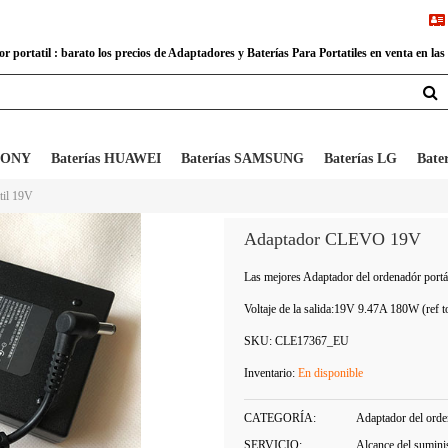
 portatil : barato los precios de Adaptadores y Baterías Para Portatiles en venta en las
 SONY
Baterías HUAWEI
Baterías SAMSUNG
Baterías LG
Bate
til 19V
Adaptador CLEVO 19V
Las mejores Adaptador del ordenadór por
Voltaje de la salida:
19V 9.47A 180W (ref to 
SKU:
CLE17367_EU
Inventario:
En disponible
CATEGORÍA:
Adaptador del orden
SERVICIO:
Alcance del sumini