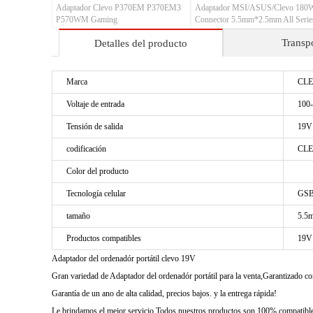
Adaptador Clevo P370EM P370EM3
Adaptador MSI/ASUS/Clevo 180
P570WM Gaming
Connector 5.5mm*2.5mm All Serie
Gaming Laptop/Notebook
Transp
Detalles del producto
Marca
CL
Voltaje de entrada
100-
Tensión de salida
19V 
codificación
CLE
Color del producto
Tecnología celular
GSB
tamaño
5.5m
Productos compatibles
19V 
Adaptador del ordenadór portátil clevo 19V
Gran variedad de Adaptador del ordenadór portátil para la venta,Garantizado 
Garantía de un ano de alta calidad, precios bajos. y la entrega rápida!
Le brindamos el mejor servicio Todos nuestros productos son 100% compatibles