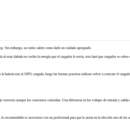
ptop. Sin embargo, no todos saben como darle un cuidado apropiado.
ía al estar dañada no recibe la energía que el cargador le envía, esto hará que cargador se sobre-c
la batería este al 100% cargada, luego las buenas practicas indican volver a conectar el cargad
je correctos aunque los conectores coincidan. Una diferencia en los voltajes de entrada y salida
 lo recomendable es asesorarse con un profesional para que le asista en la elección uno de los 