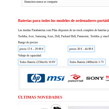
financiera nunca se comparte.
Baterías para todos los modelos de ordenadores portáti
Las tiendas Parabaterias.com Pilas disponen de un stock completo de baterías p
Toshiba, Acer, Samsung, Asus, Dell, Packard Bell, Panasonic, Toshiba ¡y much
Rango de precios
precio 15 € - 29.99 €
precio 30 € - 44.99 €
Voltaje de capacidad
Todos Batería 2250mAh 10.8V
Todos Batería 2400mAh 3.7V
ÚLTIMAS NOVEDADES