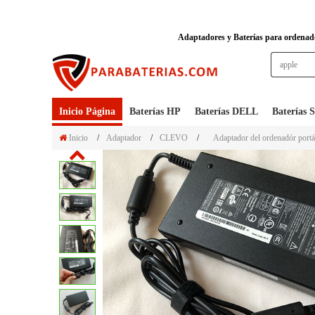
Adaptadores y Baterías para ordenador
Inicio Página
Baterías HP
Baterías DELL
Baterías
Inicio
/
Adaptador
/
CLEVO
/
Adaptador del ordenadór portá