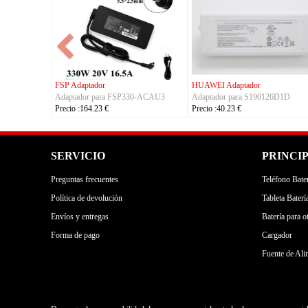
FSP Adaptador
HUAWEI Adaptador
Adaptador para FSP330-ACAU3
Adaptador para S190126D1D
Precio :164.23 €
Precio :40.23 €
SERVICIO
PRINCI
Preguntas frecuentes
Teléfono Bater
Política de devolución
Tableta Baterí
Envíos y entregas
Batería para o
Forma de pago
Cargador
Fuente de Ali