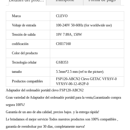
Detalles del producto
Marca
CLEVO
Voltaje de entrada
100-240V 50-60Hz (for worldwide use)
Tensión de salida
19V 7.89A, 150W
codificación
CHI17160
Color del producto
Tecnología celular
GSB353
tamaño
5.5mm*2.5 mm (ref to the picture).
FSP120-ABCN2 Clevo GETAC VFXSV-0
Productos compatibles
VFXSV-00-12-4S2P-0
Adaptador del ordenadór portátil clevo FSP120-ABCN2
Gran variedad de Adaptador del ordenadór portátil para la venta,Garantizado compra
segura 100%!
Garantía de un ano de alta calidad, precios bajos. y la entrega rápida!
Le brindamos el mejor servicio Todos nuestros productos son 100% compatibles ,
garantía de reembolsar por 30 días, completamente nueva!