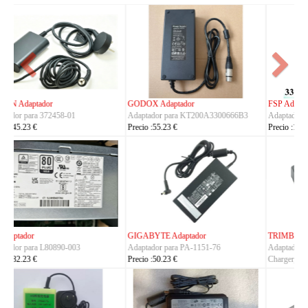
FSP Adaptador
HUAWEI Adaptador
Adaptador para FSP330-ACAU3
Adaptador para S190126D1D
Precio :164.23 €
Precio :40.23 €
TRIMBLE Adaptador
ASUS Adaptador
Adaptador para
Adaptador para A14-150P1A
Charger_Dual_Battery_Slot
Precio :42.23 €
Precio :149.23 €