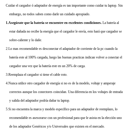
Cuidar el cargador ó adaptador de energía es tan importante como cuidar tu laptop. Sin
embargo, no todos saben como darle un cuidado apropiado.
1.Asegúrate que la batería se encuentre en excelentes condiciones.
La batería al
estar dañada no recibe la energía que el cargador le envía, esto hará que cargador se
sobre-caliente y lo dañe.
2.Lo mas recomendable es desconectar el adaptador de corriente de la pc cuando la
batería este al 100% cargada, luego las buenas practicas indican volver a conectar el
cargador una vez que la batería este en un 20% de carga.
3.Reemplaza el cargador si tiene el cable roto.
4.Nunca utilice otro cargador de energía si no es de la modelo, voltaje y amperaje
correctos aunque los conectores coincidan. Una diferencia en los voltajes de entrada
y salida del adaptador podría dañar tu laptop.
5.Si no encuentra la marca y modelo específico para un adaptador de reemplazo, lo
recomendable es asesorarse con un profesional para que le asista en la elección uno
de los adaptador Genéricos y/o Universales que existen en el mercado.