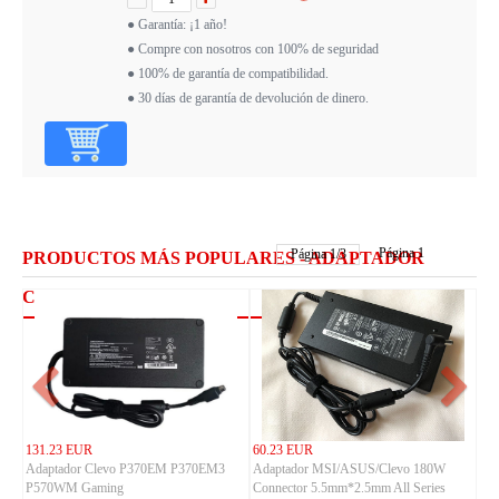
● Garantía: ¡1 año!
● Compre con nosotros con 100% de seguridad
● 100% de garantía de compatibilidad.
● 30 días de garantía de devolución de dinero.
Página 1
Página
1
/
3
PRODUCTOS MÁS POPULARES - ADAPTADOR
CLEVO
131.23 EUR
60.23 EUR
Adaptador Clevo P370EM P370EM3
Adaptador MSI/ASUS/Clevo 180W
P570WM Gaming
Connector 5.5mm*2.5mm All Series