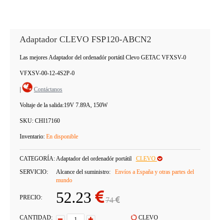
Adaptador CLEVO FSP120-ABCN2
Las mejores Adaptador del ordenadór portátil Clevo GETAC VFXSV-0
VFXSV-00-12-4S2P-0
|
Contáctanos
Voltaje de la salida:
19V 7.89A, 150W
SKU:
CHI17160
Inventario:
En disponible
CATEGORÍA:
Adaptador del ordenadór portátil
CLEVO
SERVICIO:
Alcance del suministro:
Envíos a España y otras partes del
mundo
52.23
PRECIO:
74
CANTIDAD:
CLEVO