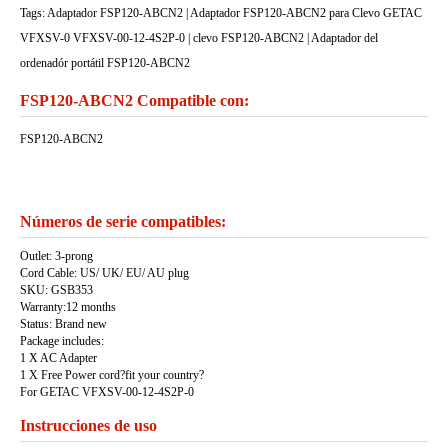
Tags: Adaptador FSP120-ABCN2 | Adaptador FSP120-ABCN2 para Clevo GETAC
VFXSV-0 VFXSV-00-12-4S2P-0 | clevo FSP120-ABCN2 | Adaptador del
ordenadór portátil FSP120-ABCN2
FSP120-ABCN2 Compatible con:
FSP120-ABCN2
Números de serie compatibles:
Outlet: 3-prong
Cord Cable: US/ UK/ EU/ AU plug
SKU: GSB353
Warranty:12 months
Status: Brand new
Package includes:
1 X AC Adapter
1 X Free Power cord?fit your country?
For GETAC VFXSV-00-12-4S2P-0
Instrucciones de uso