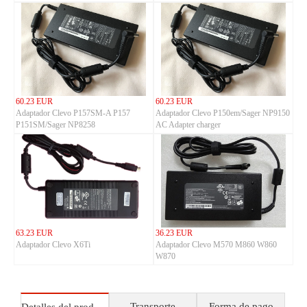
Gaming Laptop/Notebook
60.23 EUR
60.23 EUR
Adaptador Clevo P157SM-A P157
Adaptador Clevo P150em/Sager NP9150
P151SM/Sager NP8258
AC Adapter charger
63.23 EUR
36.23 EUR
Adaptador Clevo X6Ti
Adaptador Clevo M570 M860 W860
W870
Transporte
Forma de pago