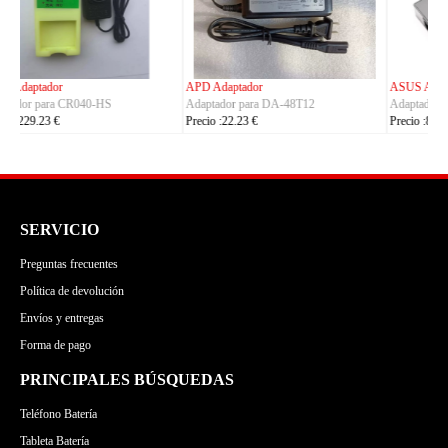
ASUS Adaptador
OLYMPUS Adaptador
Adaptador para ADP-380AB_B
Adaptador para CH4000
Precio :86.23 €
Precio :100.23 €
SERVICIO
Preguntas frecuentes
Política de devolución
Envíos y entregas
Forma de pago
PRINCIPALES BÚSQUEDAS
Teléfono Batería
Tableta Batería