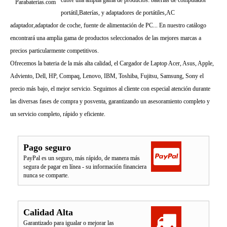
cubre una amplia gama de productos: baterías de computador
Parabaterias.com
portátil,Baterías, y adaptadores de portátiles,AC
adaptador,adaptador de coche, fuente de alimentación de PC... En nuestro catálogo
encontrará una amplia gama de productos seleccionados de las mejores marcas a
precios particularmente competitivos.
Ofrecemos la bateria de la más alta calidad, el Cargador de Laptop Acer, Asus, Apple,
Adviento, Dell, HP, Compaq, Lenovo, IBM, Toshiba, Fujitsu, Samsung, Sony el
precio más bajo, el mejor servicio. Seguimos al cliente con especial atención durante
las diversas fases de compra y posventa, garantizando un asesoramiento completo y
un servicio completo, rápido y eficiente.
Pago seguro
PayPal es un seguro, más rápido, de manera más
segura de pagar en línea - su información financiera
nunca se comparte.
Calidad Alta
Garantizado para igualar o mejorar las