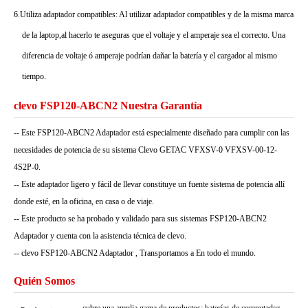
6.Utiliza adaptador compatibles: Al utilizar adaptador compatibles y de la misma marca
de la laptop,al hacerlo te aseguras que el voltaje y el amperaje sea el correcto. Una
diferencia de voltaje ó amperaje podrían dañar la batería y el cargador al mismo
tiempo.
clevo FSP120-ABCN2 Nuestra Garantía
-- Este FSP120-ABCN2 Adaptador está especialmente diseñado para cumplir con las
necesidades de potencia de su sistema Clevo GETAC VFXSV-0 VFXSV-00-12-
4S2P-0.
-- Este adaptador ligero y fácil de llevar constituye un fuente sistema de potencia allí
donde esté, en la oficina, en casa o de viaje.
-- Este producto se ha probado y validado para sus sistemas FSP120-ABCN2
Adaptador y cuenta con la asistencia técnica de clevo.
-- clevo FSP120-ABCN2 Adaptador , Transportamos a En todo el mundo.
Quién Somos