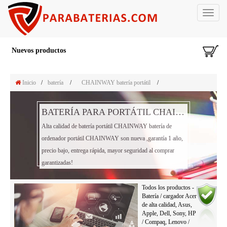
Toggle
navigat
Nuevos productos
Inicio
/
batería
/
CHAINWAY batería portátil
/
BATERÍA PARA PORTÁTIL CHAINWAY BATERÍA
Alta calidad de batería portátil CHAINWAY batería de
ordenador portátil CHAINWAY son nueva ,garantía 1 año,
precio bajo, entrega rápida, mayor seguridad al comprar
garantizadas!
Todos los productos -
Batería / cargador Acer
de alta calidad, Asus,
Apple, Dell, Sony, HP
/ Compaq, Lenovo /