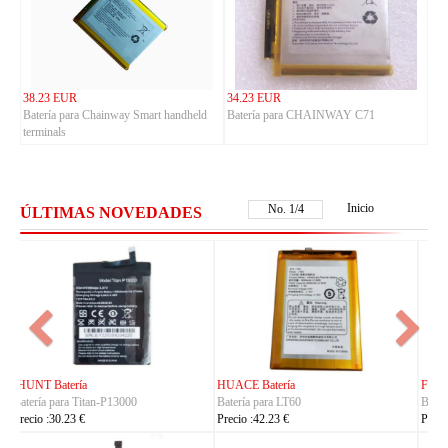
38.23 EUR
34.23 EUR
Batería para Chainway Smart handheld
Batería para CHAINWAY C71
terminals
Inicio
No.
2
/
4
ÚLTIMAS NOVEDADES
FUJITSU Batería
FUJITSU Batería
Batería para RA07503-1091
Batería para RA07504-1091
Precio :24.23 €
Precio :24.23 €