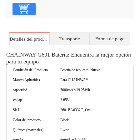
Transporte
Forma de pago
Detalles del producto
CHAINWAY G601 Batería: Encuentra la mejor opción
para tu equipo
Condición del Producto
Batería de repuesto, Nuevo
Marcas Aplicables
Para CHAINWAY
capacidad
5000mAh/19.25Wh
voltaje
3.85V
SKU
2601BA0332C_Oth
Color del producto
Black
Química (materiales)
Li-ion