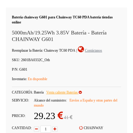
Batería chainway G601 para Chainway TC60 PDA batería tiendas
online
5000mAh/19.25Wh 3.85V Batería - Batería
CHAINWAY G601
Reemplazar la Batería: Chainway TC60 PDA
|
Contáctanos
SKU:
2601BA0332C_Oth
P/N:
G601
Inventario:
En disponible
CATEGORÍA:
Batería
Venta caliente Baterías
SERVICIO:
Alcance del suministro:
Envíos a España y otras partes del
mundo
29.23
PRECIO:
41
CANTIDAD:
CHAINWAY