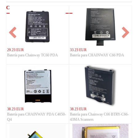
CHAINWAY
29.23 EUR
33.23 EUR
Batería para Chainway TC60 PDA
Batería para CHAINWAY C66 PDA
38.23 EUR
38.23 EUR
Batería para CHAINWAY PDA C4050-
Batería para Chainway C66 BTRY-C66-
Q4
43MA Scanners