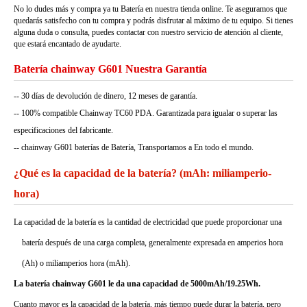
No lo dudes más y compra ya tu Batería en nuestra tienda online. Te aseguramos que
quedarás satisfecho con tu compra y podrás disfrutar al máximo de tu equipo. Si tienes
alguna duda o consulta, puedes contactar con nuestro servicio de atención al cliente,
que estará encantado de ayudarte.
Batería chainway G601 Nuestra Garantía
-- 30 días de devolución de dinero, 12 meses de garantía.
-- 100% compatible Chainway TC60 PDA. Garantizada para igualar o superar las
especificaciones del fabricante.
-- chainway G601 baterías de Batería, Transportamos a En todo el mundo.
¿Qué es la capacidad de la batería? (mAh: miliamperio-
hora)
La capacidad de la batería es la cantidad de electricidad que puede proporcionar una
batería después de una carga completa, generalmente expresada en amperios hora
(Ah) o miliamperios hora (mAh).
La batería chainway G601 le da una capacidad de 5000mAh/19.25Wh.
Cuanto mayor es la capacidad de la batería, más tiempo puede durar la batería, pero