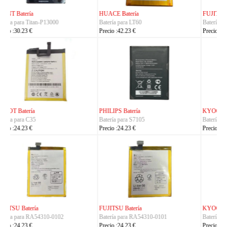
FUJITSU Batería
FUJITSU Batería
Batería para RA07503-1091
Batería para RA07504-1091
Precio :24.23 €
Precio :24.23 €
KYOCERA Batería
KYOCERA Batería
Batería para 5AAXBT134JAA
Batería para 5AAXBT113JAA
Precio :24.23 €
Precio :24.23 €
KYOCERA Batería
ACE Batería
Batería para 5AAXBT155
Batería para BAS022
Precio :24.23 €
Precio :24.23 €