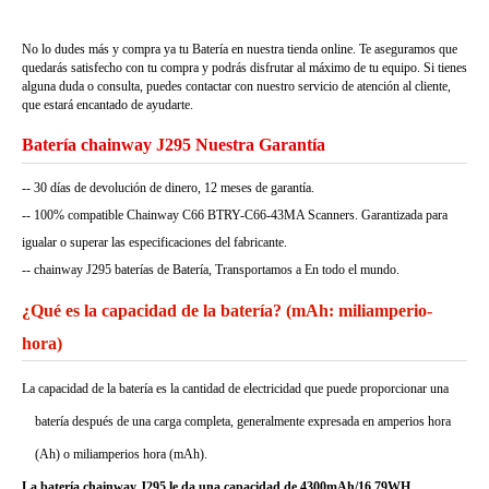
No lo dudes más y compra ya tu Batería en nuestra tienda online. Te aseguramos que
quedarás satisfecho con tu compra y podrás disfrutar al máximo de tu equipo. Si tienes
alguna duda o consulta, puedes contactar con nuestro servicio de atención al cliente,
que estará encantado de ayudarte.
Batería chainway J295 Nuestra Garantía
-- 30 días de devolución de dinero, 12 meses de garantía.
-- 100% compatible Chainway C66 BTRY-C66-43MA Scanners. Garantizada para
igualar o superar las especificaciones del fabricante.
-- chainway J295 baterías de Batería, Transportamos a En todo el mundo.
¿Qué es la capacidad de la batería? (mAh: miliamperio-
hora)
La capacidad de la batería es la cantidad de electricidad que puede proporcionar una
batería después de una carga completa, generalmente expresada en amperios hora
(Ah) o miliamperios hora (mAh).
La batería chainway J295 le da una capacidad de 4300mAh/16.79WH.