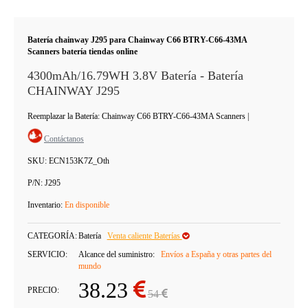
Batería chainway J295 para Chainway C66 BTRY-C66-43MA
Scanners batería tiendas online
4300mAh/16.79WH 3.8V Batería - Batería
CHAINWAY J295
Reemplazar la Batería: Chainway C66 BTRY-C66-43MA Scanners
|
Contáctanos
SKU:
ECN153K7Z_Oth
P/N:
J295
Inventario:
En disponible
CATEGORÍA:
Batería
Venta caliente Baterías
SERVICIO:
Alcance del suministro:
Envíos a España y otras partes del
mundo
38.23
PRECIO:
54