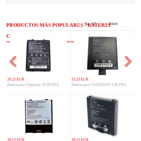
Inicio
No.
1
/
2
PRODUCTOS MÁS POPULARES - BATERÍA
CHAINWAY
29.23 EUR
33.23 EUR
Batería para Chainway TC60 PDA
Batería para CHAINWAY C66 PDA
38.23 EUR
38.23 EUR