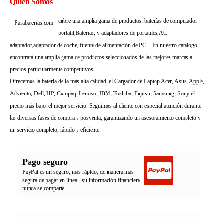
Quién Somos
cubre una amplia gama de productos: baterías de computador
Parabaterias.com
portátil,Baterías, y adaptadores de portátiles,AC
adaptador,adaptador de coche, fuente de alimentación de PC... En nuestro catálogo
encontrará una amplia gama de productos seleccionados de las mejores marcas a
precios particularmente competitivos.
Ofrecemos la bateria de la más alta calidad, el Cargador de Laptop Acer, Asus, Apple,
Adviento, Dell, HP, Compaq, Lenovo, IBM, Toshiba, Fujitsu, Samsung, Sony el
precio más bajo, el mejor servicio. Seguimos al cliente con especial atención durante
las diversas fases de compra y posventa, garantizando un asesoramiento completo y
un servicio completo, rápido y eficiente.
Pago seguro
PayPal es un seguro, más rápido, de manera más
segura de pagar en línea - su información financiera
nunca se comparte.