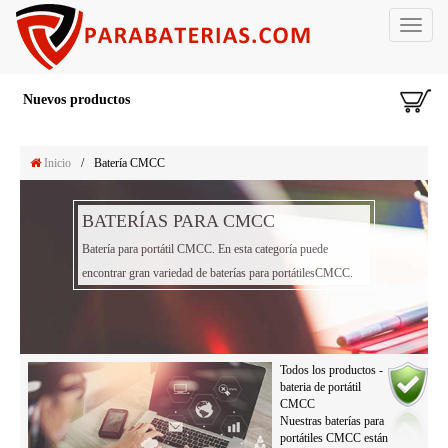
Toggle
navigat
Nuevos productos
Inicio
/
Batería CMCC
BATERÍAS PARA CMCC
Batería para portátil CMCC. En esta categoría puede
encontrar gran variedad de baterías para portátilesCMCC.
Todos los productos -
bateria de portátil
CMCC
Nuestras baterías para
portátiles CMCC están