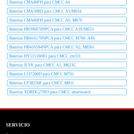
Baterías CMA40FH para CMCC A4
Baterías CMA50RD para CMCC A5/M654
Baterías CMA60FH para CMCC A6, M670
Baterías HB396070NPCA para CMCC A3S/M653
Baterías HB416179NPCA para CMCC M760, A4S
Baterías HB416584NPCA para CMCC N2, M8361
Baterías HY515160R1 para CMCC cm311
Baterías JLYK para CMCC A1, M623C
Baterías LI37200D para CMCC M701
Baterías LP38250F para CMCC M811
Baterías XDRDG27003 para CMCC smartwatch
SERVICIO