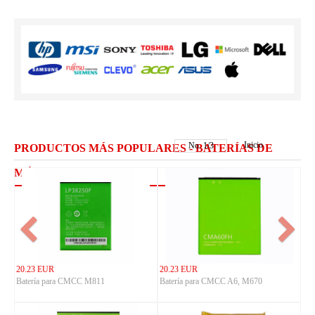
Inicio
No.
1
/
3
PRODUCTOS MÁS POPULARES - BATERÍAS DE
MÓVILES CMCC
20.23 EUR
20.23 EUR
Batería para CMCC M811
Batería para CMCC A6, M670