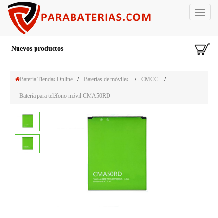
Toggle
navigat
Nuevos productos
Batería Tiendas Online
/
Baterías de móviles
/
CMCC
/
Batería para teléfono móvil CMA50RD