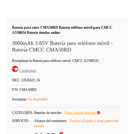
Batería para cmcc CMA50RD Batería teléfono móvil para CMCC
A5/M654 Batería tiendas online
3000mAh 3.85V Batería para teléfono móvil -
Batería CMCC CMA50RD
Reemplazar la Batería para teléfono móvil: CMCC A5/M654
|
Contáctanos
SKU:
22LK623_Te
P/N:
CMA50RD
Inventario:
En disponible
CATEGORÍA:
Baterías de móviles
Venta caliente Baterías
SERVICIO:
Alcance del suministro:
Envíos a España y otras partes del
mundo