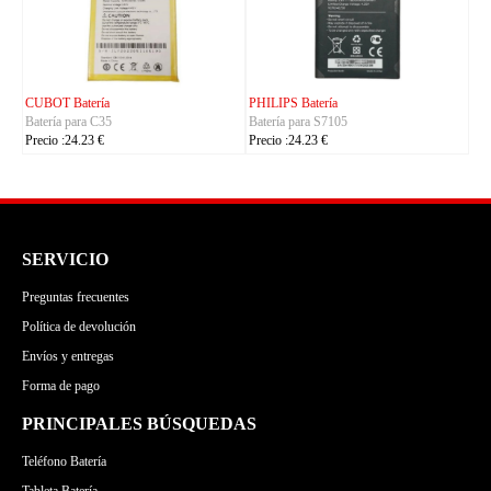
CUBOT Batería
PHILIPS Batería
Batería para C35
Batería para S7105
Precio :24.23 €
Precio :24.23 €
SERVICIO
Preguntas frecuentes
Política de devolución
Envíos y entregas
Forma de pago
PRINCIPALES BÚSQUEDAS
Teléfono Batería