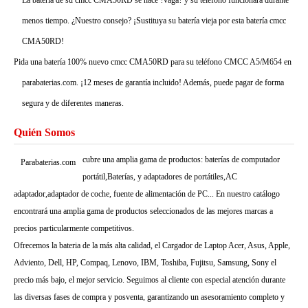
La batería de su cmcc CMA50RD se hace ?vaga? y su teléfono funcionará durante
menos tiempo. ¿Nuestro consejo? ¡Sustituya su batería vieja por esta batería cmcc
CMA50RD!
Pida una batería 100% nuevo cmcc CMA50RD para su teléfono CMCC A5/M654 en
parabaterias.com. ¡12 meses de garantía incluido! Además, puede pagar de forma
segura y de diferentes maneras.
Quién Somos
cubre una amplia gama de productos: baterías de computador
Parabaterias.com
portátil,Baterías, y adaptadores de portátiles,AC
adaptador,adaptador de coche, fuente de alimentación de PC... En nuestro catálogo
encontrará una amplia gama de productos seleccionados de las mejores marcas a
precios particularmente competitivos.
Ofrecemos la bateria de la más alta calidad, el Cargador de Laptop Acer, Asus, Apple,
Adviento, Dell, HP, Compaq, Lenovo, IBM, Toshiba, Fujitsu, Samsung, Sony el
precio más bajo, el mejor servicio. Seguimos al cliente con especial atención durante
las diversas fases de compra y posventa, garantizando un asesoramiento completo y