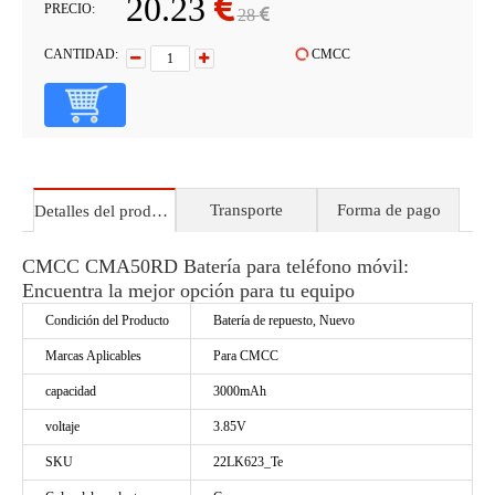
20.23
PRECIO:
28
CANTIDAD:
CMCC
Transporte
Forma de pago
Detalles del producto
CMCC CMA50RD Batería para teléfono móvil:
Encuentra la mejor opción para tu equipo
Condición del Producto
Batería de repuesto, Nuevo
Marcas Aplicables
Para CMCC
capacidad
3000mAh
voltaje
3.85V
SKU
22LK623_Te