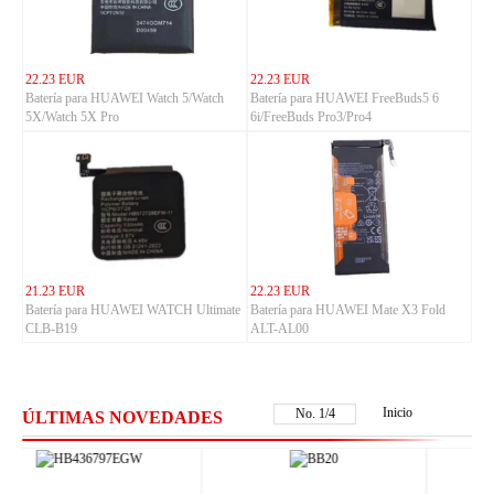
22.23 EUR
22.23 EUR
Batería para HUAWEI Watch 5/Watch
Batería para HUAWEI FreeBuds5 6
5X/Watch 5X Pro
6i/FreeBuds Pro3/Pro4
21.23 EUR
22.23 EUR
Batería para HUAWEI WATCH Ultimate
Batería para HUAWEI Mate X3 Fold
CLB-B19
ALT-AL00
Inicio
No.
2
/
4
ÚLTIMAS NOVEDADES