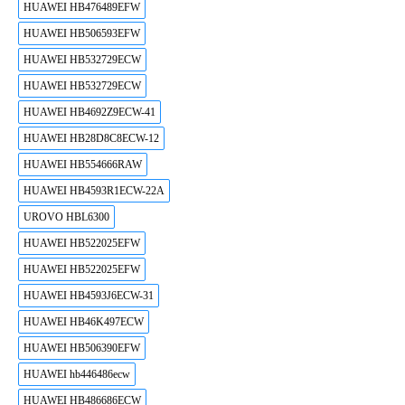
HUAWEI HB476489EFW
HUAWEI HB506593EFW
HUAWEI HB532729ECW
HUAWEI HB532729ECW
HUAWEI HB4692Z9ECW-41
HUAWEI HB28D8C8ECW-12
HUAWEI HB554666RAW
HUAWEI HB4593R1ECW-22A
UROVO HBL6300
HUAWEI HB522025EFW
HUAWEI HB522025EFW
HUAWEI HB4593J6ECW-31
HUAWEI HB46K497ECW
HUAWEI HB506390EFW
HUAWEI hb446486ecw
HUAWEI HB486686ECW