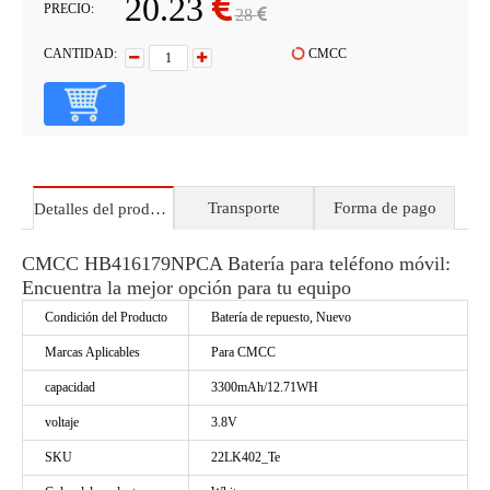
20.23
PRECIO:
28
CANTIDAD:
CMCC
Transporte
Forma de pago
Detalles del producto
CMCC HB416179NPCA Batería para teléfono móvil:
Encuentra la mejor opción para tu equipo
Condición del Producto
Batería de repuesto, Nuevo
Marcas Aplicables
Para CMCC
capacidad
3300mAh/12.71WH
voltaje
3.8V
SKU
22LK402_Te