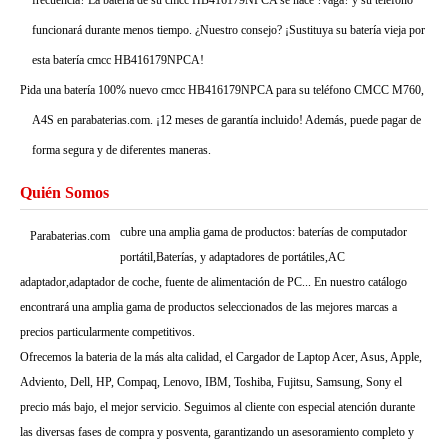
frecuencia? La batería de su cmcc HB416179NPCA se hace ?vaga? y su teléfono
funcionará durante menos tiempo. ¿Nuestro consejo? ¡Sustituya su batería vieja por
esta batería cmcc HB416179NPCA!
Pida una batería 100% nuevo cmcc HB416179NPCA para su teléfono CMCC M760,
A4S en parabaterias.com. ¡12 meses de garantía incluido! Además, puede pagar de
forma segura y de diferentes maneras.
Quién Somos
cubre una amplia gama de productos: baterías de computador
Parabaterias.com
portátil,Baterías, y adaptadores de portátiles,AC
adaptador,adaptador de coche, fuente de alimentación de PC... En nuestro catálogo
encontrará una amplia gama de productos seleccionados de las mejores marcas a
precios particularmente competitivos.
Ofrecemos la bateria de la más alta calidad, el Cargador de Laptop Acer, Asus, Apple,
Adviento, Dell, HP, Compaq, Lenovo, IBM, Toshiba, Fujitsu, Samsung, Sony el
precio más bajo, el mejor servicio. Seguimos al cliente con especial atención durante
las diversas fases de compra y posventa, garantizando un asesoramiento completo y