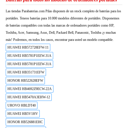
Las tiendas Parabaterias.com Pilas disponen de un stock completo de baterías para los
portátiles. Teneos baterías para 10.000 modelos diferentes de portátiles. Disponemos
de baterías compatibles con todas las marcas de ordenadores portátiles como HP,
Toshiba, Acer, Samsung, Asus, Dell, Packard Bell, Panasonic, Toshiba ¡y muchas
más! Podremos, en todos los casos, encontrar para usted un modelo compatible.
HUAWEI HB572728EFW-11
HUAWEI HB5781P1EEW-31A
HUAWEI HB5781P1EEW-31A
HUAWEI HB351731EFW
HONOR HB522628EFW
HUAWEI HB4692Z9ECW-22A
HUAWEI HB5470A3EHW-12
UROVO HBLDT40
HUAWEI HB5V1HV
HONOR HB526881EHC