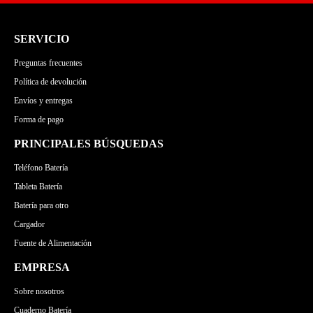
LENOVO
MSI
APPLE
ASUS
GATEWAY
MICROSOFT
LENOVO
MSI
SERVICIO
TOSHIBA
GATEWAY
MICROSOFT
Preguntas frecuentes
MEDION
Política de devolución
Envíos y entregas
Forma de pago
PRINCIPALES BÚSQUEDAS
Teléfono Batería
Tableta Batería
Batería para otro
Cargador
Fuente de Alimentación
EMPRESA
Sobre nosotros
Cuaderno Batería