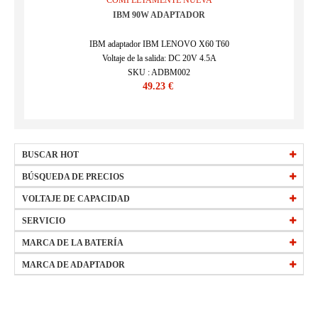
COMPLETAMENTE NUEVA
IBM 90W ADAPTADOR
IBM adaptador IBM LENOVO X60 T60
Voltaje de la salida: DC 20V 4.5A
SKU : ADBM002
49.23 €
BUSCAR HOT
HW-34154184
BÚSQUEDA DE PRECIOS
EB-BT561ABE
precio
VOLTAJE DE CAPACIDAD
15 €
-
29,99 €
(Más)
L20M3PF1
precio
todos bateria 2250mAh 10.8V
30 €
-
44,99 €
(Más)
SERVICIO
W0Y6W
precio
todos bateria 2400mAh 3.7V
45 €
-
59,99 €
(Más)
Preguntas frecuentes
MARCA DE LA BATERÍA
precio
todos bateria 2500mAh 3.8V
60 €
-
74,99 €
(Más)
Política de devolución
APPLE
HP
MARCA DE ADAPTADOR
todos bateria 4400mAh 11.1V
Envíos y entregas
ACER
SONY
HP
SONY
Forma de pago
DELL
ASUS
DELL
ACER