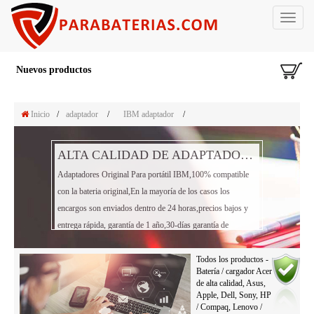
Toggle
navigat
Nuevos productos
Inicio
/
adaptador
/
IBM adaptador
/
ALTA CALIDAD DE ADAPTADOR PORTÁTIL IBM
Adaptadores Original Para portátil IBM,100% compatible
con la bateria original,En la mayoría de los casos los
encargos son enviados dentro de 24 horas,precios bajos y
entrega rápida, garantía de 1 año,30-días garantía de
reembolso!
Todos los productos -
Batería / cargador Acer
de alta calidad, Asus,
Apple, Dell, Sony, HP
/ Compaq, Lenovo /