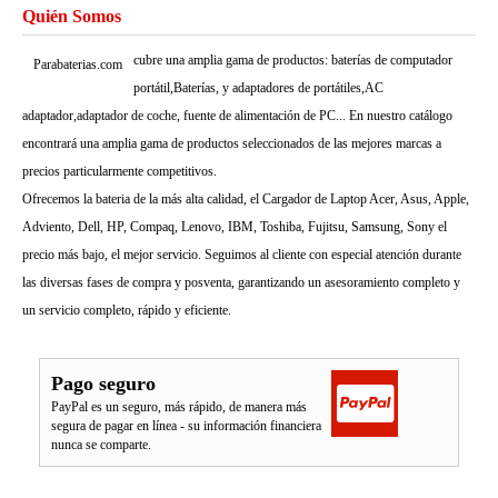
Quién Somos
cubre una amplia gama de productos: baterías de computador
Parabaterias.com
portátil,Baterías, y adaptadores de portátiles,AC
adaptador,adaptador de coche, fuente de alimentación de PC... En nuestro catálogo
encontrará una amplia gama de productos seleccionados de las mejores marcas a
precios particularmente competitivos.
Ofrecemos la bateria de la más alta calidad, el Cargador de Laptop Acer, Asus, Apple,
Adviento, Dell, HP, Compaq, Lenovo, IBM, Toshiba, Fujitsu, Samsung, Sony el
precio más bajo, el mejor servicio. Seguimos al cliente con especial atención durante
las diversas fases de compra y posventa, garantizando un asesoramiento completo y
un servicio completo, rápido y eficiente.
Pago seguro
PayPal es un seguro, más rápido, de manera más
segura de pagar en línea - su información financiera
nunca se comparte.