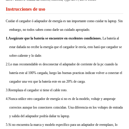
Instrucciones de uso
Cuidar el cargador ó adaptador de energía es tan importante como cuidar tu laptop. Sin
embargo, no todos saben como darle un cuidado apropiado.
1.Asegúrate que la batería se encuentre en excelentes condiciones.
La batería al
estar dañada no recibe la energía que el cargador le envía, esto hará que cargador se
sobre-caliente y lo dañe.
2.Lo mas recomendable es desconectar el adaptador de corriente de la pc cuando la
batería este al 100% cargada, luego las buenas practicas indican volver a conectar el
cargador una vez que la batería este en un 20% de carga.
3.Reemplaza el cargador si tiene el cable roto.
4.Nunca utilice otro cargador de energía si no es de la modelo, voltaje y amperaje
correctos aunque los conectores coincidan. Una diferencia en los voltajes de entrada
y salida del adaptador podría dañar tu laptop.
5.Si no encuentra la marca y modelo específico para un adaptador de reemplazo, lo