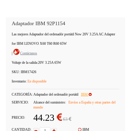
Adaptador IBM 92P1154
Las mejores Adaptador del ordenadór portátil New 20V 3.25A AC Adapter
for IBM LENOVO X60 T60 R60 65W
|
Contáctanos
Voltaje de la salida:
20V 3.25A 65W
SKU:
IBM17426
Inventario:
En disponible
CATEGORÍA:
Adaptador del ordenadór portátil
IBM
SERVICIO:
Alcance del suministro:
Envíos a España y otras partes del
mundo
44.23
PRECIO:
63
CANTIDAD:
IBM