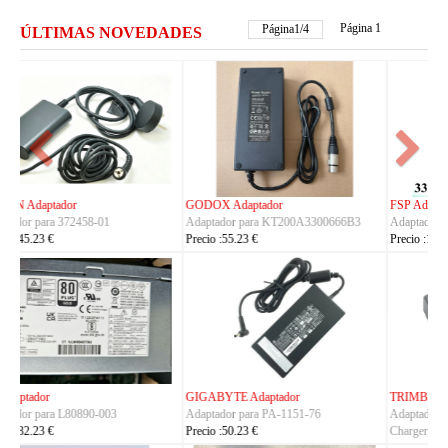
Página 1
Página
2
/
4
ÚLTIMAS NOVEDADES
FSP Adaptador
HUAWEI Adaptador
Adaptador para FSP330-ACAU3
Adaptador para S190126D1D
Precio :164.23 €
Precio :40.23 €
TRIMBLE Adaptador
ASUS Adaptador
Adaptador para
Adaptador para A14-150P1A
Charger_Dual_Battery_Slot
Precio :42.23 €