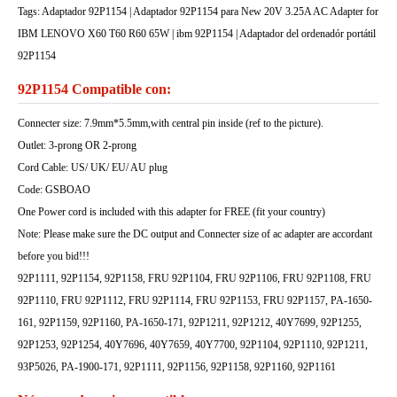
Tags: Adaptador 92P1154 | Adaptador 92P1154 para New 20V 3.25A AC Adapter for
IBM LENOVO X60 T60 R60 65W | ibm 92P1154 | Adaptador del ordenadór portátil
92P1154
92P1154 Compatible con:
Connecter size: 7.9mm*5.5mm,with central pin inside (ref to the picture).
Outlet: 3-prong OR 2-prong
Cord Cable: US/ UK/ EU/ AU plug
Code: GSBOAO
One Power cord is included with this adapter for FREE (fit your country)
Note: Please make sure the DC output and Connecter size of ac adapter are accordant
before you bid!!!
92P1111, 92P1154, 92P1158, FRU 92P1104, FRU 92P1106, FRU 92P1108, FRU
92P1110, FRU 92P1112, FRU 92P1114, FRU 92P1153, FRU 92P1157, PA-1650-
161, 92P1159, 92P1160, PA-1650-171, 92P1211, 92P1212, 40Y7699, 92P1255,
92P1253, 92P1254, 40Y7696, 40Y7659, 40Y7700, 92P1104, 92P1110, 92P1211,
93P5026, PA-1900-171, 92P1111, 92P1156, 92P1158, 92P1160, 92P1161