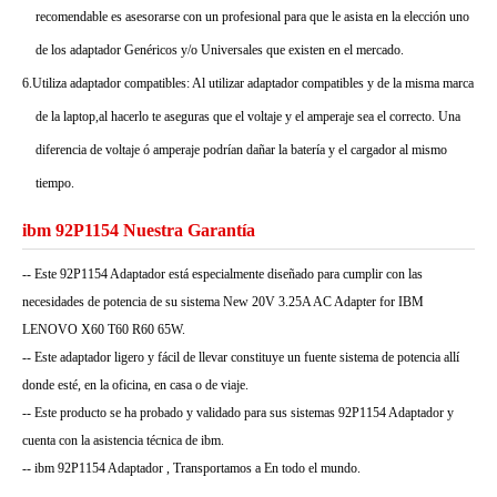
recomendable es asesorarse con un profesional para que le asista en la elección uno
de los adaptador Genéricos y/o Universales que existen en el mercado.
6.Utiliza adaptador compatibles: Al utilizar adaptador compatibles y de la misma marca
de la laptop,al hacerlo te aseguras que el voltaje y el amperaje sea el correcto. Una
diferencia de voltaje ó amperaje podrían dañar la batería y el cargador al mismo
tiempo.
ibm 92P1154 Nuestra Garantía
-- Este 92P1154 Adaptador está especialmente diseñado para cumplir con las
necesidades de potencia de su sistema New 20V 3.25A AC Adapter for IBM
LENOVO X60 T60 R60 65W.
-- Este adaptador ligero y fácil de llevar constituye un fuente sistema de potencia allí
donde esté, en la oficina, en casa o de viaje.
-- Este producto se ha probado y validado para sus sistemas 92P1154 Adaptador y
cuenta con la asistencia técnica de ibm.
-- ibm 92P1154 Adaptador , Transportamos a En todo el mundo.