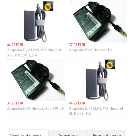
44.23 EUR
37.23 EUR
Adaptador IBM LENOVO ThinkPad
Adaptador IBM Thinkpad T20
X60 T60 20V 3.25A
37.23 EUR
44.23 EUR
Adaptador IBM Thinkpad T30 T40 T41
Adaptador IBM LENOVO ThinkPad
SL410 SL410k
Transporte
Forma de pago