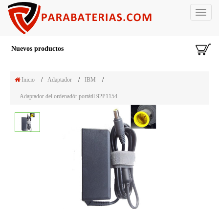
Toggle
navigat
Nuevos productos
Inicio
/
Adaptador
/
IBM
/
Adaptador del ordenadór portátil 92P1154