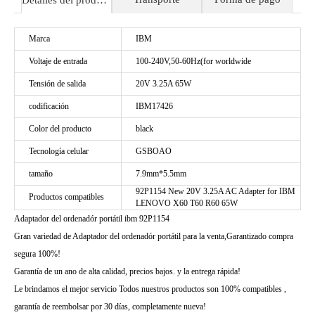
Detalles del producto
Marca
IBM
Voltaje de entrada
100-240V,50-60Hz(for worldwide
Tensión de salida
20V 3.25A 65W
codificación
IBM17426
Color del producto
black
Tecnología celular
GSBOAO
tamaño
7.9mm*5.5mm
92P1154 New 20V 3.25A AC Adapter for IBM
Productos compatibles
LENOVO X60 T60 R60 65W
Adaptador del ordenadór portátil ibm 92P1154
Gran variedad de Adaptador del ordenadór portátil para la venta,Garantizado compra
segura 100%!
Garantía de un ano de alta calidad, precios bajos. y la entrega rápida!
Le brindamos el mejor servicio Todos nuestros productos son 100% compatibles ,
garantía de reembolsar por 30 días, completamente nueva!