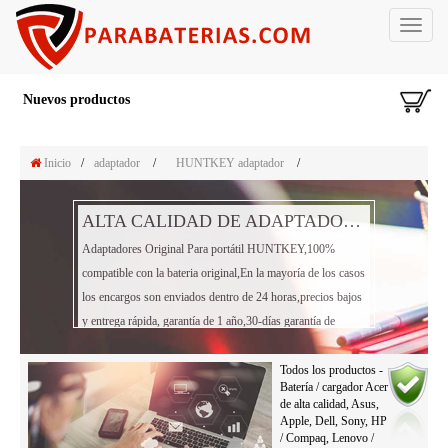
Toggle
navigat
Nuevos productos
Inicio
/
adaptador
/
HUNTKEY adaptador
/
ALTA CALIDAD DE ADAPTADOR PORTÁTIL HUNTKEY
Adaptadores Original Para portátil HUNTKEY,100%
compatible con la bateria original,En la mayoría de los casos
los encargos son enviados dentro de 24 horas,precios bajos
y entrega rápida, garantía de 1 año,30-días garantía de
reembolso!
Todos los productos -
Batería / cargador Acer
de alta calidad, Asus,
Apple, Dell, Sony, HP
/ Compaq, Lenovo /