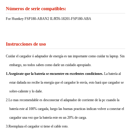
Números de serie compatibles:
For Huntkey FSP180-ABAN2 IL/RT6-18201-FSP180-ABA
Instrucciones de uso
Cuidar el cargador ó adaptador de energía es tan importante como cuidar tu laptop. Sin
embargo, no todos saben como darle un cuidado apropiado.
1.Asegúrate que la batería se encuentre en excelentes condiciones.
La batería al
estar dañada no recibe la energía que el cargador le envía, esto hará que cargador se
sobre-caliente y lo dañe.
2.Lo mas recomendable es desconectar el adaptador de corriente de la pc cuando la
batería este al 100% cargada, luego las buenas practicas indican volver a conectar el
cargador una vez que la batería este en un 20% de carga.
3.Reemplaza el cargador si tiene el cable roto.