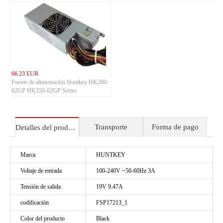
66.23 EUR
Fuente de alimentación Huntkey HK280-
62GP HK350-62GP Series
Transporte
Forma de pago
Detalles del producto
Marca
HUNTKEY
Voltaje de entrada
100-240V ~50-60Hz 3A
Tensión de salida
19V 9.47A
codificación
FSP17213_1
Color del producto
Black