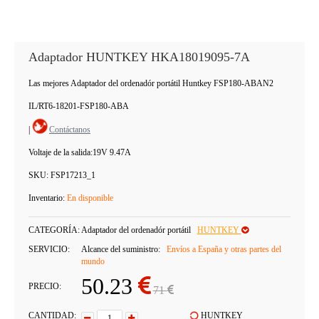
Adaptador HUNTKEY HKA18019095-7A
Las mejores Adaptador del ordenadór portátil Huntkey FSP180-ABAN2
IL/RT6-18201-FSP180-ABA
|
Contáctanos
Voltaje de la salida:
19V 9.47A
SKU:
FSP17213_1
Inventario:
En disponible
CATEGORÍA:
Adaptador del ordenadór portátil
HUNTKEY
SERVICIO:
Alcance del suministro:
Envíos a España y otras partes del
mundo
50.23
PRECIO:
71
CANTIDAD:
HUNTKEY