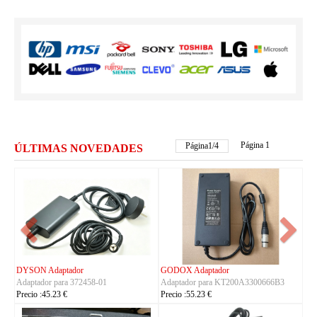
Página 1
Página
1
/
4
ÚLTIMAS NOVEDADES
FSP Adaptador
HUAWEI Adaptador
6B3
Adaptador para FSP330-ACAU3
Adaptador para S190126D1D
Precio :164.23 €
Precio :40.23 €