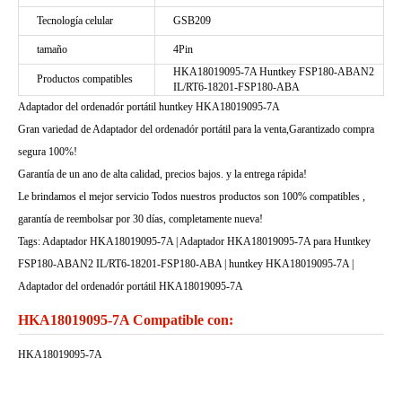
Tecnología celular
GSB209
tamaño
4Pin
HKA18019095-7A Huntkey FSP180-ABAN2
Productos compatibles
IL/RT6-18201-FSP180-ABA
Adaptador del ordenadór portátil huntkey HKA18019095-7A
Gran variedad de Adaptador del ordenadór portátil para la venta,Garantizado compra
segura 100%!
Garantía de un ano de alta calidad, precios bajos. y la entrega rápida!
Le brindamos el mejor servicio Todos nuestros productos son 100% compatibles ,
garantía de reembolsar por 30 días, completamente nueva!
Tags: Adaptador HKA18019095-7A | Adaptador HKA18019095-7A para Huntkey
FSP180-ABAN2 IL/RT6-18201-FSP180-ABA | huntkey HKA18019095-7A |
Adaptador del ordenadór portátil HKA18019095-7A
HKA18019095-7A Compatible con:
HKA18019095-7A