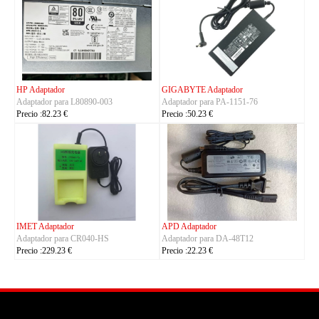
TRIMBLE Adaptador
ASUS Adaptador
Adaptador para
Adaptador para A14-150P1A
Charger_Dual_Battery_Slot
Precio :42.23 €
Precio :149.23 €
ASUS Adaptador
OLYMPUS Adaptador
Adaptador para ADP-380AB_B
Adaptador para CH4000
Precio :86.23 €
Precio :100.23 €