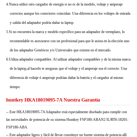
4.Nunca utilice otro cargador de energía si no es de la modelo, voltaje y amperaje
correctos aunque los conectores coincidan. Una diferencia en los voltajes de entrada
y salida del adaptador podría dañar tu laptop.
5.Si no encuentra la marca y modelo específico para un adaptador de reemplazo, lo
recomendable es asesorarse con un profesional para que le asista en la elección uno
de los adaptador Genéricos y/o Universales que existen en el mercado.
6.Utiliza adaptador compatibles: Al utilizar adaptador compatibles y de la misma marca
de la laptop,al hacerlo te aseguras que el voltaje y el amperaje sea el correcto. Una
diferencia de voltaje ó amperaje podrían dañar la batería y el cargador al mismo
tiempo.
huntkey HKA18019095-7A Nuestra Garantía
-- Este HKA18019095-7A Adaptador está especialmente diseñado para cumplir con
las necesidades de potencia de su sistema Huntkey FSP180-ABAN2 IL/RT6-18201-
FSP180-ABA.
-- Este adaptador ligero y fácil de llevar constituye un fuente sistema de potencia allí