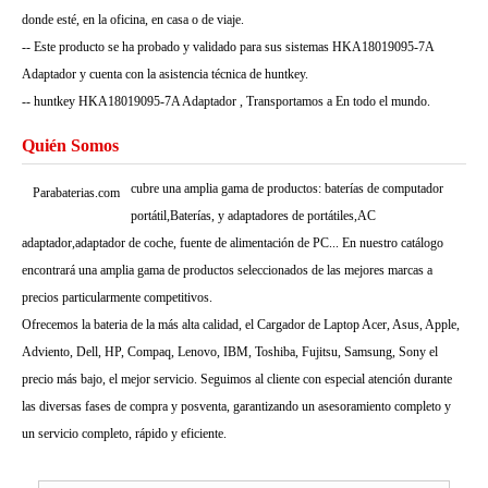
donde esté, en la oficina, en casa o de viaje.
-- Este producto se ha probado y validado para sus sistemas HKA18019095-7A
Adaptador y cuenta con la asistencia técnica de huntkey.
-- huntkey HKA18019095-7A Adaptador , Transportamos a En todo el mundo.
Quién Somos
cubre una amplia gama de productos: baterías de computador
Parabaterias.com
portátil,Baterías, y adaptadores de portátiles,AC
adaptador,adaptador de coche, fuente de alimentación de PC... En nuestro catálogo
encontrará una amplia gama de productos seleccionados de las mejores marcas a
precios particularmente competitivos.
Ofrecemos la bateria de la más alta calidad, el Cargador de Laptop Acer, Asus, Apple,
Adviento, Dell, HP, Compaq, Lenovo, IBM, Toshiba, Fujitsu, Samsung, Sony el
precio más bajo, el mejor servicio. Seguimos al cliente con especial atención durante
las diversas fases de compra y posventa, garantizando un asesoramiento completo y
un servicio completo, rápido y eficiente.