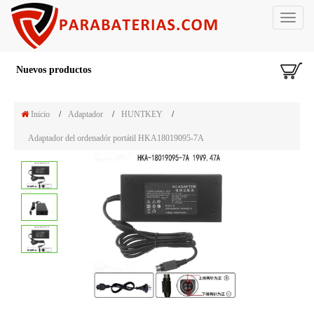
Toggle
navigat
Nuevos productos
Inicio
/
Adaptador
/
HUNTKEY
/
Adaptador del ordenadór portátil HKA18019095-7A