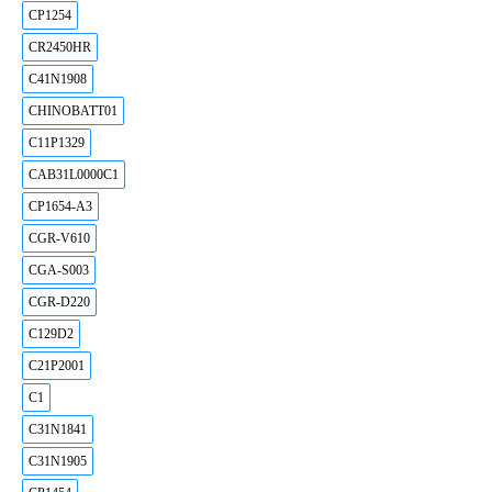
CP1254
CR2450HR
C41N1908
CHINOBATT01
C11P1329
CAB31L0000C1
CP1654-A3
CGR-V610
CGA-S003
CGR-D220
C129D2
C21P2001
C1
C31N1841
C31N1905