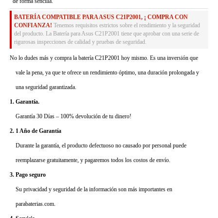
de forma sencilla.
BATERÍA COMPATIBLE PARA ASUS C21P2001, ¡ COMPRA CON
CONFIANZA!
Tenemos requisitos estrictos sobre el rendimiento y la seguridad
del producto. La Batería para Asus C21P2001 tiene que aprobar con una serie de
rigurosas inspecciones de calidad y pruebas de seguridad.
No lo dudes más y compra la batería C21P2001 hoy mismo. Es una inversión que
vale la pena, ya que te ofrece un rendimiento óptimo, una duración prolongada y
una seguridad garantizada.
1. Garantía.
Garantía 30 Días – 100% devolución de tu dinero!
2. 1 Año de Garantía
Durante la garantía, el producto defectuoso no causado por personal puede
reemplazarse gratuitamente, y pagaremos todos los costos de envío.
3. Pago seguro
Su privacidad y seguridad de la información son más importantes en
parabaterias.com.