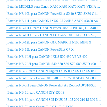
Baterías MODELS para Canon XA60 XA65 XA70 XA75 VIXIA HF G70
Baterías NB-10L para CANON PowerShot SX40 SX50 SX60 G1X G15 G16
Baterías NB-11L para CANON IXUS125 240HS A2400 A3400 A4000
Baterías NB-11LH para CANON PowerShot ELPH 340, HS A4000, A3500, A3400, A2600
Baterías NB-11LH para CANON IXUS265, IXUS245, IXUS240, IXUS230, IXUS155, IXUS150, IXUS145
Baterías NB-12L para CANON G1X MARK II N100 MINI X
Baterías NB-13L para CANON PowerShot G7 X
Baterías NB-1LH para CANON IXUS 500 430 V2 V3 400
Baterías NB-2LH para CANON S40 S50 S60 S70 S80 350D 400D G7 G9
Baterías NB-3L para CANON Digital IXUS II IXUS I IXUS Iis IXUS 750
Baterías NB-4L para Canon IXUS 40 55 70 75 80 SD400 SD600
Baterías NB-5H para CANON Powershot A5 Zoom/A50/S10/S20
Baterías NB-5L para CANON IXY 830 IS
Baterías NB-6L para CANON S95 IXUS 95 105 200 210 IS 300 310 SX240HS
Baterías NB-7L para Canon G10 G11 G12 SX30