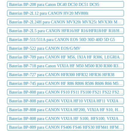
Baterías BP-208 para Canon DC40 DC50 DC51 DC95
Baterías BP-2L12 para CANON HV20 MV800i
Baterías BP-2L24H para CANON MVX20i MVX25i MVX30i MVX35i
Baterías BP-2L5 para CANON HFR16/HF R16/HFR18/HF R18/HFR106
Baterías BP-511/511A para CANON EOS 50D 30D 40D 5D G5
Baterías BP-522 para CANON EOS/G/MV
Baterías BP-709 para CANON HF M56, IXIA HF R306, LEGRIA HF R36
Baterías BP-718 para Canon VIXIA HF M50 M500 R30 R300 R32 R36 R306
Baterías BP-727 para CANON HFR300 HFR32 HFR36 HFR38
Baterías BP-745 para CANON HF R86 R806 R506 R606 R66 M52 R38
Baterías BP-808 para CANON FS10 FS11 FS100 FS21 FS22 FS200 FS31 FS300
Baterías BP-808 para CANON VIXIA HF10 VIXIA HF11 VIXIA HF100 VIXIA HF20
Baterías BP-808 para CANON VIXIA HF200, VIXIA HF S10, HFS10, VIXIA HF S11, HFS11
Baterías BP-808 para CANON VIXIA HF S100, HFS100, VIXIA HF S20, HFS20
Baterías BP-809 para CANON FS406 FS46 HFS30 HFM41 HFM400