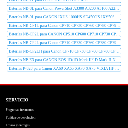
Baterías NB-8L para Canon PowerShot A3300 A3200 A3100 A2200 A1200 CB-2LA
Baterías NB-9L para CANON IXUS 1000HS SD4500IS IXY50S
Baterías NB-CP1L para Canon CP710 CP730 CP760 CP780 CP790 CP800
Baterías NB-CP2L para CANON CP510 CP600 CP710 CP730 CP760 CP780 CP800 CP900 CP910 CP1200 CP1300 Printer
Baterías NB-CP2L para Canon CP710 CP730 CP760 CP780 CP790 CP800
Baterías NB-CP2LH para Canon CP710 CP730 CP760 CP780 CP790 CP800
Baterías NP-E3 para CANON EOS 1D/1D Mark II/1D Mark II N EOS 1DS/1DS Mark II
Baterías P-828 para Canon XA60 XA65 XA70 XA75 VIXIA HF G70
SERVICIO
Preguntas frecuentes
Política de devolución
Envíos y entregas