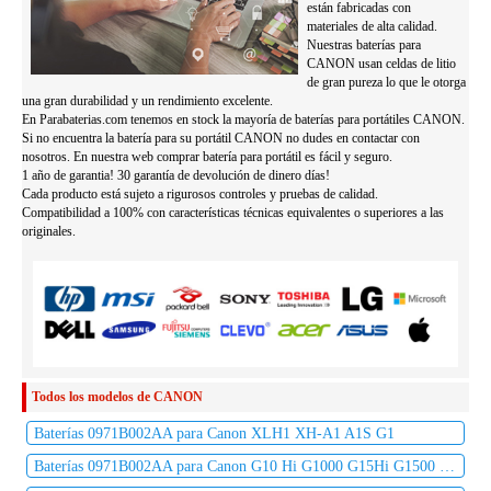
están fabricadas con
materiales de alta calidad.
Nuestras baterías para
CANON usan celdas de litio
de gran pureza lo que le otorga
una gran durabilidad y un rendimiento excelente.
En Parabaterias.com tenemos en stock la mayoría de baterías para portátiles CANON.
Si no encuentra la batería para su portátil CANON no dudes en contactar con
nosotros. En nuestra web comprar batería para portátil es fácil y seguro.
1 año de garantia! 30 garantía de devolución de dinero días!
Cada producto está sujeto a rigurosos controles y pruebas de calidad.
Compatibilidad a 100% con características técnicas equivalentes o superiores a las
originales.
Todos los modelos de CANON
Baterías 0971B002AA para Canon XLH1 XH-A1 A1S G1
Baterías 0971B002AA para Canon G10 Hi G1000 G15Hi G1500 G20Hi G2000 G30Hi G35Hi G45Hi