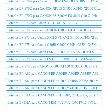
Baterías BP-970G para Canon ES300V ES4000 ES410V ES420V ES50 ES5000 ES520A ES55
Baterías BP-970G para CANON XF305 XF300 XF105 XF100 C100 C300 C500
Baterías BP-970G para CANON ES-8400V ES-8600 G10 G10Hi G15Hi
Baterías BP-975 para Canon XLH1 XH-A1 A1S G1
Baterías BP-975 para Canon G10 Hi G1000 G15Hi G1500 G20Hi G2000 G30Hi G35Hi G45Hi
Baterías BP-975 para Canon XM2 XV1 XV2 XF100 XF105 XF300 XF305 C2 DM-MV1 DM-MV10
Baterías BP-975 para Canon G20Hi G2000 G30Hi G35Hi G45Hi MV1 MV10 MV10i MV20 MV20i
Baterías BP-975 para Canon ES60 ES6000 ES65 ES6500V ES7000es ES7000V ES75 ES8000V
Baterías BP-975 para Canon ES300V ES4000 ES410V ES420V ES50 ES5000 ES520A ES55
Baterías BP-975 para CANON XF105 XF100 XF300 C500PL C100 C300
Baterías BP-A60 para CANON BP-A30/BP-A60/BP-A65/BP-A90/CG-A10/CG-A20
Baterías BP-A60 para CANON EOS C200/C200B/C220B/C300 Mark II PL
Baterías BP-A60 para CANON EOS C300 Mark III /EOS C500 EF mount 4K
Baterías BP511A para CANON EOS 5D, 10D, 20D, 20Da, 30D, 40D, 50D, 300D, D30, D60, Kiss, Kiss Digital
Baterías BP511A para CANON DM-FV2 FV2, DM-FV10 FV10, DM-FV20 FV20, DM-FV30 FV30, DM-FV40 FV40