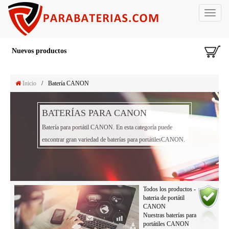
Toggle
navigat
Nuevos productos
Inicio
/
Batería CANON
BATERÍAS PARA CANON
Batería para portátil CANON. En esta categoría puede
encontrar gran variedad de baterías para portátilesCANON.
Todos los productos -
bateria de portátil
CANON
Nuestras baterías para
portátiles CANON