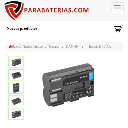
Toggle
navigat
Nuevos productos
Batería Tiendas Online
/
Batería
/
CANON
/
Batería BP511A