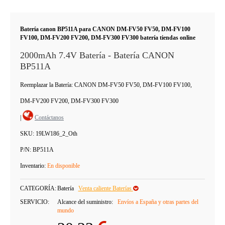
Batería canon BP511A para CANON DM-FV50 FV50, DM-FV100
FV100, DM-FV200 FV200, DM-FV300 FV300 batería tiendas online
2000mAh 7.4V Batería - Batería CANON
BP511A
Reemplazar la Batería: CANON DM-FV50 FV50, DM-FV100 FV100,
DM-FV200 FV200, DM-FV300 FV300
|
Contáctanos
SKU:
19LW186_2_Oth
P/N:
BP511A
Inventario:
En disponible
CATEGORÍA:
Batería
Venta caliente Baterías
SERVICIO:
Alcance del suministro:
Envíos a España y otras partes del
mundo