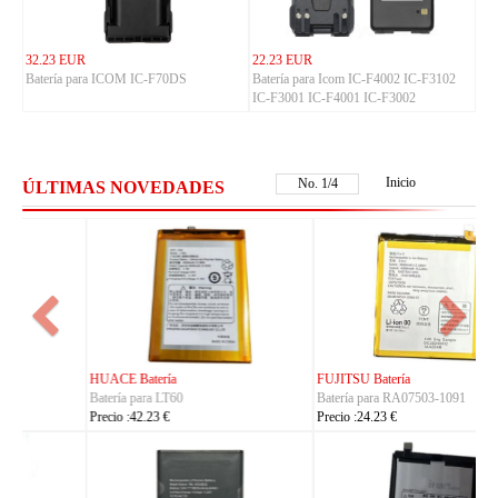
32.23 EUR
22.23 EUR
Batería para ICOM IC-F70DS
Batería para Icom IC-F4002 IC-F3102
IC-F3001 IC-F4001 IC-F3002
Inicio
No.
2
/
4
ÚLTIMAS NOVEDADES
FUJITSU Batería
FUJITSU Batería
Batería para RA07503-1091
Batería para RA07504-1091
Precio :24.23 €
Precio :24.23 €