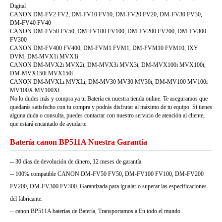
Digital
CANON DM-FV2 FV2, DM-FV10 FV10, DM-FV20 FV20, DM-FV30 FV30,
DM-FV40 FV40
CANON DM-FV50 FV50, DM-FV100 FV100, DM-FV200 FV200, DM-FV300
FV300
CANON DM-FV400 FV400, DM-FVM1 FVM1, DM-FVM10 FVM10, IXY
DVM, DM-MVX1i MVX1i
CANON DM-MVX2i MVX2i, DM-MVX3i MVX3i, DM-MVX100i MVX100i,
DM-MVX150i MVX150i
CANON DM-MVXLi MVXLi, DM-MV30 MV30 MV30i, DM-MV100 MV100i
MV100X MV100Xi
No lo dudes más y compra ya tu Batería en nuestra tienda online. Te aseguramos que
quedarás satisfecho con tu compra y podrás disfrutar al máximo de tu equipo. Si tienes
alguna duda o consulta, puedes contactar con nuestro servicio de atención al cliente,
que estará encantado de ayudarte.
Batería canon BP511A Nuestra Garantía
-- 30 días de devolución de dinero, 12 meses de garantía.
-- 100% compatible CANON DM-FV50 FV50, DM-FV100 FV100, DM-FV200
FV200, DM-FV300 FV300. Garantizada para igualar o superar las especificaciones
del fabricante.
-- canon BP511A baterías de Batería, Transportamos a En todo el mundo.