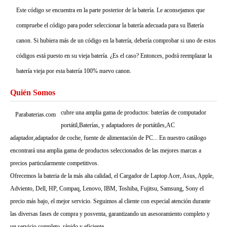
Este código se encuentra en la parte posterior de la batería. Le aconsejamos que
compruebe el código para poder seleccionar la batería adecuada para su Batería
canon. Si hubiera más de un código en la batería, debería comprobar si uno de estos
códigos está puesto en su vieja batería. ¿Es el caso? Entonces, podrá reemplazar la
batería vieja por esta batería 100% nuevo canon.
Quién Somos
cubre una amplia gama de productos: baterías de computador
Parabaterias.com
portátil,Baterías, y adaptadores de portátiles,AC
adaptador,adaptador de coche, fuente de alimentación de PC... En nuestro catálogo
encontrará una amplia gama de productos seleccionados de las mejores marcas a
precios particularmente competitivos.
Ofrecemos la bateria de la más alta calidad, el Cargador de Laptop Acer, Asus, Apple,
Adviento, Dell, HP, Compaq, Lenovo, IBM, Toshiba, Fujitsu, Samsung, Sony el
precio más bajo, el mejor servicio. Seguimos al cliente con especial atención durante
las diversas fases de compra y posventa, garantizando un asesoramiento completo y
un servicio completo, rápido y eficiente.