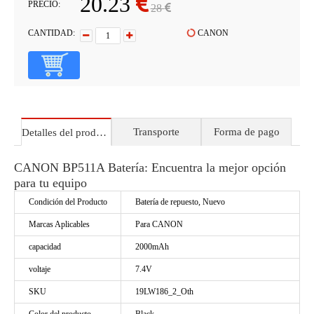
20.23
PRECIO:
28
CANTIDAD:
CANON
Transporte
Forma de pago
Detalles del producto
CANON BP511A Batería: Encuentra la mejor opción
para tu equipo
Condición del Producto
Batería de repuesto, Nuevo
Marcas Aplicables
Para CANON
capacidad
2000mAh
voltaje
7.4V
SKU
19LW186_2_Oth