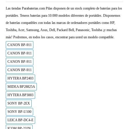
Las tiendas Parabaterias.com Pilas disponen de un stock completo de baterías para los
portátiles. Teneos baterías para 10.000 modelos diferentes de portátiles. Disponemos
de baterías compatibles con todas las marcas de ordenadores portátiles como HP,
Toshiba, Acer, Samsung, Asus, Dell, Packard Bell, Panasonic, Toshiba ¡y muchas
más! Podremos, en todos los casos, encontrar para usted un modelo compatible.
CANON BP-911
CANON BP-911
CANON BP-911
CANON BP-911
HYTERA BP2403
MIDEA BP28825A
HYTERA BP3003
SONY BP-2EX
SONY BP-U100
LEICA BP-DC4-E
ICOM BP-232N