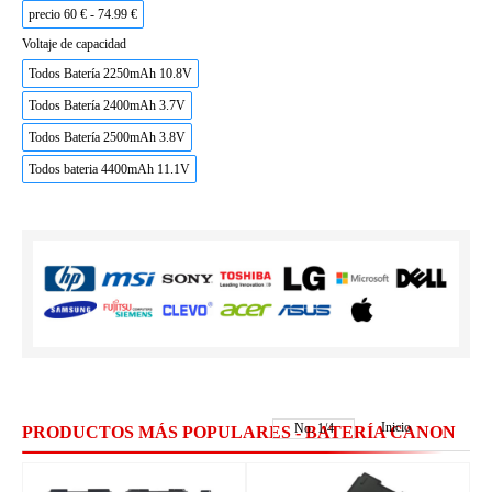
precio 60 € - 74.99 €
Voltaje de capacidad
Todos Batería 2250mAh 10.8V
Todos Batería 2400mAh 3.7V
Todos Batería 2500mAh 3.8V
Todos bateria 4400mAh 11.1V
Inicio
No.
1
/
4
PRODUCTOS MÁS POPULARES - BATERÍA CANON