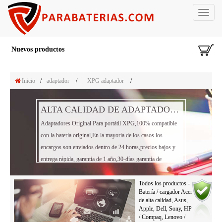
Toggle
navigat
Nuevos productos
Inicio
/
adaptador
/
XPG adaptador
/
ALTA CALIDAD DE ADAPTADOR PORTÁTIL XPG
Adaptadores Original Para portátil XPG,100% compatible
con la bateria original,En la mayoría de los casos los
encargos son enviados dentro de 24 horas,precios bajos y
entrega rápida, garantía de 1 año,30-días garantía de
reembolso!
Todos los productos -
Batería / cargador Acer
de alta calidad, Asus,
Apple, Dell, Sony, HP
/ Compaq, Lenovo /