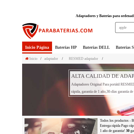
Adaptadores y Baterías para ordenador
Inicio Página
Baterías HP
Baterías DELL
Baterías
Inicio
/
adaptador
/
RESMED adaptador
/
ALTA CALIDAD DE ADA
Adaptadores Original Para portátil RESMED,1
rápida, garantía de 1 año,30-días garantía d
Todos los productos - B
Entrega rápida Pago ráp
1 año de garantia!
30
gar