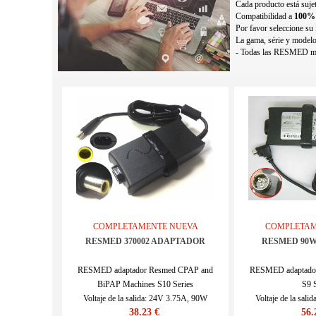
Cada producto está sujet
Compatibilidad a
100%
Por favor seleccione su
La gama, série y modelo 
- Todas las RESMED mar
COMPLETAMENTE NUEVA
COMPLETAM
RESMED 370002 ADAPTADOR
RESMED 90
RESMED adaptador Resmed CPAP and
RESMED adaptado
BiPAP Machines S10 Series
S9 S
Voltaje de la salida: 24V 3.75A, 90W
Voltaje de la sal
38.23 €
56.
SKU : RES17187
SKU : 