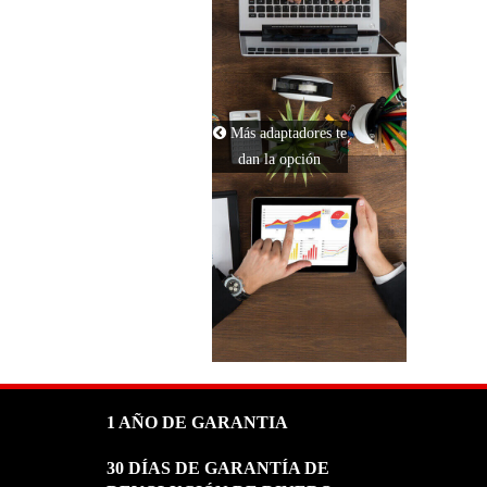
APPLE
ASUS
COMPAQ
Más adaptadores te
dan la opción
LENOVO
MSI
GATEWAY
MICROSOFT
MEDION
1 AÑO DE GARANTIA
30 DÍAS DE GARANTÍA DE