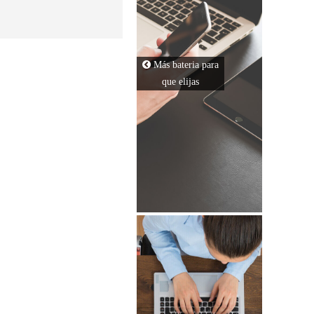
DELL
ASUS
COMPAQ
Más bateria para
que elijas
LENOVO
MSI
GATEWAY
MICROSOFT
TOSHIBA
HP
SONY
DELL
ACER