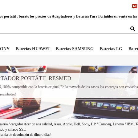
 portatil : barato los precios de Adaptadores y Baterías Para Portatiles en venta en las
 SONY
Baterías HUAWEI
Baterías SAMSUNG
Baterías LG
Bate
PTADOR PORTÁTIL RESMED
00% compatible con la bateria original,En la mayoría de los casos los encargos son enviados 
e reembolso!
atería / cargador Acer de alta calidad, Asus, Apple, Dell, Sony, HP / Compaq, Lenovo / IBM, To
ido y cifrado SSL
antía de devolución de dinero días!