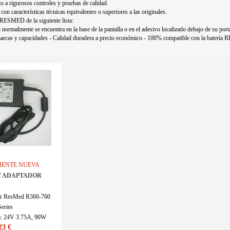
o a rigurosos controles y pruebas de calidad.
con características técnicas equivalentes o superiores a las originales.
 RESMED de la siguiente lista:
normalmente se encuentra en la base de la pantalla o en el adesivo localizado debajo de su portá
cas y capacidades - Calidad duradera a precio económico - 100% compatible con la batería
ENTE NUEVA
W ADAPTADOR
r ResMed R360-760
eries
ida: 24V 3.75A, 90W
23 €
RES17540