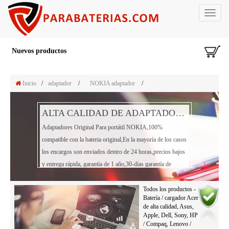
Toggle
navigat
Nuevos productos
Inicio
/
adaptador
/
NOKIA adaptador
/
ALTA CALIDAD DE ADAPTADOR PORTÁTIL NOKIA
Adaptadores Original Para portátil NOKIA,100%
compatible con la bateria original,En la mayoría de los casos
los encargos son enviados dentro de 24 horas,precios bajos
y entrega rápida, garantía de 1 año,30-días garantía de
reembolso!
Todos los productos -
Batería / cargador Acer
de alta calidad, Asus,
Apple, Dell, Sony, HP
/ Compaq, Lenovo /