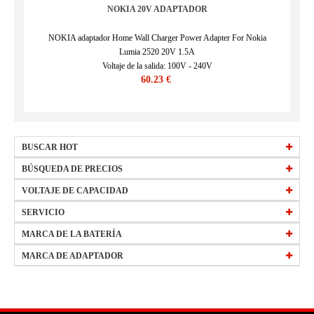
NOKIA 20V ADAPTADOR
NOKIA adaptador Home Wall Charger Power Adapter For Nokia
Lumia 2520 20V 1.5A
Voltaje de la salida: 100V - 240V
60.23 €
SKU : NOK17558
BUSCAR HOT
HW-34154184
BÚSQUEDA DE PRECIOS
EB-BT561ABE
precio
VOLTAJE DE CAPACIDAD
15 €
-
29,99 €
(Más)
L20M3PF1
precio
todos bateria 2250mAh 10.8V
30 €
-
44,99 €
(Más)
SERVICIO
W0Y6W
precio
todos bateria 2400mAh 3.7V
45 €
-
59,99 €
(Más)
Preguntas frecuentes
MARCA DE LA BATERÍA
precio
todos bateria 2500mAh 3.8V
60 €
-
74,99 €
(Más)
Política de devolución
APPLE
HP
MARCA DE ADAPTADOR
todos bateria 4400mAh 11.1V
Envíos y entregas
ACER
SONY
HP
SONY
Forma de pago
DELL
ASUS
DELL
ACER