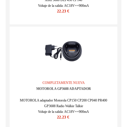
XIRP3688 DEP450 CP140
Voltaje de la salida: AC18V==900mA
22.23 €
SKU : ECN12877_1_Altri
COMPLETAMENTE NUEVA
MOTOROLA GP3688 ADAPTADOR
MOTOROLA adaptador Motorola CP150 CP200 CP040 PR400
GP3688 Radio Walkie Talkie
Voltaje de la salida: AC18V==900mA
22.23 €
SKU : ECN12877_Altri