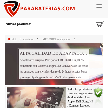
Toggle
navigat
Nuevos productos
Inicio
/
adaptador
/
MOTOROLA adaptador
/
ALTA CALIDAD DE ADAPTADOR PORTÁTIL MOTOROLA
Adaptadores Original Para portátil MOTOROLA,100%
compatible con la bateria original,En la mayoría de los casos
los encargos son enviados dentro de 24 horas,precios bajos
y entrega rápida, garantía de 1 año,30-días garantía de
reembolso!
Todos los productos -
Batería / cargador Acer
de alta calidad, Asus,
Apple, Dell, Sony, HP
/ Compaq, Lenovo /