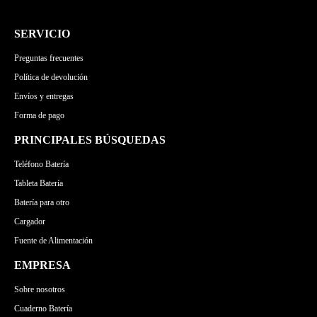
LENOVO
MSI
APPLE
ASUS
GATEWAY
MICROSOFT
LENOVO
MSI
SERVICIO
TOSHIBA
GATEWAY
MICROSOFT
Preguntas frecuentes
MEDION
Política de devolución
Envíos y entregas
Forma de pago
PRINCIPALES BÚSQUEDAS
Teléfono Batería
Tableta Batería
Batería para otro
Cargador
Fuente de Alimentación
EMPRESA
Sobre nosotros
Cuaderno Batería