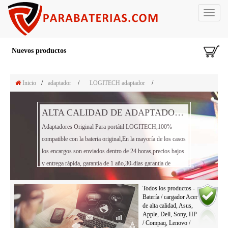
Toggle
navigat
Nuevos productos
Inicio
/
adaptador
/
LOGITECH adaptador
/
ALTA CALIDAD DE ADAPTADOR PORTÁTIL LOGITECH
Adaptadores Original Para portátil LOGITECH,100%
compatible con la bateria original,En la mayoría de los casos
los encargos son enviados dentro de 24 horas,precios bajos
y entrega rápida, garantía de 1 año,30-días garantía de
reembolso!
Todos los productos -
Batería / cargador Acer
de alta calidad, Asus,
Apple, Dell, Sony, HP
/ Compaq, Lenovo /