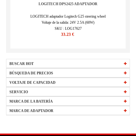
LOGITECH DPS2425 ADAPTADOR
LOGITECH adaptador Logitech G25 steering wheel
Voltaje de la salida: 24V 2.5A (60W)
SKU : LOG17627
33.23 €
BUSCAR HOT
HW-34154184
BÚSQUEDA DE PRECIOS
EB-BT561ABE
precio
VOLTAJE DE CAPACIDAD
15 €
-
29,99 €
(Más)
L20M3PF1
precio
todos bateria 2250mAh 10.8V
30 €
-
44,99 €
(Más)
SERVICIO
W0Y6W
precio
todos bateria 2400mAh 3.7V
45 €
-
59,99 €
(Más)
Preguntas frecuentes
MARCA DE LA BATERÍA
precio
todos bateria 2500mAh 3.8V
60 €
-
74,99 €
(Más)
Política de devolución
APPLE
HP
MARCA DE ADAPTADOR
todos bateria 4400mAh 11.1V
Envíos y entregas
ACER
SONY
HP
SONY
Forma de pago
DELL
ASUS
DELL
ACER