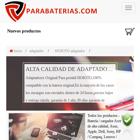
Toggle
navigat
Nuevos productos
Inicio
/
adaptador
/
HOIOTO adaptador
/
ALTA CALIDAD DE ADAPTADOR PORTÁTIL HOIOTO
Adaptadores Original Para portátil HOIOTO,100%
compatible con la bateria original,En la mayoría de los casos
los encargos son enviados dentro de 24 horas,precios bajos
y entrega rápida, garantía de 1 año,30-días garantía de
reembolso!
Todos los productos -
Batería / cargador Acer
de alta calidad, Asus,
Apple, Dell, Sony, HP
/ Compaq, Lenovo /