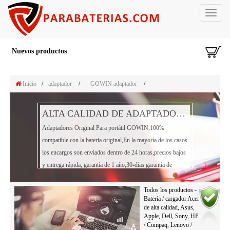
Toggle
navigat
Nuevos productos
Inicio
/
adaptador
/
GOWIN adaptador
/
ALTA CALIDAD DE ADAPTADOR PORTÁTIL GOWIN
Adaptadores Original Para portátil GOWIN,100%
compatible con la bateria original,En la mayoría de los casos
los encargos son enviados dentro de 24 horas,precios bajos
y entrega rápida, garantía de 1 año,30-días garantía de
reembolso!
Todos los productos -
Batería / cargador Acer
de alta calidad, Asus,
Apple, Dell, Sony, HP
/ Compaq, Lenovo /