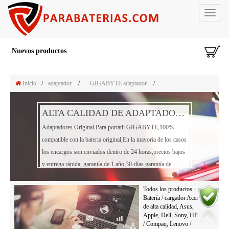
Toggle
navigat
Nuevos productos
Inicio
/
adaptador
/
GIGABYTE adaptador
/
ALTA CALIDAD DE ADAPTADOR PORTÁTIL GIGABYTE
Adaptadores Original Para portátil GIGABYTE,100%
compatible con la bateria original,En la mayoría de los casos
los encargos son enviados dentro de 24 horas,precios bajos
y entrega rápida, garantía de 1 año,30-días garantía de
reembolso!
Todos los productos -
Batería / cargador Acer
de alta calidad, Asus,
Apple, Dell, Sony, HP
/ Compaq, Lenovo /