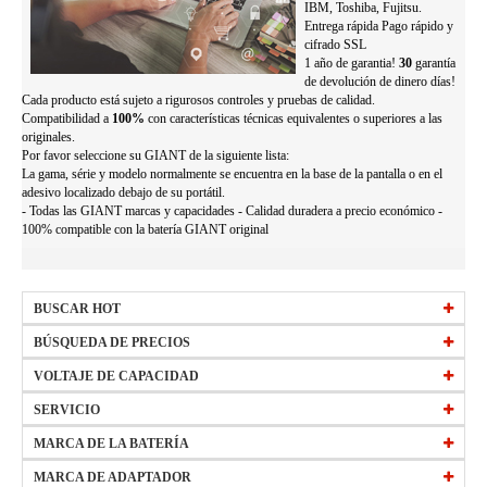
IBM, Toshiba, Fujitsu.
Entrega rápida Pago rápido y
cifrado SSL
1 año de garantia!
30
garantía
de devolución de dinero días!
Cada producto está sujeto a rigurosos controles y pruebas de calidad.
Compatibilidad a
100%
con características técnicas equivalentes o superiores a las
originales.
Por favor seleccione su GIANT de la siguiente lista:
La gama, série y modelo normalmente se encuentra en la base de la pantalla o en el
adesivo localizado debajo de su portátil.
- Todas las GIANT marcas y capacidades - Calidad duradera a precio económico -
100% compatible con la batería GIANT original
BUSCAR HOT
HW-34154184
BÚSQUEDA DE PRECIOS
EB-BT561ABE
precio
VOLTAJE DE CAPACIDAD
15 €
-
29,99 €
(Más)
L20M3PF1
precio
todos bateria 2250mAh 10.8V
30 €
-
44,99 €
(Más)
SERVICIO
W0Y6W
precio
todos bateria 2400mAh 3.7V
45 €
-
59,99 €
(Más)
Preguntas frecuentes
MARCA DE LA BATERÍA
precio
todos bateria 2500mAh 3.8V
60 €
-
74,99 €
(Más)
Política de devolución
APPLE
HP
MARCA DE ADAPTADOR