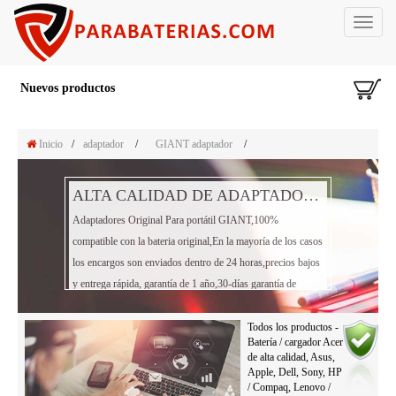
Toggle
navigat
Nuevos productos
Inicio
/
adaptador
/
GIANT adaptador
/
ALTA CALIDAD DE ADAPTADOR PORTÁTIL GIANT
Adaptadores Original Para portátil GIANT,100%
compatible con la bateria original,En la mayoría de los casos
los encargos son enviados dentro de 24 horas,precios bajos
y entrega rápida, garantía de 1 año,30-días garantía de
reembolso!
Todos los productos -
Batería / cargador Acer
de alta calidad, Asus,
Apple, Dell, Sony, HP
/ Compaq, Lenovo /