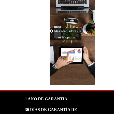
APPLE
ASUS
COMPAQ
Más adaptadores te
dan la opción
LENOVO
MSI
GATEWAY
MICROSOFT
MEDION
1 AÑO DE GARANTIA
30 DÍAS DE GARANTÍA DE