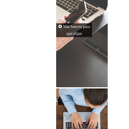
DELL
ASUS
COMPAQ
Más bateria para
que elijas
LENOVO
MSI
GATEWAY
MICROSOFT
TOSHIBA
HP
SONY
DELL
ACER