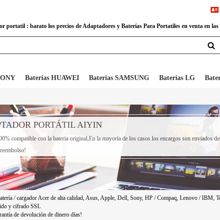
 portatil : barato los precios de Adaptadores y Baterías Para Portatiles en venta en las
 SONY
Baterías HUAWEI
Baterías SAMSUNG
Baterías LG
Bate
TADOR PORTÁTIL AIYIN
0% compatible con la bateria original,En la mayoría de los casos los encargos son enviados de
e reembolso!
atería / cargador Acer de alta calidad, Asus, Apple, Dell, Sony, HP / Compaq, Lenovo / IBM, To
ido y cifrado SSL
antía de devolución de dinero días!