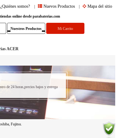
¿Quiénes somos?
Nuevos Productos
Mapa del sitio
|
|
 tiendas online desde parabaterias.com
Nuestros Productos
Mi Carrito
rías ACER
ntro de 24 horas,precios bajos y entrega
shiba, Fujitsu.