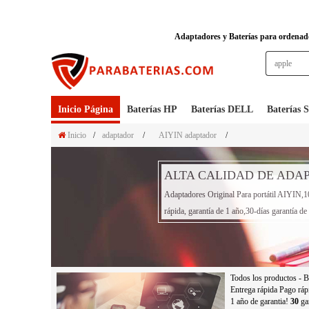
Adaptadores y Baterías para ordenador
Inicio Página
Baterías HP
Baterías DELL
Baterías
Inicio
/
adaptador
/
AIYIN adaptador
/
ALTA CALIDAD DE ADAP
Adaptadores Original Para portátil AIYIN,10
rápida, garantía de 1 año,30-días garantía d
Todos los productos - B
Entrega rápida Pago ráp
1 año de garantia!
30
gar