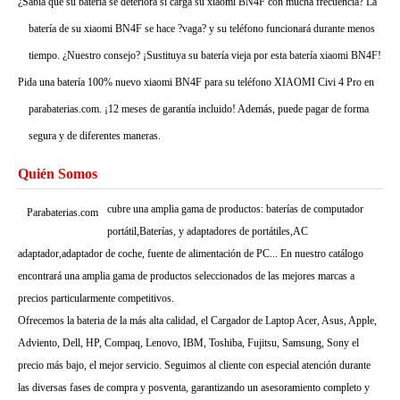
¿Sabía que su batería se deteriora si carga su xiaomi BN4F con mucha frecuencia? La
batería de su xiaomi BN4F se hace ?vaga? y su teléfono funcionará durante menos
tiempo. ¿Nuestro consejo? ¡Sustituya su batería vieja por esta batería xiaomi BN4F!
Pida una batería 100% nuevo xiaomi BN4F para su teléfono XIAOMI Civi 4 Pro en
parabaterias.com. ¡12 meses de garantía incluido! Además, puede pagar de forma
segura y de diferentes maneras.
Quién Somos
cubre una amplia gama de productos: baterías de computador
Parabaterias.com
portátil,Baterías, y adaptadores de portátiles,AC
adaptador,adaptador de coche, fuente de alimentación de PC... En nuestro catálogo
encontrará una amplia gama de productos seleccionados de las mejores marcas a
precios particularmente competitivos.
Ofrecemos la bateria de la más alta calidad, el Cargador de Laptop Acer, Asus, Apple,
Adviento, Dell, HP, Compaq, Lenovo, IBM, Toshiba, Fujitsu, Samsung, Sony el
precio más bajo, el mejor servicio. Seguimos al cliente con especial atención durante
las diversas fases de compra y posventa, garantizando un asesoramiento completo y