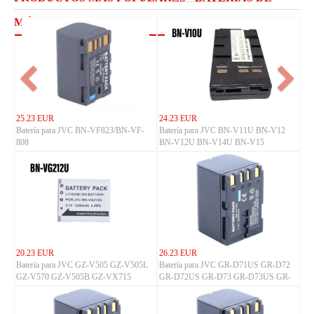
MÓVILES XIAOMI
25.23 EUR
24.23 EUR
Batería para JVC BN-VF823/BN-VF-
Batería para JVC BN-V11U BN-V12
808
BN-V12U BN-V14U BN-V15
20.23 EUR
26.23 EUR
Batería para JVC GZ-V505 GZ-V505L
Batería para JVC GR-D71US GR-D72
GZ-V570 GZ-V505B GZ-VX715
GR-D72US GR-D73 GR-D73US GR-
D74 GR-D74US GR-D90 GR-D90U
GR-D90US