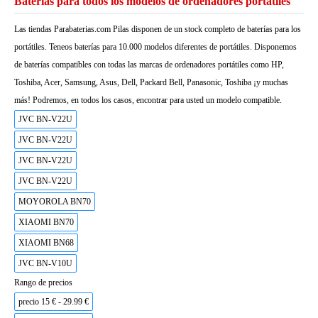
Baterías para todos los modelos de ordenadores portátiles
Las tiendas Parabaterias.com Pilas disponen de un stock completo de baterías para los
portátiles. Teneos baterías para 10.000 modelos diferentes de portátiles. Disponemos
de baterías compatibles con todas las marcas de ordenadores portátiles como HP,
Toshiba, Acer, Samsung, Asus, Dell, Packard Bell, Panasonic, Toshiba ¡y muchas
más! Podremos, en todos los casos, encontrar para usted un modelo compatible.
JVC BN-V22U
JVC BN-V22U
JVC BN-V22U
JVC BN-V22U
MOYOROLA BN70
XIAOMI BN70
XIAOMI BN68
JVC BN-V10U
Rango de precios
precio 15 € - 29.99 €