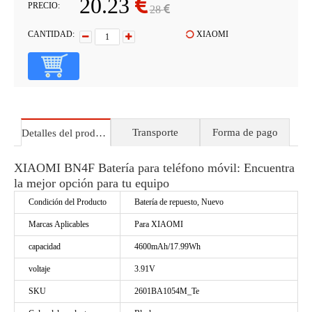
20.23
PRECIO:
28
CANTIDAD:
XIAOMI
Transporte
Forma de pago
Detalles del producto
XIAOMI BN4F Batería para teléfono móvil: Encuentra
la mejor opción para tu equipo
Condición del Producto
Batería de repuesto, Nuevo
Marcas Aplicables
Para XIAOMI
capacidad
4600mAh/17.99Wh
voltaje
3.91V
SKU
2601BA1054M_Te