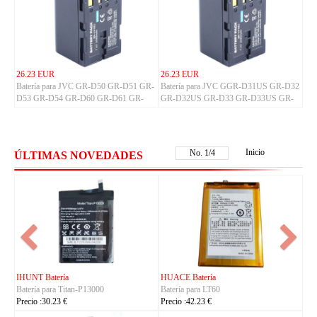
26.23 EUR
26.23 EUR
Batería para JVC GR-D50 GR-D51 GR-
Batería para JVC GGR-D31US GR-D32
D53 GR-D54 GR-D60 GR-D61 GR-
GR-D32US GR-D33 GR-D33US GR-
D63 GR-D65 GR-D70 GR-D70US GR-
D34 GR-D34US GR-D40 GR-D43 GR-
D71
D47
Inicio
No.
1
/
4
ÚLTIMAS NOVEDADES
FUJITSU Batería
FUJITSU Batería
Batería para RA07503-1091
Batería para RA07504-1091
Precio :24.23 €
Precio :24.23 €