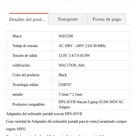
Transporte
Forma de pago
Detalles del producto
Marca
WACOM
Voltaje de entrada
AC 100V - 240V 2.0A 50-60Hz
Tensión de salida
12.0V 5.417A 65.0W
codificación
WAC17638_Altri
Color del producto
Black
Tecnología celular
GSB557
tamaño
5.5mm * 2.1mm
DPS-65VB Wacom Laptop 65.0W NEW AC
Productos compatibles
Adapter
Adaptador del ordenadór portátil wacom DPS-65VB
Gran variedad de Adaptador del ordenadór portátil para la venta,Garantizado compra
segura 100%!