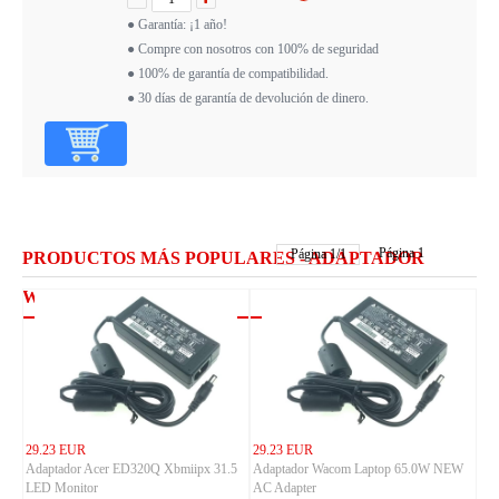
● Garantía: ¡1 año!
● Compre con nosotros con 100% de seguridad
● 100% de garantía de compatibilidad.
● 30 días de garantía de devolución de dinero.
Página 1
Página
1
/
1
PRODUCTOS MÁS POPULARES - ADAPTADOR
WACOM
29.23 EUR
29.23 EUR
Adaptador Acer ED320Q Xbmiipx 31.5
Adaptador Wacom Laptop 65.0W NEW
LED Monitor
AC Adapter