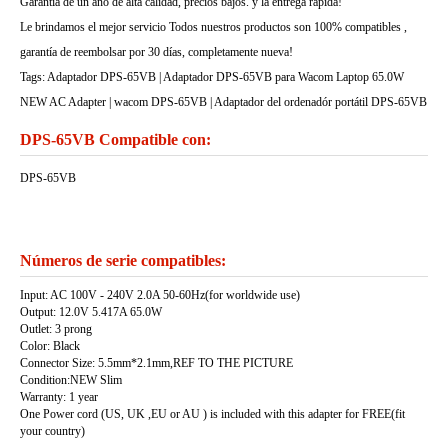
Garantía de un ano de alta calidad, precios bajos. y la entrega rápida!
Le brindamos el mejor servicio Todos nuestros productos son 100% compatibles ,
garantía de reembolsar por 30 días, completamente nueva!
Tags: Adaptador DPS-65VB | Adaptador DPS-65VB para Wacom Laptop 65.0W
NEW AC Adapter | wacom DPS-65VB | Adaptador del ordenadór portátil DPS-65VB
DPS-65VB Compatible con:
DPS-65VB
Números de serie compatibles:
Input: AC 100V - 240V 2.0A 50-60Hz(for worldwide use)
Output: 12.0V 5.417A 65.0W
Outlet: 3 prong
Color: Black
Connector Size: 5.5mm*2.1mm,REF TO THE PICTURE
Condition:NEW Slim
Warranty: 1 year
One Power cord (US, UK ,EU or AU ) is included with this adapter for FREE(fit
your country)