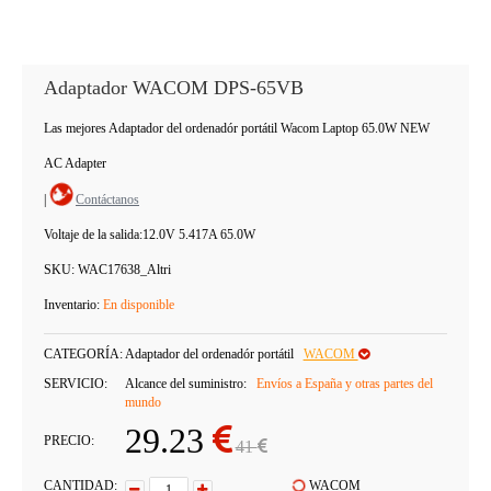
Adaptador WACOM DPS-65VB
Las mejores Adaptador del ordenadór portátil Wacom Laptop 65.0W NEW
AC Adapter
|
Contáctanos
Voltaje de la salida:
12.0V 5.417A 65.0W
SKU:
WAC17638_Altri
Inventario:
En disponible
CATEGORÍA:
Adaptador del ordenadór portátil
WACOM
SERVICIO:
Alcance del suministro:
Envíos a España y otras partes del
mundo
29.23
PRECIO:
41
CANTIDAD:
WACOM