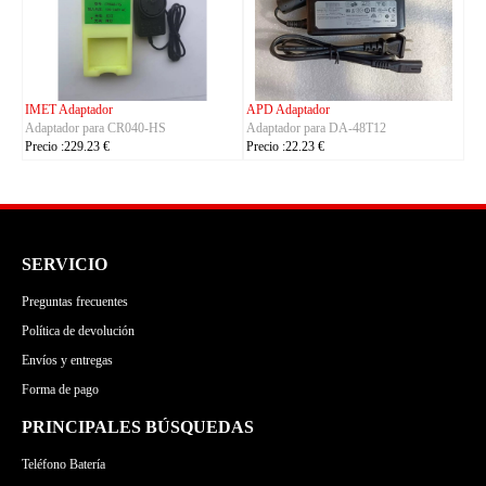
ASUS Adaptador
OLYMPUS Adaptador
Adaptador para ADP-380AB_B
Adaptador para CH4000
Precio :86.23 €
Precio :100.23 €
SERVICIO
Preguntas frecuentes
Política de devolución
Envíos y entregas
Forma de pago
PRINCIPALES BÚSQUEDAS
Teléfono Batería