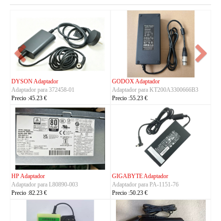
FSP Adaptador
HUAWEI Adaptador
00666B3
Adaptador para FSP330-ACAU3
Adaptador para S190126D1D
Precio :164.23 €
Precio :40.23 €
TRIMBLE Adaptador
ASUS Adaptador
Adaptador para
Adaptador para A14-150P1A
Charger_Dual_Battery_Slot
Precio :42.23 €
Precio :149.23 €