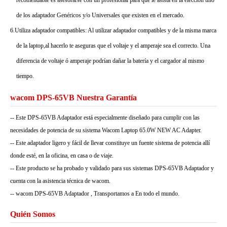
recomendable es asesorarse con un profesional para que le asista en la elección uno
de los adaptador Genéricos y/o Universales que existen en el mercado.
6.Utiliza adaptador compatibles: Al utilizar adaptador compatibles y de la misma marca
de la laptop,al hacerlo te aseguras que el voltaje y el amperaje sea el correcto. Una
diferencia de voltaje ó amperaje podrían dañar la batería y el cargador al mismo
tiempo.
wacom DPS-65VB Nuestra Garantía
-- Este DPS-65VB Adaptador está especialmente diseñado para cumplir con las
necesidades de potencia de su sistema Wacom Laptop 65.0W NEW AC Adapter.
-- Este adaptador ligero y fácil de llevar constituye un fuente sistema de potencia allí
donde esté, en la oficina, en casa o de viaje.
-- Este producto se ha probado y validado para sus sistemas DPS-65VB Adaptador y
cuenta con la asistencia técnica de wacom.
-- wacom DPS-65VB Adaptador , Transportamos a En todo el mundo.
Quién Somos