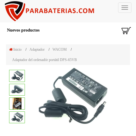
Toggle
navigat
Nuevos productos
Inicio
/
Adaptador
/
WACOM
/
Adaptador del ordenadór portátil DPS-65VB