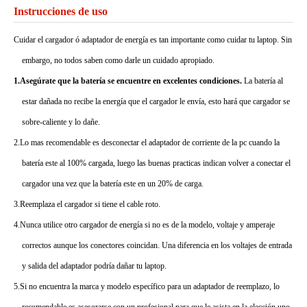
Instrucciones de uso
Cuidar el cargador ó adaptador de energía es tan importante como cuidar tu laptop. Sin
embargo, no todos saben como darle un cuidado apropiado.
1.Asegúrate que la batería se encuentre en excelentes condiciones.
La batería al
estar dañada no recibe la energía que el cargador le envía, esto hará que cargador se
sobre-caliente y lo dañe.
2.Lo mas recomendable es desconectar el adaptador de corriente de la pc cuando la
batería este al 100% cargada, luego las buenas practicas indican volver a conectar el
cargador una vez que la batería este en un 20% de carga.
3.Reemplaza el cargador si tiene el cable roto.
4.Nunca utilice otro cargador de energía si no es de la modelo, voltaje y amperaje
correctos aunque los conectores coincidan. Una diferencia en los voltajes de entrada
y salida del adaptador podría dañar tu laptop.
5.Si no encuentra la marca y modelo específico para un adaptador de reemplazo, lo