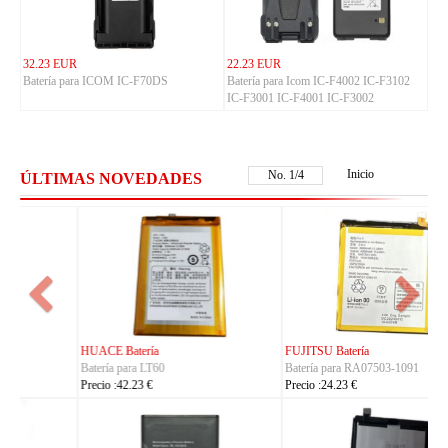
32.23 EUR
22.23 EUR
Batería para ICOM IC-F70DS
Batería para Icom IC-F4002 IC-F3102
IC-F3001 IC-F4001 IC-F3002
Inicio
No.
2
/
4
ÚLTIMAS NOVEDADES
FUJITSU Batería
FUJITSU Batería
Batería para RA07503-1091
Batería para RA07504-1091
Precio :24.23 €
Precio :24.23 €