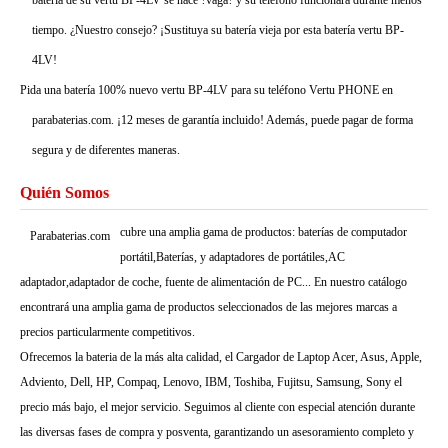
batería de su vertu BP-4LV se hace ?vaga? y su teléfono funcionará durante menos
tiempo. ¿Nuestro consejo? ¡Sustituya su batería vieja por esta batería vertu BP-
4LV!
Pida una batería 100% nuevo vertu BP-4LV para su teléfono Vertu PHONE en
parabaterias.com. ¡12 meses de garantía incluido! Además, puede pagar de forma
segura y de diferentes maneras.
Quién Somos
cubre una amplia gama de productos: baterías de computador
Parabaterias.com
portátil,Baterías, y adaptadores de portátiles,AC
adaptador,adaptador de coche, fuente de alimentación de PC... En nuestro catálogo
encontrará una amplia gama de productos seleccionados de las mejores marcas a
precios particularmente competitivos.
Ofrecemos la bateria de la más alta calidad, el Cargador de Laptop Acer, Asus, Apple,
Adviento, Dell, HP, Compaq, Lenovo, IBM, Toshiba, Fujitsu, Samsung, Sony el
precio más bajo, el mejor servicio. Seguimos al cliente con especial atención durante
las diversas fases de compra y posventa, garantizando un asesoramiento completo y