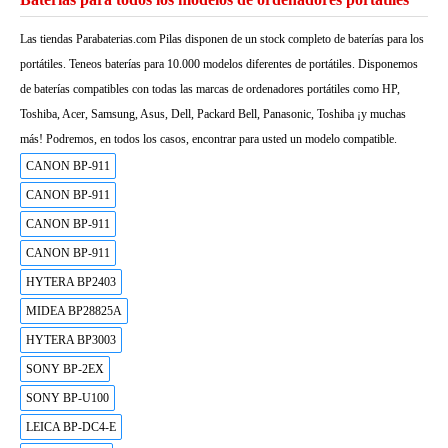
Las tiendas Parabaterias.com Pilas disponen de un stock completo de baterías para los
portátiles. Teneos baterías para 10.000 modelos diferentes de portátiles. Disponemos
de baterías compatibles con todas las marcas de ordenadores portátiles como HP,
Toshiba, Acer, Samsung, Asus, Dell, Packard Bell, Panasonic, Toshiba ¡y muchas
más! Podremos, en todos los casos, encontrar para usted un modelo compatible.
CANON BP-911
CANON BP-911
CANON BP-911
CANON BP-911
HYTERA BP2403
MIDEA BP28825A
HYTERA BP3003
SONY BP-2EX
SONY BP-U100
LEICA BP-DC4-E