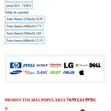
precio 60 € - 74.99 €
Voltaje de capacidad
Todos Batería 2250mAh 10.8V
Todos Batería 2400mAh 3.7V
Todos Batería 2500mAh 3.8V
Todos bateria 4400mAh 11.1V
Inicio
No.
1
/
4
PRODUCTOS MÁS POPULARES - BATERÍAS DE
MÓVILES VERTU