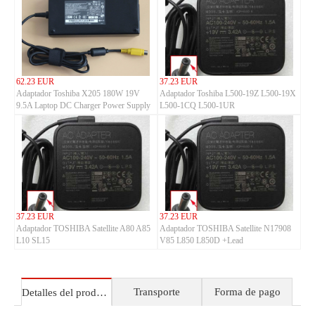
62.23 EUR
37.23 EUR
Adaptador Toshiba X205 180W 19V
Adaptador Toshiba L500-19Z L500-19X
9.5A Laptop DC Charger Power Supply
L500-1CQ L500-1UR
37.23 EUR
37.23 EUR
Adaptador TOSHIBA Satellite A80 A85
Adaptador TOSHIBA Satellite N17908
L10 SL15
V85 L850 L850D +Lead
Transporte
Forma de pago
Detalles del producto