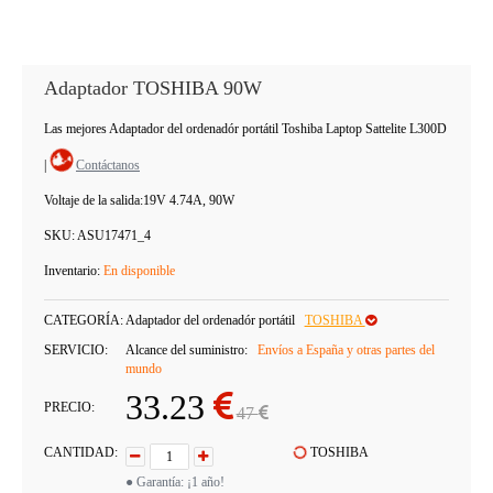
Adaptador TOSHIBA 90W
Las mejores Adaptador del ordenadór portátil Toshiba Laptop Sattelite L300D
|
Contáctanos
Voltaje de la salida:
19V 4.74A, 90W
SKU:
ASU17471_4
Inventario:
En disponible
CATEGORÍA:
Adaptador del ordenadór portátil
TOSHIBA
SERVICIO:
Alcance del suministro:
Envíos a España y otras partes del
mundo
33.23
PRECIO:
47
CANTIDAD:
TOSHIBA
● Garantía: ¡1 año!