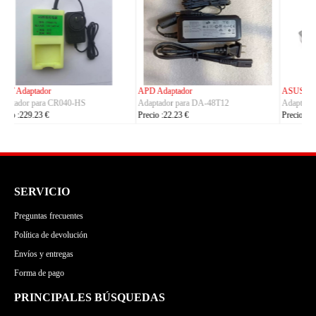
ASUS Adaptador
OLYMPUS Adaptador
Adaptador para ADP-380AB_B
Adaptador para CH4000
Precio :86.23 €
Precio :100.23 €
SERVICIO
Preguntas frecuentes
Política de devolución
Envíos y entregas
Forma de pago
PRINCIPALES BÚSQUEDAS