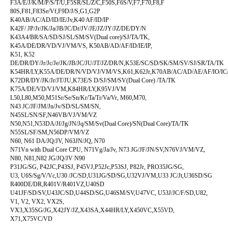
F3A/E/J/K/M/P/S/T/U,F5SR/SL/Z/C,F50S,F6S/V,F7,F70,F8,F
80S,F81,F83Se/Vf,F9D/J/S,G1,G2P
K40AB/AC/AD/ID/IE/Jv,K40 AF/ID/IP
K42F/ JP/Jr/JK/Ja/JB/JC/Dr/JV/JE/JZ/JY/JZ/DE/DY/N
K43A4/BR/SA/SD/SJ/SL/SM/SV(Dual core)/SJ/TA/TK,
K45A/DE/DR/VD/VJ/VM/VS, K50AB/AD/AF/ID/IE/IP,
K51, K52
DE/DR/DY/Jr/Jc/Je/JK/JB/JC/JU/JT/JZ/DR/N,K53E/SC/SD/SK/SM/SV/SJ/SR/TA/TK
K54HR/LY,K55A/DE/DR/N/VD/VJ/VM/VS,K61,K62Jr,K70AB/AC/AD/AE/AF/IO/IC
K72DR/DY/JK/Jr/JT/JU,K73E/S D/SJ/SM/SV(Dual Core) /TA/TK
K75A/DE/VD/VJ/VM,K84HR/LY,K95VJ/VM
L50,L80,M50,M51Sr/Se/Sn/Kr/Ta/Tr/Va/Vr, M60,M70,
N43 JC/JF/JM/Jn/Jv/SD/SL/SM/SN,
N45SL/SN/SF,N46VB/VJ/VM/VZ
N50,N51,N53DA/Jf/Jg/JN/Jq/SM/Sv(Dual Core)/SN(Dual Core)/TA/TK
N55SL/SF/SM,N56DP/VM/VZ
N60, N61 DA/JQ/JV, N63JN/JQ, N70
N71Vn with Dual Core CPU, N71Vg/Ja/Jv, N73 JG/JF/JN/SV,N76VJ/VM/VZ,
N80, N81,N82 JG/JQ/JV N90
P31JG/SG, P42JC,P43SJ, P45VJ,P52Jc,P53SJ, P82Jr, PRO35JG/SG,
U3, U6S/Sg/V/Vc,U30 /JC/SD,U31JG/SD/SG,U32VJ/VM,U33 JC/Jt,U36SD/SG
R400DE/DR,R401V/R401VZ,U40SD
U41JF/SD/SV,U43JC/SD,U44SD/SG,U46SM/SV,U47VC, U53J/JC/F/SD,U82,
V1, V2, VX2, VX2S,
VX3,X35SG/JG,X42JY/JZ,X43SA,X44HR/LY,X450VC,X55VD,
X71,X75VC/VD