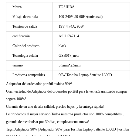
Marca
TOSHIBA
Voltaje de entrada
100-240V 50-60Hz(universal)
Tensión de salida
19V 4.74A, 90W
codificación
ASU17471_4
Color del producto
black
Tecnología celular
GSB017_new
tamaño
5.5mm*2.5mm
Productos compatibles
90W Toshiba Laptop Sattelite L300D
Adaptador del ordenadór portátil toshiba 90W
Gran variedad de Adaptador del ordenadór portátil para la venta,Garantizado compra
segura 100%!
Garantía de un ano de alta calidad, precios bajos. y la entrega rápida!
Le brindamos el mejor servicio Todos nuestros productos son 100% compatibles ,
garantía de reembolsar por 30 días, completamente nueva!
Tags: Adaptador 90W | Adaptador 90W para Toshiba Laptop Sattelite L300D | toshiba