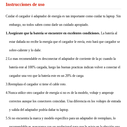
Instrucciones de uso
Cuidar el cargador ó adaptador de energía es tan importante como cuidar tu laptop. Sin
embargo, no todos saben como darle un cuidado apropiado.
1.Asegúrate que la batería se encuentre en excelentes condiciones.
La batería al
estar dañada no recibe la energía que el cargador le envía, esto hará que cargador se
sobre-caliente y lo dañe.
2.Lo mas recomendable es desconectar el adaptador de corriente de la pc cuando la
batería este al 100% cargada, luego las buenas practicas indican volver a conectar el
cargador una vez que la batería este en un 20% de carga.
3.Reemplaza el cargador si tiene el cable roto.
4.Nunca utilice otro cargador de energía si no es de la modelo, voltaje y amperaje
correctos aunque los conectores coincidan. Una diferencia en los voltajes de entrada
y salida del adaptador podría dañar tu laptop.
5.Si no encuentra la marca y modelo específico para un adaptador de reemplazo, lo
recomendable es asesorarse con un profesional para que le asista en la elección uno