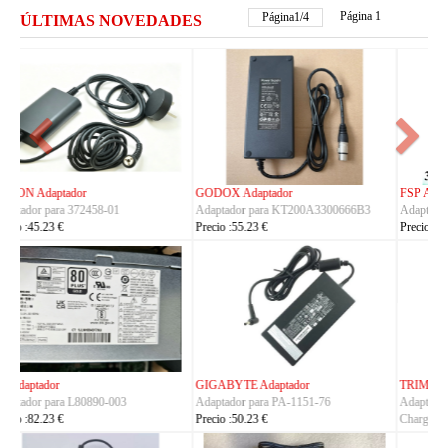
Página 1
Página
2
/
4
ÚLTIMAS NOVEDADES
FSP Adaptador
HUAWEI Adaptador
Adaptador para FSP330-ACAU3
Adaptador para S190126D1D
Precio :164.23 €
Precio :40.23 €
TRIMBLE Adaptador
ASUS Adaptador
Adaptador para
Adaptador para A14-150P1A
Charger_Dual_Battery_Slot
Precio :42.23 €
Precio :149.23 €