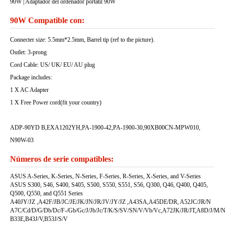
90W | Adaptador del ordenadór portátil 90W
90W Compatible con:
Connecter size: 5.5mm*2.5mm, Barrel tip (ref to the picture).
Outlet: 3-prong
Cord Cable: US/ UK/ EU/ AU plug
Package includes:
1 X AC Adapter
1 X Free Power cord(fit your country)
ADP-90YD B,EXA1202YH,PA-1900-42,PA-1900-30,90XB00CN-MPW010,
N90W-03
Números de serie compatibles:
ASUS A-Series, K-Series, N-Series, F-Series, R-Series, X-Series, and V-Series
ASUS S300, S46, S400, S405, S500, S550, S551, S56, Q300, Q46, Q400, Q405,
Q500, Q550, and Q551 Series
A40JY/JZ ,A42F/JB/JC/JE/JK/JN/JR/JV/JY/JZ ,A43SA,A45DE/DR, A52JC/JR/N
A7C/Cd/D/G/Db/Dc/F-/Gb/Gc/J/Jb/Jc/T/K/S/SV/SN/V/Vb/Vc,A72JK/JR/JT,A8D/J/M/N
B33E,B43J/V,B53J/S/V