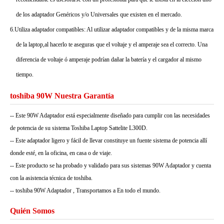
de los adaptador Genéricos y/o Universales que existen en el mercado.
6.Utiliza adaptador compatibles: Al utilizar adaptador compatibles y de la misma marca
de la laptop,al hacerlo te aseguras que el voltaje y el amperaje sea el correcto. Una
diferencia de voltaje ó amperaje podrían dañar la batería y el cargador al mismo
tiempo.
toshiba 90W Nuestra Garantía
-- Este 90W Adaptador está especialmente diseñado para cumplir con las necesidades
de potencia de su sistema Toshiba Laptop Sattelite L300D.
-- Este adaptador ligero y fácil de llevar constituye un fuente sistema de potencia allí
donde esté, en la oficina, en casa o de viaje.
-- Este producto se ha probado y validado para sus sistemas 90W Adaptador y cuenta
con la asistencia técnica de toshiba.
-- toshiba 90W Adaptador , Transportamos a En todo el mundo.
Quién Somos