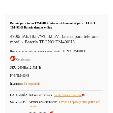
Batería para tecno TM490H3 Batería teléfono móvil para TECNO
TM490H3 Batería tiendas online
4900mAh/18.87Wh 3.85V Batería para teléfono
móvil - Batería TECNO TM490H3
Reemplazar la Batería para teléfono móvil: TECNO TM490H3
|
Contáctanos
SKU:
2606BA1217M_Te
P/N:
TM490H3
Inventario:
En disponible
CATEGORÍA:
Baterías de móviles
Venta caliente Baterías
SERVICIO:
Alcance del suministro:
Envíos a España y otras partes del
mundo