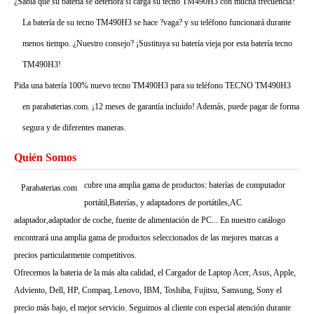
¿Sabía que su batería se deteriora si carga su tecno TM490H3 con mucha frecuencia?
La batería de su tecno TM490H3 se hace ?vaga? y su teléfono funcionará durante
menos tiempo. ¿Nuestro consejo? ¡Sustituya su batería vieja por esta batería tecno
TM490H3!
Pida una batería 100% nuevo tecno TM490H3 para su teléfono TECNO TM490H3
en parabaterias.com. ¡12 meses de garantía incluido! Además, puede pagar de forma
segura y de diferentes maneras.
Quién Somos
cubre una amplia gama de productos: baterías de computador
Parabaterias.com
portátil,Baterías, y adaptadores de portátiles,AC
adaptador,adaptador de coche, fuente de alimentación de PC... En nuestro catálogo
encontrará una amplia gama de productos seleccionados de las mejores marcas a
precios particularmente competitivos.
Ofrecemos la bateria de la más alta calidad, el Cargador de Laptop Acer, Asus, Apple,
Adviento, Dell, HP, Compaq, Lenovo, IBM, Toshiba, Fujitsu, Samsung, Sony el
precio más bajo, el mejor servicio. Seguimos al cliente con especial atención durante