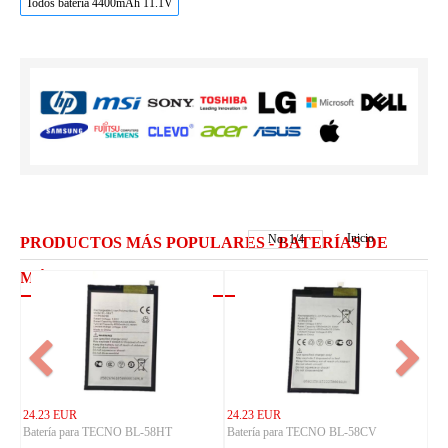
Todos bateria 4400mAh 11.1V
Inicio
No.
1
/
4
PRODUCTOS MÁS POPULARES - BATERÍAS DE
MÓVILES TECNO
24.23 EUR
24.23 EUR
Batería para TECNO BL-58HT
Batería para TECNO BL-58CV