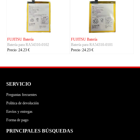
KYOCERA Batería
ACE Batería
01
Batería para 5AAXBT155
Batería para BAS022
Precio :24.23 €
Precio :24.23 €
SERVICIO
Preguntas frecuentes
Política de devolución
Envíos y entregas
Forma de pago
PRINCIPALES BÚSQUEDAS