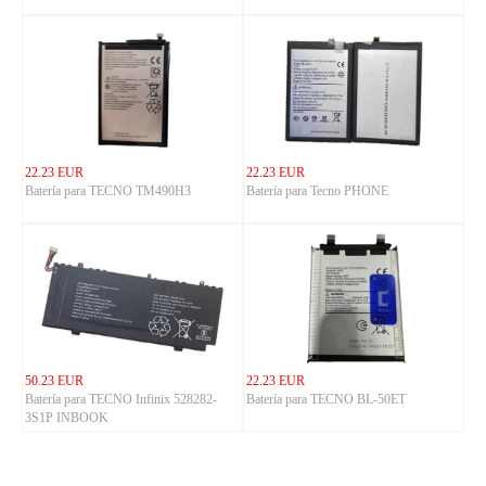
22.23 EUR
22.23 EUR
Batería para TECNO TM490H3
Batería para Tecno PHONE
50.23 EUR
22.23 EUR
Batería para TECNO Infinix 528282-
Batería para TECNO BL-50ET
3S1P INBOOK