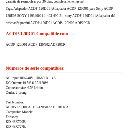
garantía de reembolsar por 30 días, completamente nueva!
Tags: Adaptador ACDP-120D01 | Adaptador ACDP-120D01 para Sony ACDP-
120E03 SONY 149349021 1-493-490-21 | sony ACDP-120D01 | Adaptador del
ordenadór portátil ACDP-120D01 ACDP-120N02 ADP20CR
ACDP-120D01 Compatible con:
ACDP-120D01 ACDP-120N02 ADP20CR
Números de serie compatibles:
AC Input:100-240V ~50-60Hz 1.4A
DC Output: 19.5V 6.2A/120W
Connector size: 6.5*4.4mm
Outlet: 2-prong
Part Number:
ACDP-120D01 ACDP-120N02 ADP20CR A
Compatible Models:
For sony
KD-43X720E,
KD-43X727E,