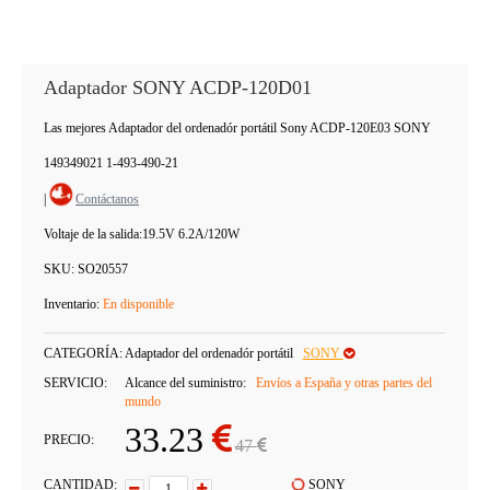
Adaptador SONY ACDP-120D01
Las mejores Adaptador del ordenadór portátil Sony ACDP-120E03 SONY
149349021 1-493-490-21
|
Contáctanos
Voltaje de la salida:
19.5V 6.2A/120W
SKU:
SO20557
Inventario:
En disponible
CATEGORÍA:
Adaptador del ordenadór portátil
SONY
SERVICIO:
Alcance del suministro:
Envíos a España y otras partes del
mundo
33.23
PRECIO:
47
CANTIDAD:
SONY