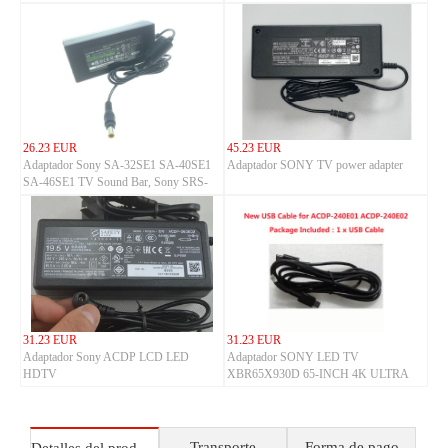
26.23 EUR
45.23 EUR
Adaptador Sony SA-32SE1 SA-40SE1
Adaptador SONY TV power adapter
SA-46SE1 TV Sound Bar, Sony SRS-
X7 SRS-X77 Personal Audio System
Charger
31.23 EUR
31.23 EUR
Adaptador Sony ACDP LCD LED
Adaptador SONY LED TV
HDTV
XBR65X930D 65-INCH 4K ULTRA
HD 3D SMART TV USB Cable
Transporte
Forma de pago