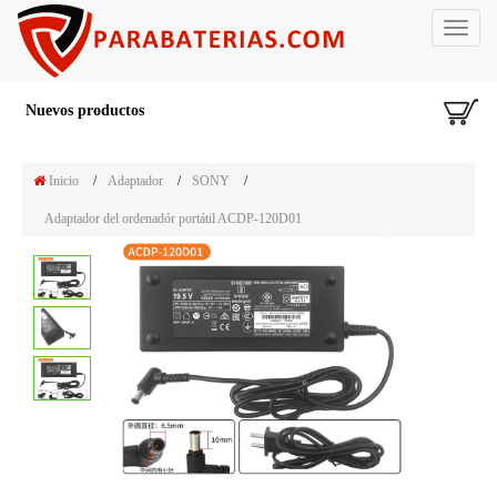
Toggle
navigat
Nuevos productos
Inicio
/
Adaptador
/
SONY
/
Adaptador del ordenadór portátil ACDP-120D01