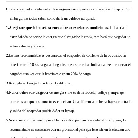
Cuidar el cargador ó adaptador de energía es tan importante como cuidar tu laptop. Sin
embargo, no todos saben como darle un cuidado apropiado.
1.Asegúrate que la batería se encuentre en excelentes condiciones.
La batería al
estar dañada no recibe la energía que el cargador le envía, esto hará que cargador se
sobre-caliente y lo dañe.
2.Lo mas recomendable es desconectar el adaptador de corriente de la pc cuando la
batería este al 100% cargada, luego las buenas practicas indican volver a conectar el
cargador una vez que la batería este en un 20% de carga.
3.Reemplaza el cargador si tiene el cable roto.
4.Nunca utilice otro cargador de energía si no es de la modelo, voltaje y amperaje
correctos aunque los conectores coincidan. Una diferencia en los voltajes de entrada
y salida del adaptador podría dañar tu laptop.
5.Si no encuentra la marca y modelo específico para un adaptador de reemplazo, lo
recomendable es asesorarse con un profesional para que le asista en la elección uno