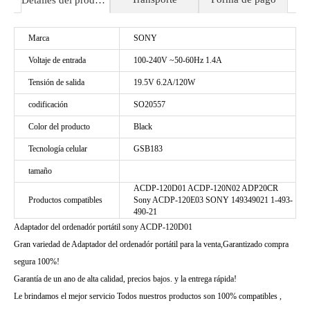
Detalles del producto
Marca
SONY
Voltaje de entrada
100-240V ~50-60Hz 1.4A
Tensión de salida
19.5V 6.2A/120W
codificación
SO20557
Color del producto
Black
Tecnología celular
GSB183
tamaño
ACDP-120D01 ACDP-120N02 ADP20CR
Productos compatibles
Sony ACDP-120E03 SONY 149349021 1-493-
490-21
Adaptador del ordenadór portátil sony ACDP-120D01
Gran variedad de Adaptador del ordenadór portátil para la venta,Garantizado compra
segura 100%!
Garantía de un ano de alta calidad, precios bajos. y la entrega rápida!
Le brindamos el mejor servicio Todos nuestros productos son 100% compatibles ,