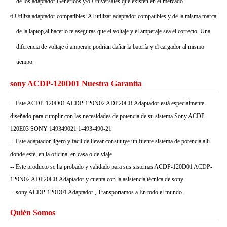
de los adaptador Genéricos y/o Universales que existen en el mercado.
6.Utiliza adaptador compatibles: Al utilizar adaptador compatibles y de la misma marca
de la laptop,al hacerlo te aseguras que el voltaje y el amperaje sea el correcto. Una
diferencia de voltaje ó amperaje podrían dañar la batería y el cargador al mismo
tiempo.
sony ACDP-120D01 Nuestra Garantía
-- Este ACDP-120D01 ACDP-120N02 ADP20CR Adaptador está especialmente
diseñado para cumplir con las necesidades de potencia de su sistema Sony ACDP-
120E03 SONY 149349021 1-493-490-21.
-- Este adaptador ligero y fácil de llevar constituye un fuente sistema de potencia allí
donde esté, en la oficina, en casa o de viaje.
-- Este producto se ha probado y validado para sus sistemas ACDP-120D01 ACDP-
120N02 ADP20CR Adaptador y cuenta con la asistencia técnica de sony.
-- sony ACDP-120D01 Adaptador , Transportamos a En todo el mundo.
Quién Somos