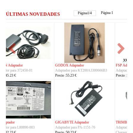
Página 1
Página
2
/
4
ÚLTIMAS NOVEDADES
FSP Adaptador
HUAWEI Adaptador
Adaptador para FSP330-ACAU3
Adaptador para S190126D1D
Precio :164.23 €
Precio :40.23 €
TRIMBLE Adaptador
ASUS Adaptador
Adaptador para
Adaptador para A14-150P1A
Charger_Dual_Battery_Slot
Precio :42.23 €