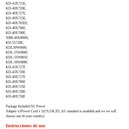
KD-43X725E,
KD-49X720E,
KD-49X727E,
KD-49X725E,
KD-49X705EE,
KD-49X706E,
KD-49X700E,
XBR-49X800H,
KD-55720E,
KDL50W660G
KDL-55W800C
KDL-55W805C
KDL-50W800C
KD-43X727E
KD-43X720E
KD-49X727E
KD-49X700E
KD-49X725E
KD-49X720E
KD-49X750F
Package Included:AC Power
Adapter x1Power Cord x 1(US,UK,EU,AU standard is available,and we we will
choose one fit your country)
Instrucciones de uso