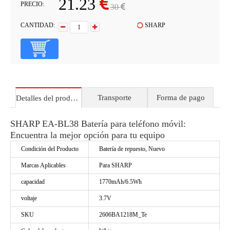
21.23
PRECIO:
30
CANTIDAD:
SHARP
Transporte
Forma de pago
Detalles del producto
SHARP EA-BL38 Batería para teléfono móvil:
Encuentra la mejor opción para tu equipo
Condición del Producto
Batería de repuesto, Nuevo
Marcas Aplicables
Para SHARP
capacidad
1770mAh/6.5Wh
voltaje
3.7V
SKU
2606BA1218M_Te