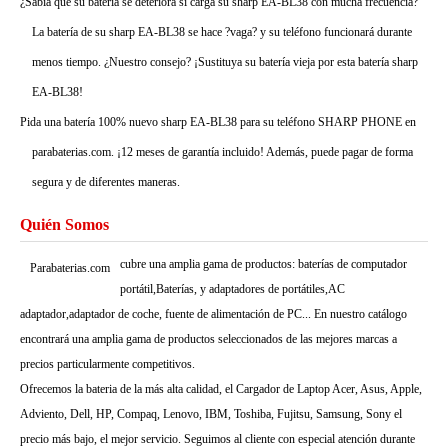
¿Sabía que su batería se deteriora si carga su sharp EA-BL38 con mucha frecuencia?
La batería de su sharp EA-BL38 se hace ?vaga? y su teléfono funcionará durante
menos tiempo. ¿Nuestro consejo? ¡Sustituya su batería vieja por esta batería sharp
EA-BL38!
Pida una batería 100% nuevo sharp EA-BL38 para su teléfono SHARP PHONE en
parabaterias.com. ¡12 meses de garantía incluido! Además, puede pagar de forma
segura y de diferentes maneras.
Quién Somos
cubre una amplia gama de productos: baterías de computador
Parabaterias.com
portátil,Baterías, y adaptadores de portátiles,AC
adaptador,adaptador de coche, fuente de alimentación de PC... En nuestro catálogo
encontrará una amplia gama de productos seleccionados de las mejores marcas a
precios particularmente competitivos.
Ofrecemos la bateria de la más alta calidad, el Cargador de Laptop Acer, Asus, Apple,
Adviento, Dell, HP, Compaq, Lenovo, IBM, Toshiba, Fujitsu, Samsung, Sony el
precio más bajo, el mejor servicio. Seguimos al cliente con especial atención durante