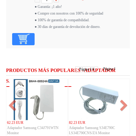
● Garantía: ¡1 año!
● Compre con nosotros con 100% de seguridad
● 100% de garantía de compatibilidad.
● 30 días de garantía de devolución de dinero.
Página 1
Página
1
/
4
PRODUCTOS MÁS POPULARES - ADAPTADOR
SAMSUNG
62.23 EUR
82.23 EUR
Adaptador Samsung C34J791WTN
Adaptador Samsung S34E790C
Monitor
LS34E790CNS/ZA Monitor