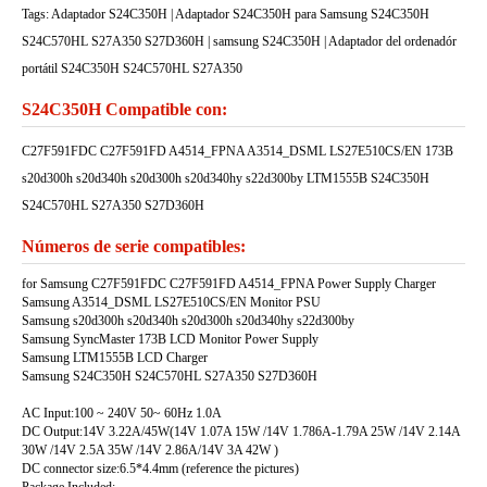
Tags: Adaptador S24C350H | Adaptador S24C350H para Samsung S24C350H
S24C570HL S27A350 S27D360H | samsung S24C350H | Adaptador del ordenadór
portátil S24C350H S24C570HL S27A350
S24C350H Compatible con:
C27F591FDC C27F591FD A4514_FPNA A3514_DSML LS27E510CS/EN 173B
s20d300h s20d340h s20d300h s20d340hy s22d300by LTM1555B S24C350H
S24C570HL S27A350 S27D360H
Números de serie compatibles:
for Samsung C27F591FDC C27F591FD A4514_FPNA Power Supply Charger
Samsung A3514_DSML LS27E510CS/EN Monitor PSU
Samsung s20d300h s20d340h s20d300h s20d340hy s22d300by
Samsung SyncMaster 173B LCD Monitor Power Supply
Samsung LTM1555B LCD Charger
Samsung S24C350H S24C570HL S27A350 S27D360H
AC Input:100 ~ 240V 50~ 60Hz 1.0A
DC Output:14V 3.22A/45W(14V 1.07A 15W /14V 1.786A-1.79A 25W /14V 2.14A
30W /14V 2.5A 35W /14V 2.86A/14V 3A 42W )
DC connector size:6.5*4.4mm (reference the pictures)