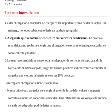
Package Included:
1x AC adapter
Instrucciones de uso
Cuidar el cargador ó adaptador de energía es tan importante como cuidar tu laptop. Sin
embargo, no todos saben como darle un cuidado apropiado.
1.Asegúrate que la batería se encuentre en excelentes condiciones.
La batería al
estar dañada no recibe la energía que el cargador le envía, esto hará que cargador se
sobre-caliente y lo dañe.
2.Lo mas recomendable es desconectar el adaptador de corriente de la pc cuando la
batería este al 100% cargada, luego las buenas practicas indican volver a conectar el
cargador una vez que la batería este en un 20% de carga.
3.Reemplaza el cargador si tiene el cable roto.
4.Nunca utilice otro cargador de energía si no es de la modelo, voltaje y amperaje
correctos aunque los conectores coincidan. Una diferencia en los voltajes de entrada
y salida del adaptador podría dañar tu laptop.