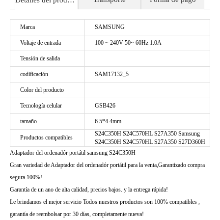
Detalles del producto
Marca
SAMSUNG
Voltaje de entrada
100 ~ 240V 50~ 60Hz 1.0A
Tensión de salida
codificación
SAM17132_5
Color del producto
Tecnología celular
GSB426
tamaño
6.5*4.4mm
S24C350H S24C570HL S27A350 Samsung
Productos compatibles
S24C350H S24C570HL S27A350 S27D360H
Adaptador del ordenadór portátil samsung S24C350H
Gran variedad de Adaptador del ordenadór portátil para la venta,Garantizado compra
segura 100%!
Garantía de un ano de alta calidad, precios bajos. y la entrega rápida!
Le brindamos el mejor servicio Todos nuestros productos son 100% compatibles ,
garantía de reembolsar por 30 días, completamente nueva!