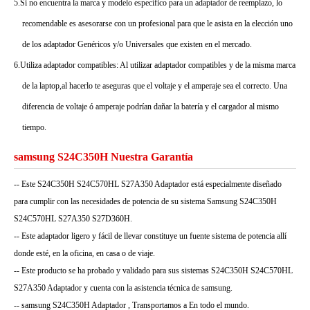
5.Si no encuentra la marca y modelo específico para un adaptador de reemplazo, lo
recomendable es asesorarse con un profesional para que le asista en la elección uno
de los adaptador Genéricos y/o Universales que existen en el mercado.
6.Utiliza adaptador compatibles: Al utilizar adaptador compatibles y de la misma marca
de la laptop,al hacerlo te aseguras que el voltaje y el amperaje sea el correcto. Una
diferencia de voltaje ó amperaje podrían dañar la batería y el cargador al mismo
tiempo.
samsung S24C350H Nuestra Garantía
-- Este S24C350H S24C570HL S27A350 Adaptador está especialmente diseñado
para cumplir con las necesidades de potencia de su sistema Samsung S24C350H
S24C570HL S27A350 S27D360H.
-- Este adaptador ligero y fácil de llevar constituye un fuente sistema de potencia allí
donde esté, en la oficina, en casa o de viaje.
-- Este producto se ha probado y validado para sus sistemas S24C350H S24C570HL
S27A350 Adaptador y cuenta con la asistencia técnica de samsung.
-- samsung S24C350H Adaptador , Transportamos a En todo el mundo.