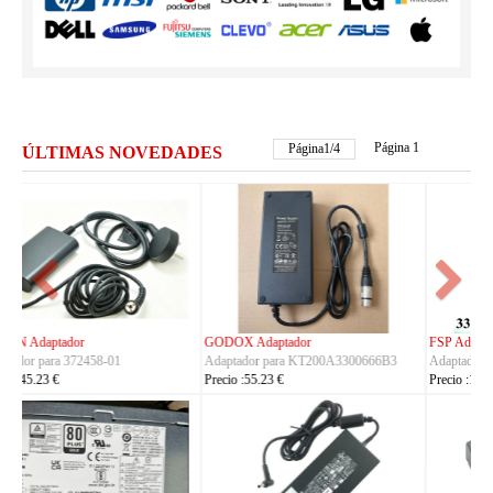
Página 1
Página
2
/
4
ÚLTIMAS NOVEDADES
FSP Adaptador
HUAWEI Adaptador
Adaptador para FSP330-ACAU3
Adaptador para S190126D1D
Precio :164.23 €
Precio :40.23 €