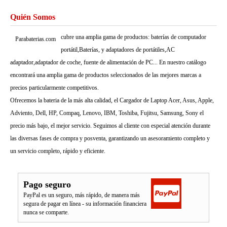
Quién Somos
cubre una amplia gama de productos: baterías de computador
Parabaterias.com
portátil,Baterías, y adaptadores de portátiles,AC
adaptador,adaptador de coche, fuente de alimentación de PC... En nuestro catálogo
encontrará una amplia gama de productos seleccionados de las mejores marcas a
precios particularmente competitivos.
Ofrecemos la bateria de la más alta calidad, el Cargador de Laptop Acer, Asus, Apple,
Adviento, Dell, HP, Compaq, Lenovo, IBM, Toshiba, Fujitsu, Samsung, Sony el
precio más bajo, el mejor servicio. Seguimos al cliente con especial atención durante
las diversas fases de compra y posventa, garantizando un asesoramiento completo y
un servicio completo, rápido y eficiente.
Pago seguro
PayPal es un seguro, más rápido, de manera más
segura de pagar en línea - su información financiera
nunca se comparte.