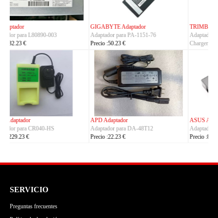
TRIMBLE Adaptador
ASUS Adaptador
Adaptador para
Adaptador para A14-150P1A
Charger_Dual_Battery_Slot
Precio :42.23 €
Precio :149.23 €
ASUS Adaptador
OLYMPUS Adaptador
Adaptador para ADP-380AB_B
Adaptador para CH4000
Precio :86.23 €
Precio :100.23 €
SERVICIO
Preguntas frecuentes