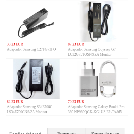
33.23 EUR
87.23 EUR
Adaptador Samsung C27FG73FQ
Adaptador Samsung Odyssey G7
LC32G75TQSNXZA Monitor
82.23 EUR
70.23 EUR
Adaptador Samsung S34E790C
Adaptador Samsung Galaxy Book4 Pro
LS34E790CNS/ZA Monitor
360 NP960QGK-KG1US EP-TA865
Transporte
Forma de pago