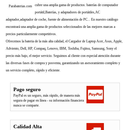
cubre una amplia gama de productos: baterías de computador
Parabaterias.com
portátil,Baterías, y adaptadores de portátiles,AC
adaptador,adaptador de coche, fuente de alimentación de PC... En nuestro catálogo
encontrará una amplia gama de productos seleccionados de las mejores marcas a
precios particularmente competitivos.
Ofrecemos la bateria de la más alta calidad, el Cargador de Laptop Acer, Asus, Apple,
Adviento, Dell, HP, Compaq, Lenovo, IBM, Toshiba, Fujitsu, Samsung, Sony el
precio más bajo, el mejor servicio. Seguimos al cliente con especial atención durante
las diversas fases de compra y posventa, garantizando un asesoramiento completo y
un servicio completo, rápido y eficiente.
Pago seguro
PayPal es un seguro, más rápido, de manera más
segura de pagar en línea - su información financiera
nunca se comparte.
Calidad Alta