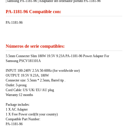
| samsung PA-1181-96 | Adaptador del ordenadór portátil PA-1181-96
PA-1181-96 Compatible con:
PA-1181-96
Números de serie compatibles:
5.5mm Connecter Slim 180W 19.5V 9.23A PA-1181-96 Power Adapter For
Samsung PSCV181101A
INPUT: 100-240V 2.5A 50-60Hz (for worldwide use)
OUTPUT: 19.5V 9.23A, 180W
Connecter size: 5.5mm * 2.5mm, Barrel tip .
Outlet: 3-prong
Cord Cable: US/ UK/ EU/ AU plug
Warranty:12 months
Package includes:
1 X AC Adapter
1 X Free Power cord(fit your country)
Compatible Part Number:
PA-1181-96