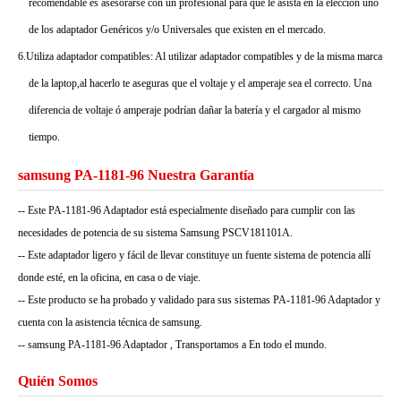
recomendable es asesorarse con un profesional para que le asista en la elección uno
de los adaptador Genéricos y/o Universales que existen en el mercado.
6.Utiliza adaptador compatibles: Al utilizar adaptador compatibles y de la misma marca
de la laptop,al hacerlo te aseguras que el voltaje y el amperaje sea el correcto. Una
diferencia de voltaje ó amperaje podrían dañar la batería y el cargador al mismo
tiempo.
samsung PA-1181-96 Nuestra Garantía
-- Este PA-1181-96 Adaptador está especialmente diseñado para cumplir con las
necesidades de potencia de su sistema Samsung PSCV181101A.
-- Este adaptador ligero y fácil de llevar constituye un fuente sistema de potencia allí
donde esté, en la oficina, en casa o de viaje.
-- Este producto se ha probado y validado para sus sistemas PA-1181-96 Adaptador y
cuenta con la asistencia técnica de samsung.
-- samsung PA-1181-96 Adaptador , Transportamos a En todo el mundo.
Quién Somos