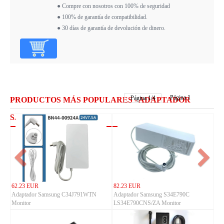
● Compre con nosotros con 100% de seguridad
● 100% de garantía de compatibilidad.
● 30 días de garantía de devolución de dinero.
Página 1
Página
1
/
4
PRODUCTOS MÁS POPULARES - ADAPTADOR
SAMSUNG
62.23 EUR
82.23 EUR
Adaptador Samsung C34J791WTN
Adaptador Samsung S34E790C
Monitor
LS34E790CNS/ZA Monitor