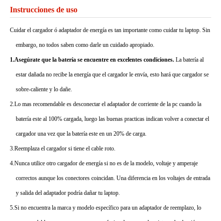
Instrucciones de uso
Cuidar el cargador ó adaptador de energía es tan importante como cuidar tu laptop. Sin
embargo, no todos saben como darle un cuidado apropiado.
1.Asegúrate que la batería se encuentre en excelentes condiciones.
La batería al
estar dañada no recibe la energía que el cargador le envía, esto hará que cargador se
sobre-caliente y lo dañe.
2.Lo mas recomendable es desconectar el adaptador de corriente de la pc cuando la
batería este al 100% cargada, luego las buenas practicas indican volver a conectar el
cargador una vez que la batería este en un 20% de carga.
3.Reemplaza el cargador si tiene el cable roto.
4.Nunca utilice otro cargador de energía si no es de la modelo, voltaje y amperaje
correctos aunque los conectores coincidan. Una diferencia en los voltajes de entrada
y salida del adaptador podría dañar tu laptop.
5.Si no encuentra la marca y modelo específico para un adaptador de reemplazo, lo