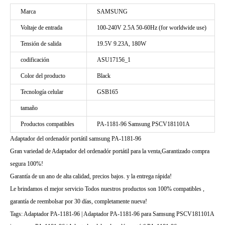
Marca
SAMSUNG
Voltaje de entrada
100-240V 2.5A 50-60Hz (for worldwide use)
Tensión de salida
19.5V 9.23A, 180W
codificación
ASU17156_1
Color del producto
Black
Tecnología celular
GSB165
tamaño
Productos compatibles
PA-1181-96 Samsung PSCV181101A
Adaptador del ordenadór portátil samsung PA-1181-96
Gran variedad de Adaptador del ordenadór portátil para la venta,Garantizado compra
segura 100%!
Garantía de un ano de alta calidad, precios bajos. y la entrega rápida!
Le brindamos el mejor servicio Todos nuestros productos son 100% compatibles ,
garantía de reembolsar por 30 días, completamente nueva!
Tags: Adaptador PA-1181-96 | Adaptador PA-1181-96 para Samsung PSCV181101A