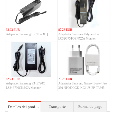
33.23 EUR
87.23 EUR
Adaptador Samsung C27FG73FQ
Adaptador Samsung Odyssey G7
LC32G75TQSNXZA Monitor
82.23 EUR
70.23 EUR
Adaptador Samsung S34E790C
Adaptador Samsung Galaxy Book4 Pro
LS34E790CNS/ZA Monitor
360 NP960QGK-KG1US EP-TA865
Transporte
Forma de pago
Detalles del producto