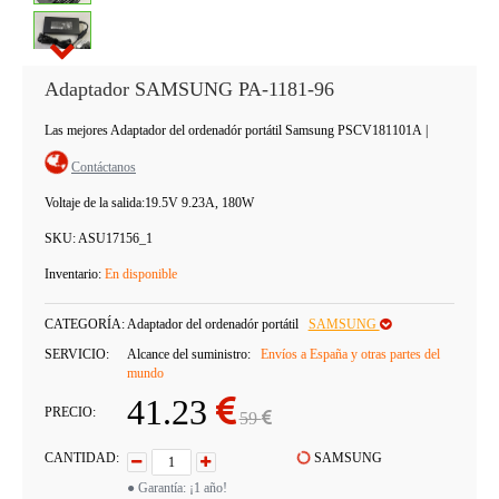
Adaptador SAMSUNG PA-1181-96
Las mejores Adaptador del ordenadór portátil Samsung PSCV181101A
|
Contáctanos
Voltaje de la salida:
19.5V 9.23A, 180W
SKU:
ASU17156_1
Inventario:
En disponible
CATEGORÍA:
Adaptador del ordenadór portátil
SAMSUNG
SERVICIO:
Alcance del suministro:
Envíos a España y otras partes del
mundo
41.23
PRECIO:
59
CANTIDAD:
SAMSUNG
● Garantía: ¡1 año!