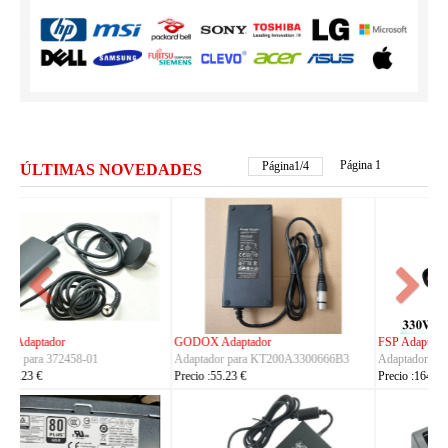
Página 1
Página
2
/
4
ÚLTIMAS NOVEDADES
FSP Adaptador
HUAWEI Adaptador
Adaptador para FSP330-ACAU3
Adaptador para S190126D1D
Precio :164.23 €
Precio :40.23 €