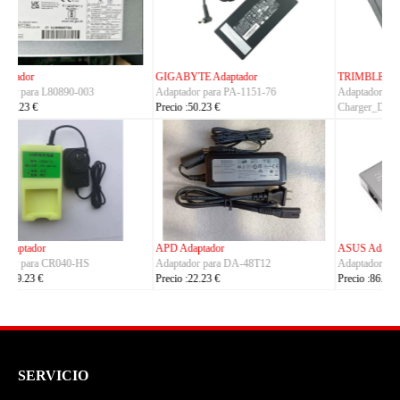
TRIMBLE Adaptador
ASUS Adaptador
Adaptador para
Adaptador para A14-150P1A
Charger_Dual_Battery_Slot
Precio :42.23 €
Precio :149.23 €
ASUS Adaptador
OLYMPUS Adaptador
Adaptador para ADP-380AB_B
Adaptador para CH4000
Precio :86.23 €
Precio :100.23 €
SERVICIO