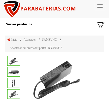
Toggle
navigat
Nuevos productos
Inicio
/
Adaptador
/
SAMSUNG
/
Adaptador del ordenadór portátil BN-00888A