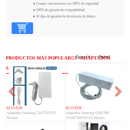
● Compre con nosotros con 100% de seguridad
● 100% de garantía de compatibilidad.
● 30 días de garantía de devolución de dinero.
Página 1
Página
1
/
4
PRODUCTOS MÁS POPULARES - ADAPTADOR
SAMSUNG
62.23 EUR
82.23 EUR
Adaptador Samsung C34J791WTN
Adaptador Samsung S34E790C
Monitor
LS34E790CNS/ZA Monitor