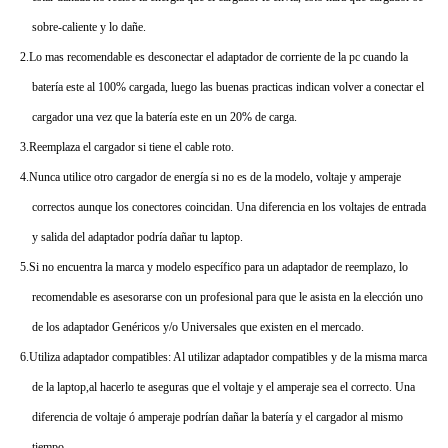
sobre-caliente y lo dañe.
2.Lo mas recomendable es desconectar el adaptador de corriente de la pc cuando la
batería este al 100% cargada, luego las buenas practicas indican volver a conectar el
cargador una vez que la batería este en un 20% de carga.
3.Reemplaza el cargador si tiene el cable roto.
4.Nunca utilice otro cargador de energía si no es de la modelo, voltaje y amperaje
correctos aunque los conectores coincidan. Una diferencia en los voltajes de entrada
y salida del adaptador podría dañar tu laptop.
5.Si no encuentra la marca y modelo específico para un adaptador de reemplazo, lo
recomendable es asesorarse con un profesional para que le asista en la elección uno
de los adaptador Genéricos y/o Universales que existen en el mercado.
6.Utiliza adaptador compatibles: Al utilizar adaptador compatibles y de la misma marca
de la laptop,al hacerlo te aseguras que el voltaje y el amperaje sea el correcto. Una
diferencia de voltaje ó amperaje podrían dañar la batería y el cargador al mismo
tiempo.