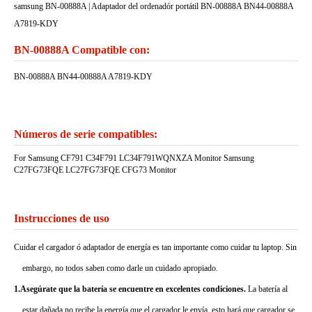
samsung BN-00888A | Adaptador del ordenadór portátil BN-00888A BN44-00888A
A7819-KDY
BN-00888A Compatible con:
BN-00888A BN44-00888A A7819-KDY
Números de serie compatibles:
For Samsung CF791 C34F791 LC34F791WQNXZA Monitor Samsung
C27FG73FQE LC27FG73FQE CFG73 Monitor
Instrucciones de uso
Cuidar el cargador ó adaptador de energía es tan importante como cuidar tu laptop. Sin
embargo, no todos saben como darle un cuidado apropiado.
1.Asegúrate que la batería se encuentre en excelentes condiciones.
La batería al
estar dañada no recibe la energía que el cargador le envía, esto hará que cargador se