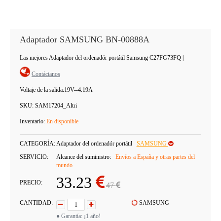
Adaptador SAMSUNG BN-00888A
Las mejores Adaptador del ordenadór portátil Samsung C27FG73FQ
|
Contáctanos
Voltaje de la salida:
19V--4.19A
SKU:
SAM17204_Altri
Inventario:
En disponible
CATEGORÍA:
Adaptador del ordenadór portátil
SAMSUNG
SERVICIO:
Alcance del suministro:
Envíos a España y otras partes del
mundo
33.23
PRECIO:
47
CANTIDAD:
SAMSUNG
● Garantía: ¡1 año!