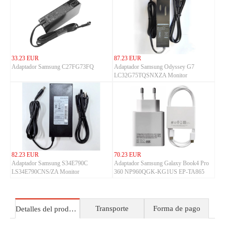
33.23 EUR
87.23 EUR
Adaptador Samsung C27FG73FQ
Adaptador Samsung Odyssey G7
LC32G75TQSNXZA Monitor
82.23 EUR
70.23 EUR
Adaptador Samsung S34E790C
Adaptador Samsung Galaxy Book4 Pro
LS34E790CNS/ZA Monitor
360 NP960QGK-KG1US EP-TA865
Transporte
Forma de pago
Detalles del producto