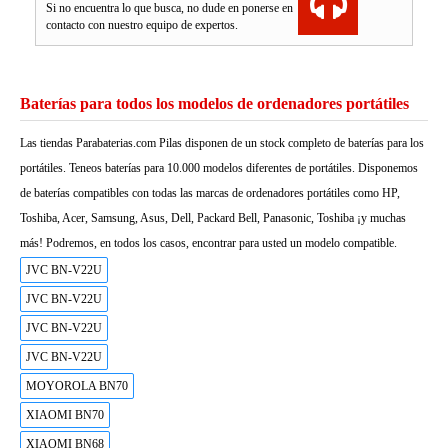
Si no encuentra lo que busca, no dude en ponerse en
contacto con nuestro equipo de expertos.
Baterías para todos los modelos de ordenadores portátiles
Las tiendas Parabaterias.com Pilas disponen de un stock completo de baterías para los
portátiles. Teneos baterías para 10.000 modelos diferentes de portátiles. Disponemos
de baterías compatibles con todas las marcas de ordenadores portátiles como HP,
Toshiba, Acer, Samsung, Asus, Dell, Packard Bell, Panasonic, Toshiba ¡y muchas
más! Podremos, en todos los casos, encontrar para usted un modelo compatible.
JVC BN-V22U
JVC BN-V22U
JVC BN-V22U
JVC BN-V22U
MOYOROLA BN70
XIAOMI BN70
XIAOMI BN68