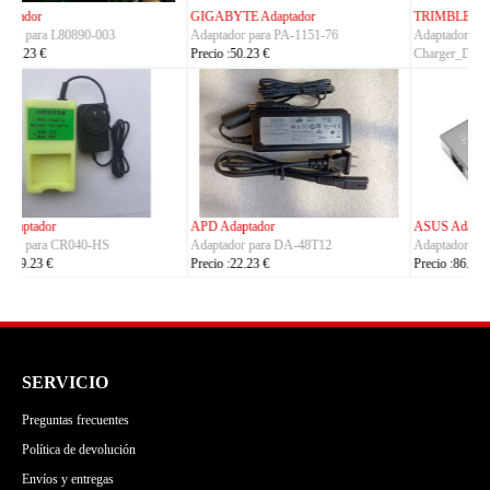
TRIMBLE Adaptador
ASUS Adaptador
Adaptador para
Adaptador para A14-150P1A
Charger_Dual_Battery_Slot
Precio :42.23 €
Precio :149.23 €
ASUS Adaptador
OLYMPUS Adaptador
Adaptador para ADP-380AB_B
Adaptador para CH4000
Precio :86.23 €
Precio :100.23 €
SERVICIO
Preguntas frecuentes
Política de devolución
Envíos y entregas