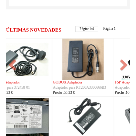
Página 1
Página
2
/
4
ÚLTIMAS NOVEDADES
FSP Adaptador
HUAWEI Adaptador
Adaptador para FSP330-ACAU3
Adaptador para S190126D1D
Precio :164.23 €
Precio :40.23 €