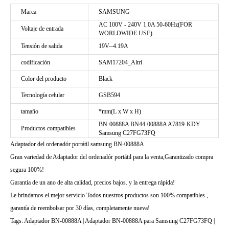
Marca
SAMSUNG
AC 100V - 240V 1.0A 50-60Hz(FOR
Voltaje de entrada
WORLDWIDE USE)
Tensión de salida
19V--4.19A
codificación
SAM17204_Altri
Color del producto
Black
Tecnología celular
GSB594
tamaño
*mm(L x W x H)
BN-00888A BN44-00888A A7819-KDY
Productos compatibles
Samsung C27FG73FQ
Adaptador del ordenadór portátil samsung BN-00888A
Gran variedad de Adaptador del ordenadór portátil para la venta,Garantizado compra
segura 100%!
Garantía de un ano de alta calidad, precios bajos. y la entrega rápida!
Le brindamos el mejor servicio Todos nuestros productos son 100% compatibles ,
garantía de reembolsar por 30 días, completamente nueva!
Tags: Adaptador BN-00888A | Adaptador BN-00888A para Samsung C27FG73FQ |