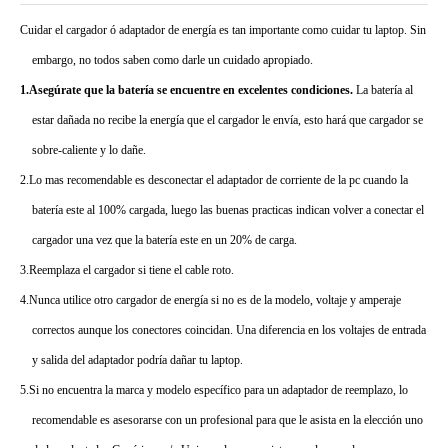
Cuidar el cargador ó adaptador de energía es tan importante como cuidar tu laptop. Sin
embargo, no todos saben como darle un cuidado apropiado.
1.Asegúrate que la batería se encuentre en excelentes condiciones.
La batería al
estar dañada no recibe la energía que el cargador le envía, esto hará que cargador se
sobre-caliente y lo dañe.
2.Lo mas recomendable es desconectar el adaptador de corriente de la pc cuando la
batería este al 100% cargada, luego las buenas practicas indican volver a conectar el
cargador una vez que la batería este en un 20% de carga.
3.Reemplaza el cargador si tiene el cable roto.
4.Nunca utilice otro cargador de energía si no es de la modelo, voltaje y amperaje
correctos aunque los conectores coincidan. Una diferencia en los voltajes de entrada
y salida del adaptador podría dañar tu laptop.
5.Si no encuentra la marca y modelo específico para un adaptador de reemplazo, lo
recomendable es asesorarse con un profesional para que le asista en la elección uno