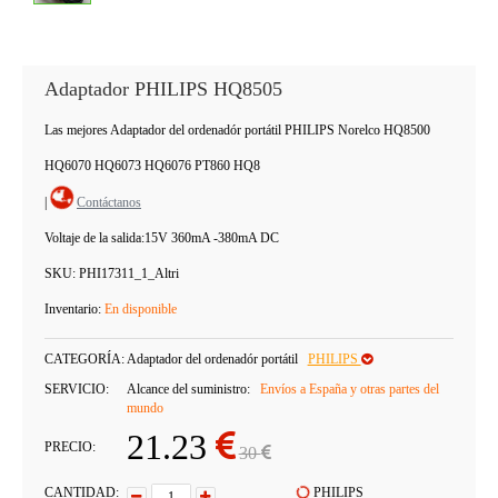
Adaptador PHILIPS HQ8505
Las mejores Adaptador del ordenadór portátil PHILIPS Norelco HQ8500
HQ6070 HQ6073 HQ6076 PT860 HQ8
|
Contáctanos
Voltaje de la salida:
15V 360mA -380mA DC
SKU:
PHI17311_1_Altri
Inventario:
En disponible
CATEGORÍA:
Adaptador del ordenadór portátil
PHILIPS
SERVICIO:
Alcance del suministro:
Envíos a España y otras partes del
mundo
21.23
PRECIO:
30
CANTIDAD:
PHILIPS