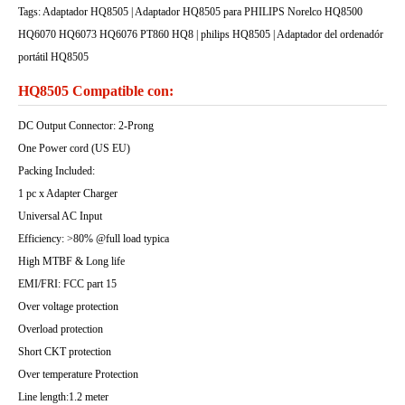
Tags: Adaptador HQ8505 | Adaptador HQ8505 para PHILIPS Norelco HQ8500
HQ6070 HQ6073 HQ6076 PT860 HQ8 | philips HQ8505 | Adaptador del ordenadór
portátil HQ8505
HQ8505 Compatible con:
DC Output Connector: 2-Prong
One Power cord (US EU)
Packing Included:
1 pc x Adapter Charger
Universal AC Input
Efficiency: >80% @full load typica
High MTBF & Long life
EMI/FRI: FCC part 15
Over voltage protection
Overload protection
Short CKT protection
Over temperature Protection
Line length:1.2 meter