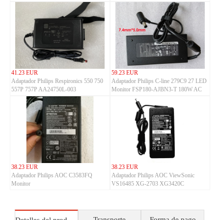
41.23 EUR
59.23 EUR
Adaptador Philips Respironics 550 750
Adaptador Philips C-line 279C9 27 LED
557P 757P AA24750L-003
Monitor FSP180-AJBN3-T 180W AC
Adapter
38.23 EUR
38.23 EUR
Adaptador Philips AOC C3583FQ
Adaptador Philips AOC ViewSonic
Monitor
VS16485 XG-2703 XG3420C
ADPC2090 Monitor
Transporte
Forma de pago