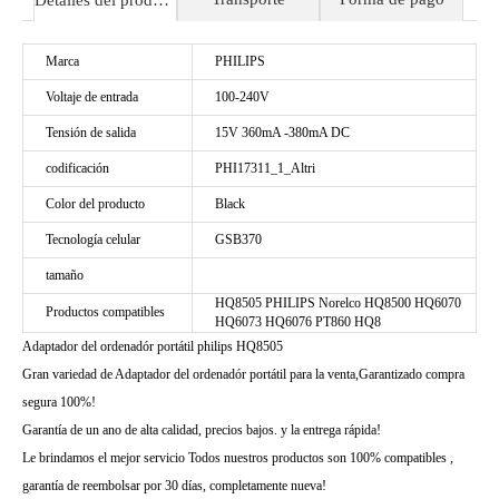
Detalles del producto
Marca
PHILIPS
Voltaje de entrada
100-240V
Tensión de salida
15V 360mA -380mA DC
codificación
PHI17311_1_Altri
Color del producto
Black
Tecnología celular
GSB370
tamaño
HQ8505 PHILIPS Norelco HQ8500 HQ6070
Productos compatibles
HQ6073 HQ6076 PT860 HQ8
Adaptador del ordenadór portátil philips HQ8505
Gran variedad de Adaptador del ordenadór portátil para la venta,Garantizado compra
segura 100%!
Garantía de un ano de alta calidad, precios bajos. y la entrega rápida!
Le brindamos el mejor servicio Todos nuestros productos son 100% compatibles ,
garantía de reembolsar por 30 días, completamente nueva!