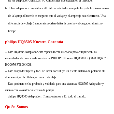
de los adaptador Genéricos y/o Universales que existen en el mercado.
6.Utiliza adaptador compatibles: Al utilizar adaptador compatibles y de la misma marca
de la laptop,al hacerlo te aseguras que el voltaje y el amperaje sea el correcto. Una
diferencia de voltaje ó amperaje podrían dañar la batería y el cargador al mismo
tiempo.
philips HQ8505 Nuestra Garantía
-- Este HQ8505 Adaptador está especialmente diseñado para cumplir con las
necesidades de potencia de su sistema PHILIPS Norelco HQ8500 HQ6070 HQ6073
HQ6076 PT860 HQ8.
-- Este adaptador ligero y fácil de llevar constituye un fuente sistema de potencia allí
donde esté, en la oficina, en casa o de viaje.
-- Este producto se ha probado y validado para sus sistemas HQ8505 Adaptador y
cuenta con la asistencia técnica de philips.
-- philips HQ8505 Adaptador , Transportamos a En todo el mundo.
Quién Somos