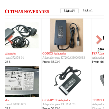
Página 1
Página
2
/
4
ÚLTIMAS NOVEDADES
FSP Adaptador
HUAWEI Adaptador
Adaptador para FSP330-ACAU3
Adaptador para S190126D1D
Precio :164.23 €
Precio :40.23 €
TRIMBLE Adaptador
ASUS Adaptador
Adaptador para
Adaptador para A14-150P1A
Charger_Dual_Battery_Slot
Precio :42.23 €