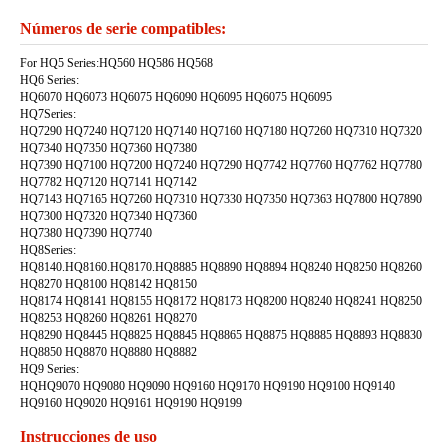
Números de serie compatibles:
For HQ5 Series:HQ560 HQ586 HQ568
HQ6 Series:
HQ6070 HQ6073 HQ6075 HQ6090 HQ6095 HQ6075 HQ6095
HQ7Series:
HQ7290 HQ7240 HQ7120 HQ7140 HQ7160 HQ7180 HQ7260 HQ7310 HQ7320
HQ7340 HQ7350 HQ7360 HQ7380
HQ7390 HQ7100 HQ7200 HQ7240 HQ7290 HQ7742 HQ7760 HQ7762 HQ7780
HQ7782 HQ7120 HQ7141 HQ7142
HQ7143 HQ7165 HQ7260 HQ7310 HQ7330 HQ7350 HQ7363 HQ7800 HQ7890
HQ7300 HQ7320 HQ7340 HQ7360
HQ7380 HQ7390 HQ7740
HQ8Series:
HQ8140.HQ8160.HQ8170.HQ8885 HQ8890 HQ8894 HQ8240 HQ8250 HQ8260
HQ8270 HQ8100 HQ8142 HQ8150
HQ8174 HQ8141 HQ8155 HQ8172 HQ8173 HQ8200 HQ8240 HQ8241 HQ8250
HQ8253 HQ8260 HQ8261 HQ8270
HQ8290 HQ8445 HQ8825 HQ8845 HQ8865 HQ8875 HQ8885 HQ8893 HQ8830
HQ8850 HQ8870 HQ8880 HQ8882
HQ9 Series:
HQHQ9070 HQ9080 HQ9090 HQ9160 HQ9170 HQ9190 HQ9100 HQ9140
HQ9160 HQ9020 HQ9161 HQ9190 HQ9199
Instrucciones de uso