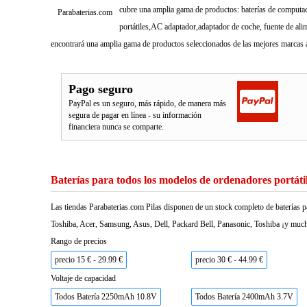
cubre una amplia gama de productos: baterías de computado
Parabaterias.com
portátiles,AC adaptador,adaptador de coche, fuente de ali
encontrará una amplia gama de productos seleccionados de las mejores marcas a
Pago seguro
PayPal es un seguro, más rápido, de manera más
segura de pagar en línea - su información
financiera nunca se comparte.
Baterías para todos los modelos de ordenadores portáti
Las tiendas Parabaterias.com Pilas disponen de un stock completo de baterías p
Toshiba, Acer, Samsung, Asus, Dell, Packard Bell, Panasonic, Toshiba ¡y much
Rango de precios
precio 15 € - 29.99 €
precio 30 € - 44.99 €
Voltaje de capacidad
Todos Batería 2250mAh 10.8V
Todos Batería 2400mAh 3.7V