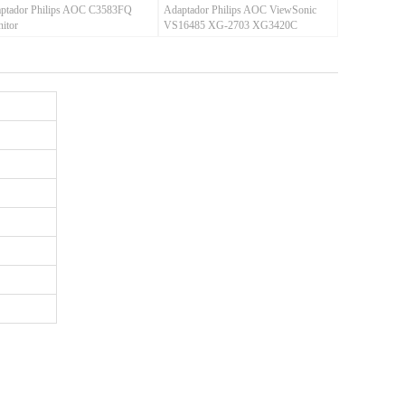
ptador Philips AOC C3583FQ
Adaptador Philips AOC ViewSonic
itor
VS16485 XG-2703 XG3420C
ADPC2090 Monitor