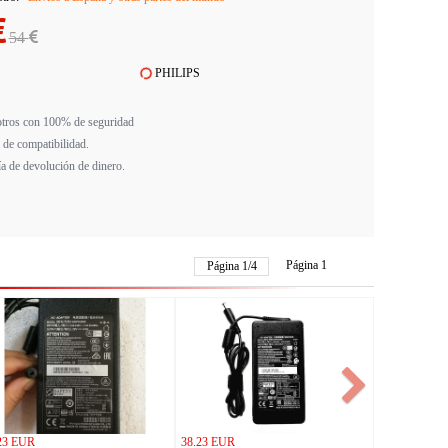
54
PHILIPS
tros con 100% de seguridad
 de compatibilidad.
ía de devolución de dinero.
Página 1
Página
1
/
4
23 EUR
38.23 EUR