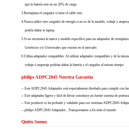
que la batería este en un 20% de carga.
3.Reemplaza el cargador si tiene el cable roto.
4.Nunca utilice otro cargador de energía si no es de la modelo, voltaje y ampera
podría dañar tu laptop.
5.Si no encuentra la marca y modelo específico para un adaptador de reemplazo,
Genéricos y/o Universales que existen en el mercado.
6.Utiliza adaptador compatibles: Al utilizar adaptador compatibles y de la misma 
voltaje ó amperaje podrían dañar la batería y el cargador al mismo tiempo.
philips ADPC2045 Nuestra Garantía
-- Este ADPC2045 Adaptador está especialmente diseñado para cumplir con la
-- Este adaptador ligero y fácil de llevar constituye un fuente sistema de potencia 
-- Este producto se ha probado y validado para sus sistemas ADPC2045 Adaptado
-- philips ADPC2045 Adaptador , Transportamos a En todo el mundo.
Quién Somos