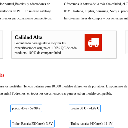
r portátil,Baterías, y adaptadores de
Ofrecemos la bateria de la más alta calidad, e
mentación de PC... En nuestro catálogo
IBM, Toshiba, Fujitsu, Samsung, Sony el precio 
 precios particularmente competitivos.
las diversas fases de compra y posventa, garant
Calidad Alta
Garantizado para igualar o mejorar las
especificaciones originales. 100% QC de cada
producto. 100% de compatibilidad.
les
ara los portátiles. Teneos baterías para 10.000 modelos diferentes de portátiles. Disponemos d
as más! Podremos, en todos los casos, encontrar para usted un modelo compatible.
precio 45 € - 59.99 €
precio 60 € - 74.99 €
Todos Batería 2500mAh 3.8V
Todos bateria 4400mAh 11.1V