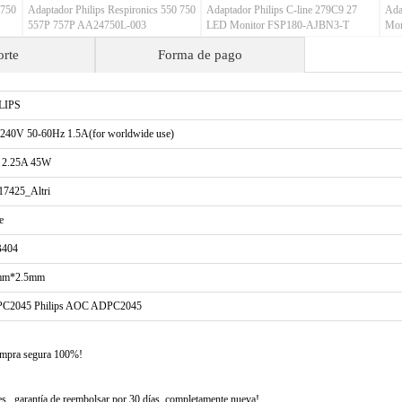
 750
Adaptador Philips Respironics 550 750
Adaptador Philips C-line 279C9 27
Ada
557P 757P AA24750L-003
LED Monitor FSP180-AJBN3-T
Mon
180W AC Adapter
orte
Forma de pago
LIPS
240V 50-60Hz 1.5A(for worldwide use)
 2.25A 45W
17425_Altri
e
404
mm*2.5mm
C2045 Philips AOC ADPC2045
compra segura 100%!
 , garantía de reembolsar por 30 días, completamente nueva!