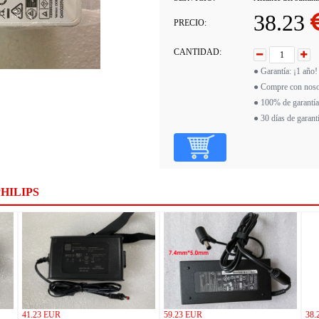
38.23
PRECIO:
CANTIDAD:
● Garantía: ¡1 año!
● Compre con noso
● 100% de garantía
● 30 días de garant
HILIPS
41.23 EUR
59.23 EUR
38.