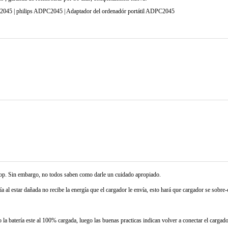
45 | philips ADPC2045 | Adaptador del ordenadór portátil ADPC2045
ptop. Sin embargo, no todos saben como darle un cuidado apropiado.
ía al estar dañada no recibe la energía que el cargador le envía, esto hará que cargador se sobre-c
la batería este al 100% cargada, luego las buenas practicas indican volver a conectar el cargad