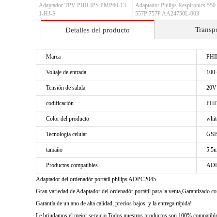
Adaptador TPV PHILIPS PMP60-13-
Adaptador Philips Respironics 550
1-HJ-S
557P 757P AA24750L-003
Transp
Detalles del producto
Marca
PHI
Voltaje de entrada
100-
Tensión de salida
20V
codificación
PHI
Color del producto
whit
Tecnología celular
GSB
tamaño
5.5
Productos compatibles
ADP
Adaptador del ordenadór portátil philips ADPC2045
Gran variedad de Adaptador del ordenadór portátil para la venta,Garantizado 
Garantía de un ano de alta calidad, precios bajos. y la entrega rápida!
Le brindamos el mejor servicio Todos nuestros productos son 100% compatibles