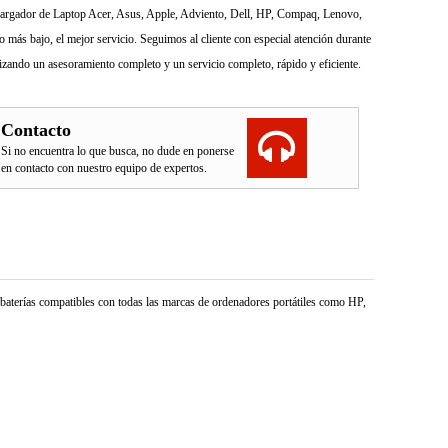
l Cargador de Laptop Acer, Asus, Apple, Adviento, Dell, HP, Compaq, Lenovo,
más bajo, el mejor servicio. Seguimos al cliente con especial atención durante
izando un asesoramiento completo y un servicio completo, rápido y eficiente.
Contacto
Si no encuentra lo que busca, no dude en ponerse
en contacto con nuestro equipo de expertos.
e baterías compatibles con todas las marcas de ordenadores portátiles como HP,