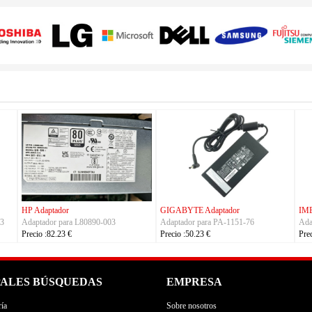
HUAWEI Adaptador
TRIMBLE Adaptador
ACAU3
Adaptador para S190126D1D
Adaptador para
Precio :40.23 €
Charger_Dual_Battery_Slot
Precio :149.23 €
PALES BÚSQUEDAS
EMPRESA
ía
Sobre nosotros