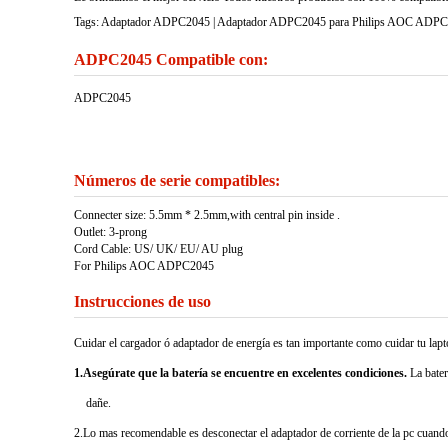
Tags: Adaptador ADPC2045 | Adaptador ADPC2045 para Philips AOC ADPC20
ADPC2045 Compatible con:
ADPC2045
Números de serie compatibles:
Connecter size: 5.5mm * 2.5mm,with central pin inside .
Outlet: 3-prong
Cord Cable: US/ UK/ EU/ AU plug
For Philips AOC ADPC2045
Instrucciones de uso
Cuidar el cargador ó adaptador de energía es tan importante como cuidar tu la
1.Asegúrate que la batería se encuentre en excelentes condiciones.
La bater
dañe.
2.Lo mas recomendable es desconectar el adaptador de corriente de la pc cuando 