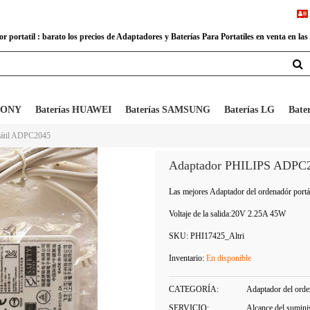
 portatil : barato los precios de Adaptadores y Baterías Para Portatiles en venta en las
 SONY
Baterías HUAWEI
Baterías SAMSUNG
Baterías LG
Bate
rtátil ADPC2045
Adaptador PHILIPS ADPC
Las mejores Adaptador del ordenadór por
Voltaje de la salida:
20V 2.25A 45W
SKU:
PHI17425_Altri
Inventario:
En disponible
CATEGORÍA:
Adaptador del orden
SERVICIO:
Alcance del sumini