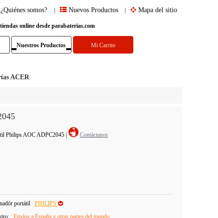
¿Quiénes somos?
Nuevos Productos
Mapa del sitio
|
|
 tiendas online desde parabaterias.com
Nuestros Productos
Mi Carrito
rías ACER
2045
tátil Philips AOC ADPC2045
|
Contáctanos
adór portátil
PHILIPS
stro:
Envíos a España y otras partes del mundo