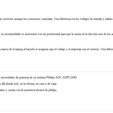
je correctos aunque los conectores coincidan. Una diferencia en los voltajes de entrada y salida
 lo recomendable es asesorarse con un profesional para que le asista en la elección uno de los 
marca de la laptop,al hacerlo te aseguras que el voltaje y el amperaje sea el correcto. Una difer
s necesidades de potencia de su sistema Philips AOC ADPC2045 .
allí donde esté, en la oficina, en casa o de viaje.
r y cuenta con la asistencia técnica de philips.