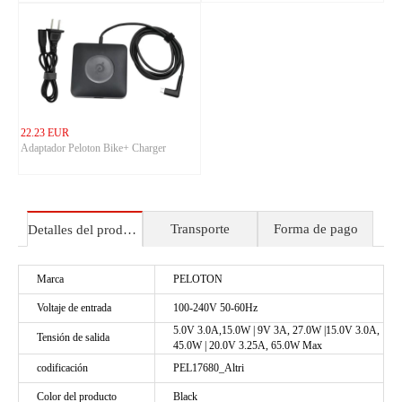
Adapter
22.23 EUR
Adaptador Peloton Bike+ Charger
Transporte
Forma de pago
Detalles del producto
Marca
PELOTON
Voltaje de entrada
100-240V 50-60Hz
5.0V 3.0A,15.0W | 9V 3A, 27.0W |15.0V 3.0A,
Tensión de salida
45.0W | 20.0V 3.25A, 65.0W Max
codificación
PEL17680_Altri
Color del producto
Black