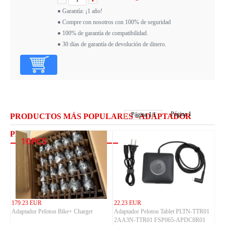
● Garantía: ¡1 año!
● Compre con nosotros con 100% de seguridad
● 100% de garantía de compatibilidad.
● 30 días de garantía de devolución de dinero.
Página 1
Página
1
/
1
PRODUCTOS MÁS POPULARES - ADAPTADOR
PELOTON
179.23 EUR
22.23 EUR
Adaptador Peloton Bike+ Charger
Adaptador Peloton Tablet PLTN-TTR01
2AA3N-TTR01 FSP065-APDC8R01