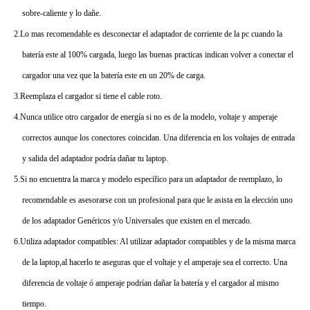
sobre-caliente y lo dañe.
2.Lo mas recomendable es desconectar el adaptador de corriente de la pc cuando la
batería este al 100% cargada, luego las buenas practicas indican volver a conectar el
cargador una vez que la batería este en un 20% de carga.
3.Reemplaza el cargador si tiene el cable roto.
4.Nunca utilice otro cargador de energía si no es de la modelo, voltaje y amperaje
correctos aunque los conectores coincidan. Una diferencia en los voltajes de entrada
y salida del adaptador podría dañar tu laptop.
5.Si no encuentra la marca y modelo específico para un adaptador de reemplazo, lo
recomendable es asesorarse con un profesional para que le asista en la elección uno
de los adaptador Genéricos y/o Universales que existen en el mercado.
6.Utiliza adaptador compatibles: Al utilizar adaptador compatibles y de la misma marca
de la laptop,al hacerlo te aseguras que el voltaje y el amperaje sea el correcto. Una
diferencia de voltaje ó amperaje podrían dañar la batería y el cargador al mismo
tiempo.