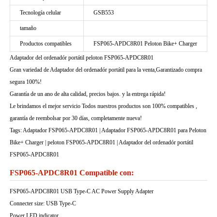
Tecnología celular
GSB553
tamaño
Productos compatibles
FSP065-APDC8R01 Peloton Bike+ Charger
Adaptador del ordenadór portátil peloton FSP065-APDC8R01
Gran variedad de Adaptador del ordenadór portátil para la venta,Garantizado compra
segura 100%!
Garantía de un ano de alta calidad, precios bajos. y la entrega rápida!
Le brindamos el mejor servicio Todos nuestros productos son 100% compatibles ,
garantía de reembolsar por 30 días, completamente nueva!
Tags: Adaptador FSP065-APDC8R01 | Adaptador FSP065-APDC8R01 para Peloton
Bike+ Charger | peloton FSP065-APDC8R01 | Adaptador del ordenadór portátil
FSP065-APDC8R01
FSP065-APDC8R01 Compatible con:
FSP065-APDC8R01 USB Type-C AC Power Supply Adapter
Connecter size: USB Type-C
Power LED indicator