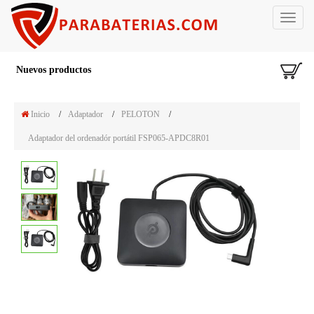
Toggle
navigat
Nuevos productos
Inicio
/
Adaptador
/
PELOTON
/
Adaptador del ordenadór portátil FSP065-APDC8R01