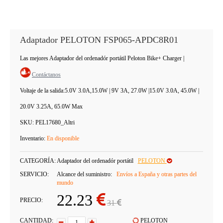
Adaptador PELOTON FSP065-APDC8R01
Las mejores Adaptador del ordenadór portátil Peloton Bike+ Charger
|
Contáctanos
Voltaje de la salida:
5.0V 3.0A,15.0W | 9V 3A, 27.0W |15.0V 3.0A, 45.0W |
20.0V 3.25A, 65.0W Max
SKU:
PEL17680_Altri
Inventario:
En disponible
CATEGORÍA:
Adaptador del ordenadór portátil
PELOTON
SERVICIO:
Alcance del suministro:
Envíos a España y otras partes del
mundo
22.23
PRECIO:
31
CANTIDAD:
PELOTON