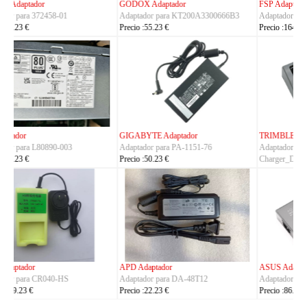
FSP Adaptador
HUAWEI Adaptador
Adaptador para FSP330-ACAU3
Adaptador para S190126D1D
Precio :164.23 €
Precio :40.23 €
TRIMBLE Adaptador
ASUS Adaptador
Adaptador para
Adaptador para A14-150P1A
Charger_Dual_Battery_Slot
Precio :42.23 €
Precio :149.23 €
ASUS Adaptador
OLYMPUS Adaptador
Adaptador para ADP-380AB_B
Adaptador para CH4000
Precio :86.23 €
Precio :100.23 €