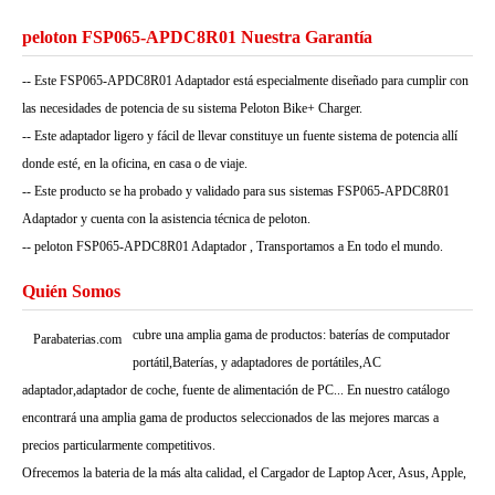
peloton FSP065-APDC8R01 Nuestra Garantía
-- Este FSP065-APDC8R01 Adaptador está especialmente diseñado para cumplir con
las necesidades de potencia de su sistema Peloton Bike+ Charger.
-- Este adaptador ligero y fácil de llevar constituye un fuente sistema de potencia allí
donde esté, en la oficina, en casa o de viaje.
-- Este producto se ha probado y validado para sus sistemas FSP065-APDC8R01
Adaptador y cuenta con la asistencia técnica de peloton.
-- peloton FSP065-APDC8R01 Adaptador , Transportamos a En todo el mundo.
Quién Somos
cubre una amplia gama de productos: baterías de computador
Parabaterias.com
portátil,Baterías, y adaptadores de portátiles,AC
adaptador,adaptador de coche, fuente de alimentación de PC... En nuestro catálogo
encontrará una amplia gama de productos seleccionados de las mejores marcas a
precios particularmente competitivos.
Ofrecemos la bateria de la más alta calidad, el Cargador de Laptop Acer, Asus, Apple,