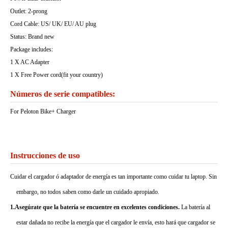
Outlet: 2-prong
Cord Cable: US/ UK/ EU/ AU plug
Status: Brand new
Package includes:
1 X AC Adapter
1 X Free Power cord(fit your country)
Números de serie compatibles:
For Peloton Bike+ Charger
Instrucciones de uso
Cuidar el cargador ó adaptador de energía es tan importante como cuidar tu laptop. Sin
embargo, no todos saben como darle un cuidado apropiado.
1.Asegúrate que la batería se encuentre en excelentes condiciones.
La batería al
estar dañada no recibe la energía que el cargador le envía, esto hará que cargador se