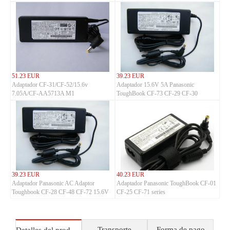
51.23 EUR
39.23 EUR
Adaptador CF-31/CF-52/15.6v
Adaptador 15.6V 5A Panasonic
7.05A/CF-AA5713A M1
ToughBook CF-73 CF-29 CF-30
39.23 EUR
40.23 EUR
Adaptador Panasonic AC Adaptor
Adaptador Panasonic ToughBook CF-01
Toughbook CF-28 CF-48 CF-72 15.6V
CF-25 CF-71 series
5A CF-AA1653 M1
Transporte
Forma de pago