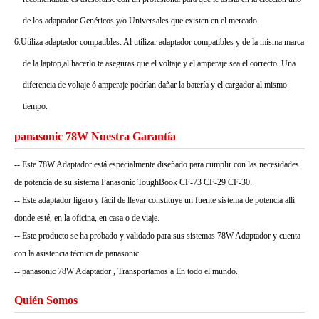
de los adaptador Genéricos y/o Universales que existen en el mercado.
6.Utiliza adaptador compatibles: Al utilizar adaptador compatibles y de la misma marca
de la laptop,al hacerlo te aseguras que el voltaje y el amperaje sea el correcto. Una
diferencia de voltaje ó amperaje podrían dañar la batería y el cargador al mismo
tiempo.
panasonic 78W Nuestra Garantía
-- Este 78W Adaptador está especialmente diseñado para cumplir con las necesidades
de potencia de su sistema Panasonic ToughBook CF-73 CF-29 CF-30.
-- Este adaptador ligero y fácil de llevar constituye un fuente sistema de potencia allí
donde esté, en la oficina, en casa o de viaje.
-- Este producto se ha probado y validado para sus sistemas 78W Adaptador y cuenta
con la asistencia técnica de panasonic.
-- panasonic 78W Adaptador , Transportamos a En todo el mundo.
Quién Somos