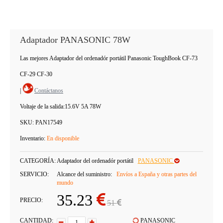
Adaptador PANASONIC 78W
Las mejores Adaptador del ordenadór portátil Panasonic ToughBook CF-73
CF-29 CF-30
|
Contáctanos
Voltaje de la salida:
15.6V 5A 78W
SKU:
PAN17549
Inventario:
En disponible
CATEGORÍA:
Adaptador del ordenadór portátil
PANASONIC
SERVICIO:
Alcance del suministro:
Envíos a España y otras partes del
mundo
35.23
PRECIO:
51
CANTIDAD:
PANASONIC