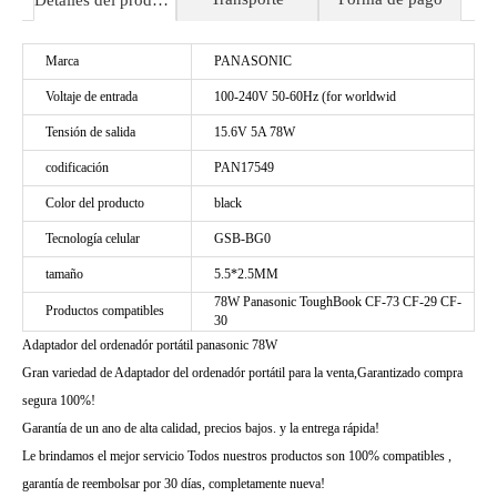
Detalles del producto
Marca
PANASONIC
Voltaje de entrada
100-240V 50-60Hz (for worldwid
Tensión de salida
15.6V 5A 78W
codificación
PAN17549
Color del producto
black
Tecnología celular
GSB-BG0
tamaño
5.5*2.5MM
78W Panasonic ToughBook CF-73 CF-29 CF-
Productos compatibles
30
Adaptador del ordenadór portátil panasonic 78W
Gran variedad de Adaptador del ordenadór portátil para la venta,Garantizado compra
segura 100%!
Garantía de un ano de alta calidad, precios bajos. y la entrega rápida!
Le brindamos el mejor servicio Todos nuestros productos son 100% compatibles ,
garantía de reembolsar por 30 días, completamente nueva!