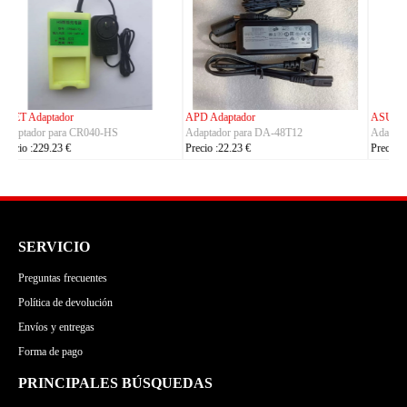
ASUS Adaptador
OLYMPUS Adaptador
Adaptador para ADP-380AB_B
Adaptador para CH4000
Precio :86.23 €
Precio :100.23 €
SERVICIO
Preguntas frecuentes
Política de devolución
Envíos y entregas
Forma de pago
PRINCIPALES BÚSQUEDAS