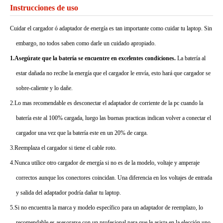
Instrucciones de uso
Cuidar el cargador ó adaptador de energía es tan importante como cuidar tu laptop. Sin
embargo, no todos saben como darle un cuidado apropiado.
1.Asegúrate que la batería se encuentre en excelentes condiciones.
La batería al
estar dañada no recibe la energía que el cargador le envía, esto hará que cargador se
sobre-caliente y lo dañe.
2.Lo mas recomendable es desconectar el adaptador de corriente de la pc cuando la
batería este al 100% cargada, luego las buenas practicas indican volver a conectar el
cargador una vez que la batería este en un 20% de carga.
3.Reemplaza el cargador si tiene el cable roto.
4.Nunca utilice otro cargador de energía si no es de la modelo, voltaje y amperaje
correctos aunque los conectores coincidan. Una diferencia en los voltajes de entrada
y salida del adaptador podría dañar tu laptop.
5.Si no encuentra la marca y modelo específico para un adaptador de reemplazo, lo
recomendable es asesorarse con un profesional para que le asista en la elección uno