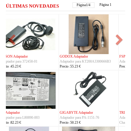
Página 1
Página
2
/
4
ÚLTIMAS NOVEDADES
FSP Adaptador
HUAWEI Adaptador
Adaptador para FSP330-ACAU3
Adaptador para S190126D1D
Precio :164.23 €
Precio :40.23 €
TRIMBLE Adaptador
ASUS Adaptador
Adaptador para
Adaptador para A14-150P1A
Charger_Dual_Battery_Slot
Precio :42.23 €
Precio :149.23 €