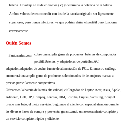
batería. El voltaje se mide en voltios (V) y determina la potencia de la batería.
Ambos valores deben coincidir con los de la batería original o ser ligeramente
superiores, pero nunca inferiores, ya que podrían dañar el portátil o no funcionar
correctamente.
Quién Somos
cubre una amplia gama de productos: baterías de computador
Parabaterias.com
portátil,Baterías, y adaptadores de portátiles,AC
adaptador,adaptador de coche, fuente de alimentación de PC... En nuestro catálogo
encontrará una amplia gama de productos seleccionados de las mejores marcas a
precios particularmente competitivos.
Ofrecemos la bateria de la más alta calidad, el Cargador de Laptop Acer, Asus, Apple,
Adviento, Dell, HP, Compaq, Lenovo, IBM, Toshiba, Fujitsu, Samsung, Sony el
precio más bajo, el mejor servicio. Seguimos al cliente con especial atención durante
las diversas fases de compra y posventa, garantizando un asesoramiento completo y
un servicio completo, rápido y eficiente.