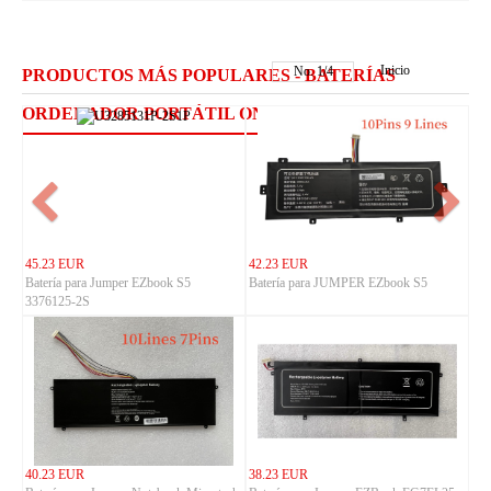
Inicio
No.
1
/
4
PRODUCTOS MÁS POPULARES - BATERÍAS
ORDENADOR PORTÁTIL ONN
45.23 EUR
42.23 EUR
Batería para Jumper EZbook S5
Batería para JUMPER EZbook S5
3376125-2S
40.23 EUR
38.23 EUR