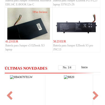
Batería para Jumper Notebook Microtech
Batería para Jumper EZBook FG7FL25
EBL14C E-BOOK Lite C
laptop 3376125-2S
41.23 EUR
50.23 EUR
Batería para Jumper s5 EZbook X3
Batería para Jumper EZbook S5 pro
laptop
JNC13
Inicio
No.
2
/
4
ÚLTIMAS NOVEDADES