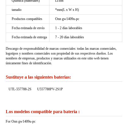
Química (materiales)
Li-ion
tamaño
*mm(L x W x H)
Productos compatibles
Onn gw1409u-pc
Fecha estimada de envío
1 - 2 días laborables
Fecha estimada de entrega
7 - 20 días laborables
Descargo de responsabilidad de marcas comerciales: todas las marcas comerciales,
logotipos y nombres comerciales son propiedad de sus respectivos dueños. Los
nombres de empresas, productos y marcas utilizados en este sitio web tienen
únicamente fines de identificación.
Sustituye a las siguientes baterias:
UTL-557788-2S
U557788PV-2S1P
Los modelos compatible para bateria :
For Onn gw1409u-pc