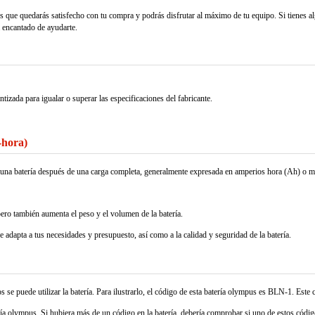
s que quedarás satisfecho con tu compra y podrás disfrutar al máximo de tu equipo. Si tienes a
á encantado de ayudarte.
 para igualar o superar las especificaciones del fabricante.
-hora)
nar una batería después de una carga completa, generalmente expresada en amperios hora (Ah) o 
pero también aumenta el peso y el volumen de la batería.
se adapta a tus necesidades y presupuesto, así como a la calidad y seguridad de la batería.
se puede utilizar la batería. Para ilustrarlo, el código de esta batería olympus es BLN-1. Este 
ía olympus. Si hubiera más de un código en la batería, debería comprobar si uno de estos código