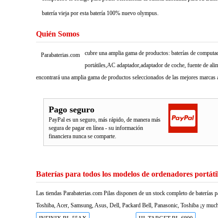
batería vieja por esta batería 100% nuevo olympus.
Quién Somos
cubre una amplia gama de productos: baterías de computado
Parabaterias.com
portátiles,AC adaptador,adaptador de coche, fuente de ali
encontrará una amplia gama de productos seleccionados de las mejores marcas a
Pago seguro
PayPal es un seguro, más rápido, de manera más
segura de pagar en línea - su información
financiera nunca se comparte.
Baterías para todos los modelos de ordenadores portáti
Las tiendas Parabaterias.com Pilas disponen de un stock completo de baterías p
Toshiba, Acer, Samsung, Asus, Dell, Packard Bell, Panasonic, Toshiba ¡y much