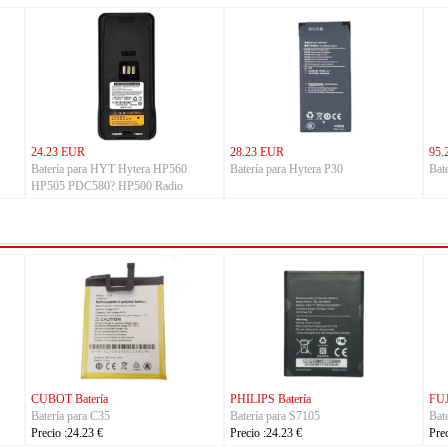
24.23 EUR
28.23 EUR
95.
Batería para HYT Hytera HP560
Batería para Hytera P30
Bat
HP505 PDC580? HP500 Radio
FUJITSU Batería
FUJITSU Batería
Batería para RA07503-1091
Batería para RA07504-1091
Precio :24.23 €
Precio :24.23 €