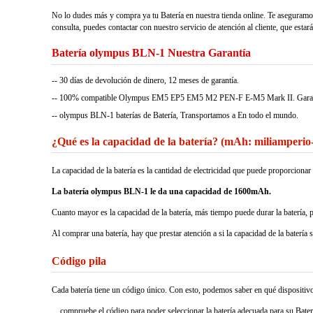
No lo dudes más y compra ya tu Batería en nuestra tienda online. Te aseguramo
consulta, puedes contactar con nuestro servicio de atención al cliente, que estar
Batería olympus BLN-1 Nuestra Garantía
-- 30 días de devolución de dinero, 12 meses de garantía.
-- 100% compatible Olympus EM5 EP5 EM5 M2 PEN-F E-M5 Mark II. Garantizada
-- olympus BLN-1 baterías de Batería, Transportamos a En todo el mundo.
¿Qué es la capacidad de la batería? (mAh: miliamperio
La capacidad de la batería es la cantidad de electricidad que puede proporcio
La batería olympus BLN-1 le da una capacidad de 1600mAh.
Cuanto mayor es la capacidad de la batería, más tiempo puede durar la batería, 
Al comprar una batería, hay que prestar atención a si la capacidad de la batería 
Código pila
Cada batería tiene un código único. Con esto, podemos saber en qué dispositivos 
compruebe el código para poder seleccionar la batería adecuada para su Bater