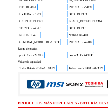
INFINIX BL-55AX
HI_TARGET BL-6800
ITEL BL-49SI
INFINIX BL-54CX
HYTERA BL1719
OPPO BLP983
ONEPLUS BLP921
BLACK_DECKER BL1314
TECNO BL-46AT
OPPO BLP951
NOKIA BL-4UL
NOKIA BL-4UL
GENERAL_MOBILE BL-A33CT
INFINIX BL-45BX
Rango de precios
precio 15 € - 29.99 €
precio 30 € - 44.99 €
Voltaje de capacidad
Todos Batería 2250mAh 10.8V
Todos Batería 2400mAh 3.7V
PRODUCTOS MÁS POPULARES - BATERÍA OL