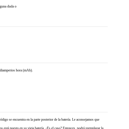
lguna duda o
miliamperios hora (mAh).
código se encuentra en la parte posterior de la batería. Le aconsejamos que
s está puesto en su vieja batería. ¿Es el caso? Entonces, podrá reemplazar la