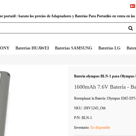
 portatil : barato los precios de Adaptadores y Baterías Para Portatiles en venta en las
 SONY
Baterías HUAWEI
Baterías SAMSUNG
Baterías LG
Bate
1
Batería olympus BLN-1 para Olympus 
1600mAh 7.6V Batería - 
Reemplazar la Batería: Olympus EM5 E
SKU:
20IV1245_Oth
P/N:
BLN-1
Inventario:
En disponible