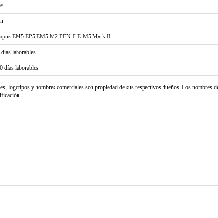
te
on
mpus EM5 EP5 EM5 M2 PEN-F E-M5 Mark II
2 días laborables
20 días laborables
les, logotipos y nombres comerciales son propiedad de sus respectivos dueños. Los nombres d
ificación.