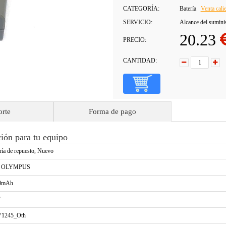
CATEGORÍA:
Batería
Venta cali
SERVICIO:
Alcance del sumini
20.23
PRECIO:
CANTIDAD:
orte
Forma de pago
ón para tu equipo
ría de repuesto, Nuevo
a OLYMPUS
0mAh
V
V1245_Oth