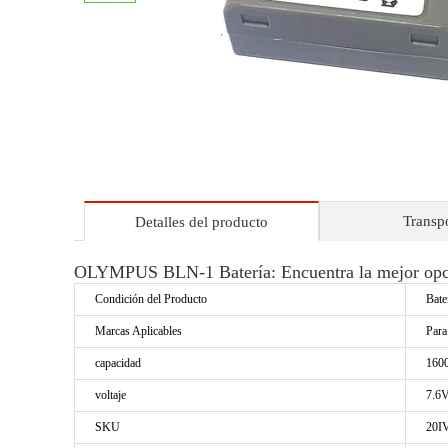
Transp
Detalles del producto
OLYMPUS BLN-1 Batería: Encuentra la mejor opci
Condición del Producto
Bate
Marcas Aplicables
Par
capacidad
160
voltaje
7.6
SKU
20I