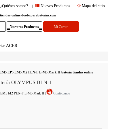
¿Quiénes somos?
Nuevos Productos
Mapa del sitio
|
|
 tiendas online desde parabaterias.com
Nuestros Productos
Mi Carrito
rías ACER
EM5 EP5 EM5 M2 PEN-F E-M5 Mark II batería tiendas online
Batería OLYMPUS BLN-1
P5 EM5 M2 PEN-F E-M5 Mark II
|
Contáctanos