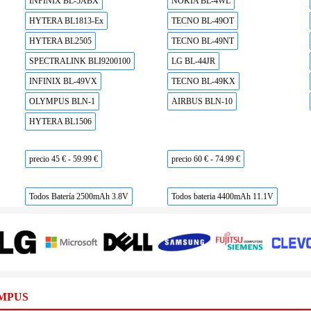
INFINIX BL-5ABX
NOKIA BL-4WL
HYTERA BL1813-Ex
TECNO BL-49OT
HYTERA BL2505
TECNO BL-49NT
SPECTRALINK BLI9200100
LG BL-44JR
INFINIX BL-49VX
TECNO BL-49KX
OLYMPUS BLN-1
AIRBUS BLN-10
HYTERA BL1506
precio 45 € - 59.99 €
precio 60 € - 74.99 €
Todos Batería 2500mAh 3.8V
Todos bateria 4400mAh 11.1V
YMPUS