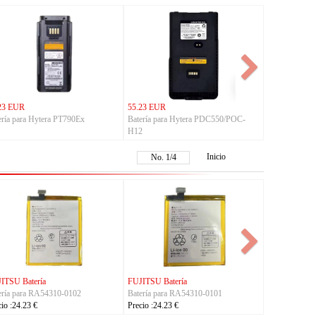
23 EUR
55.23 EUR
ería para Hytera PT790Ex
Batería para Hytera PDC550/POC-
H12
Inicio
No.
1
/
4
KYOCERA Batería
KYOCERA Batería
KYOCE
Batería para 5AAXBT134JAA
Batería para 5AAXBT113JAA
Baterí
Precio :24.23 €
Precio :24.23 €
Precio 