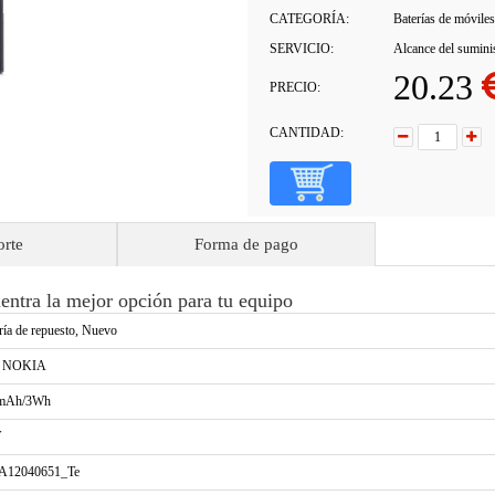
CATEGORÍA:
Baterías de móviles
SERVICIO:
Alcance del sumini
20.23
PRECIO:
CANTIDAD:
orte
Forma de pago
ntra la mejor opción para tu equipo
ría de repuesto, Nuevo
a NOKIA
mAh/3Wh
V
A12040651_Te