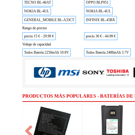
TECNO BL-46AT
OPPO BLP951
NOKIA BL-4UL
NOKIA BL-4UL
GENERAL_MOBILE BL-A33CT
INFINIX BL-45BX
Rango de precios
precio 15 € - 29.99 €
precio 30 € - 44.99 €
Voltaje de capacidad
Todos Batería 2250mAh 10.8V
Todos Batería 2400mAh 3.7V
PRODUCTOS MÁS POPULARES - BATERÍAS DE