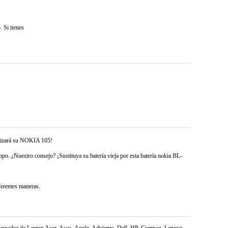
 Si tienes
italizará su NOKIA 105!
o. ¿Nuestro consejo? ¡Sustituya su batería vieja por esta batería nokia BL-
erentes maneras.