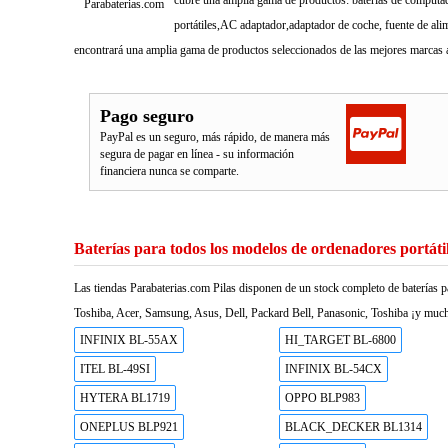
cubre una amplia gama de productos: baterías de computado
Parabaterias.com
portátiles,AC adaptador,adaptador de coche, fuente de ali
encontrará una amplia gama de productos seleccionados de las mejores marcas a
Pago seguro
PayPal es un seguro, más rápido, de manera más
segura de pagar en línea - su información
financiera nunca se comparte.
Baterías para todos los modelos de ordenadores portáti
Las tiendas Parabaterias.com Pilas disponen de un stock completo de baterías p
Toshiba, Acer, Samsung, Asus, Dell, Packard Bell, Panasonic, Toshiba ¡y much
INFINIX BL-55AX
HI_TARGET BL-6800
ITEL BL-49SI
INFINIX BL-54CX
HYTERA BL1719
OPPO BLP983
ONEPLUS BLP921
BLACK_DECKER BL1314