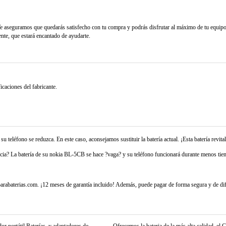
Te aseguramos que quedarás satisfecho con tu compra y podrás disfrutar al máximo de tu equipo.
ente, que estará encantado de ayudarte.
caciones del fabricante.
u teléfono se reduzca. En este caso, aconsejamos sustituir la batería actual. ¡Esta batería rev
cia? La batería de su nokia BL-5CB se hace ?vaga? y su teléfono funcionará durante menos tiemp
baterias.com. ¡12 meses de garantía incluido! Además, puede pagar de forma segura y de dif