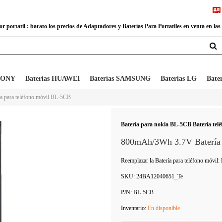
 portatil : barato los precios de Adaptadores y Baterías Para Portatiles en venta en las
 SONY
Baterías HUAWEI
Baterías SAMSUNG
Baterías LG
Bate
ía para teléfono móvil BL-5CB
Batería para nokia BL-5CB Batería telé
800mAh/3Wh 3.7V Batería 
Reemplazar la Batería para teléfono móvi
SKU:
24BA12040651_Te
P/N:
BL-5CB
Inventario:
En disponible