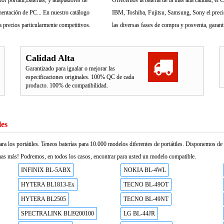
r portátil,Baterías, y adaptadores de
Ofrecemos la bateria de la más alta calidad, e
mentación de PC... En nuestro catálogo
IBM, Toshiba, Fujitsu, Samsung, Sony el precio 
 precios particularmente competitivos.
las diversas fases de compra y posventa, garant
Calidad Alta
Garantizado para igualar o mejorar las
especificaciones originales. 100% QC de cada
producto. 100% de compatibilidad.
les
ara los portátiles. Teneos baterías para 10.000 modelos diferentes de portátiles. Disponemos d
as más! Podremos, en todos los casos, encontrar para usted un modelo compatible.
INFINIX BL-5ABX
NOKIA BL-4WL
HYTERA BL1813-Ex
TECNO BL-49OT
HYTERA BL2505
TECNO BL-49NT
SPECTRALINK BLI9200100
LG BL-44JR