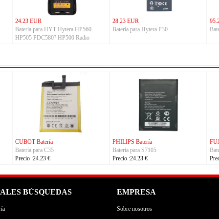
24.23 EUR
28.23 EUR
95.
Batería para HYT Hytera HP560
Batería para Hytera P30
Bat
HP505 PDC580? HP500 Radio
atería
FUJITSU Batería
FUJITSU Batería
ra RA54310-0102
Batería para RA54310-0101
Batería para RA0750
23 €
Precio :24.23 €
Precio :24.23 €
PALES BÚSQUEDAS
EMPRESA
ía
Sobre nosotros