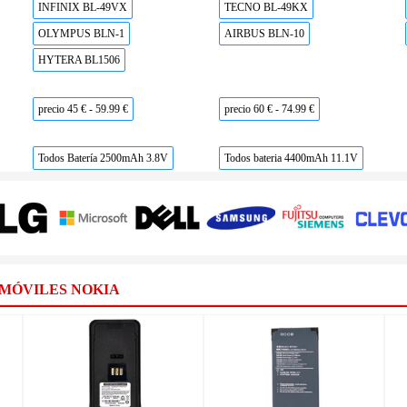
INFINIX BL-49VX
TECNO BL-49KX
OLYMPUS BLN-1
AIRBUS BLN-10
HYTERA BL1506
precio 45 € - 59.99 €
precio 60 € - 74.99 €
Todos Batería 2500mAh 3.8V
Todos bateria 4400mAh 11.1V
 MÓVILES NOKIA