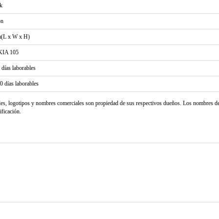
k
on
(L x W x H)
IA 105
2 días laborables
20 días laborables
les, logotipos y nombres comerciales son propiedad de sus respectivos dueños. Los nombres d
ificación.