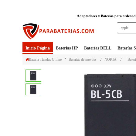
Adaptadores y Baterías para ordenador
Inicio Página
Baterías HP
Baterías DELL
Baterías
Batería Tiendas Online
/
Baterías de móviles
/
NOKIA
/
Bater