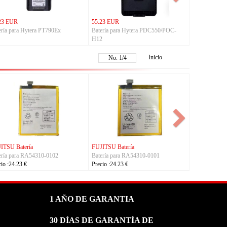
23 EUR
55.23 EUR
ería para Hytera PT790Ex
Batería para Hytera PDC550/POC-
H12
Inicio
No.
1
/
4
FUJITSU Batería
KYOCERA Batería
3-1091
Batería para RA07504-1091
Batería para 5AAXBT134JAA
Precio :24.23 €
Precio :24.23 €
1 AÑO DE GARANTIA
30 DÍAS DE GARANTÍA DE