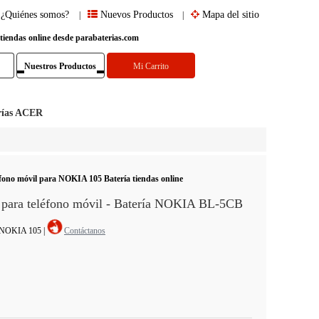
¿Quiénes somos?
Nuevos Productos
Mapa del sitio
|
|
 tiendas online desde parabaterias.com
Nuestros Productos
Mi Carrito
rías ACER
fono móvil para NOKIA 105 Batería tiendas online
para teléfono móvil - Batería NOKIA BL-5CB
l: NOKIA 105
|
Contáctanos