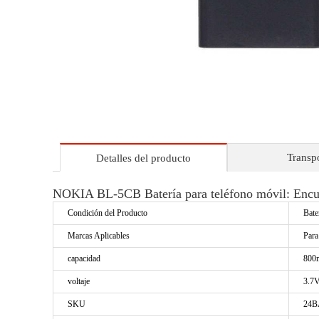
Transp
Detalles del producto
NOKIA BL-5CB Batería para teléfono móvil: Encue
Condición del Producto
Bate
Marcas Aplicables
Par
capacidad
800
voltaje
3.7
SKU
24B