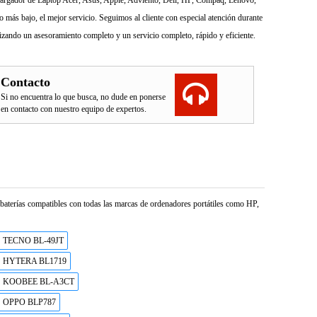
l Cargador de Laptop Acer, Asus, Apple, Adviento, Dell, HP, Compaq, Lenovo,
más bajo, el mejor servicio. Seguimos al cliente con especial atención durante
izando un asesoramiento completo y un servicio completo, rápido y eficiente.
Contacto
Si no encuentra lo que busca, no dude en ponerse
en contacto con nuestro equipo de expertos.
e baterías compatibles con todas las marcas de ordenadores portátiles como HP,
TECNO BL-49JT
HYTERA BL1719
KOOBEE BL-A3CT
OPPO BLP787