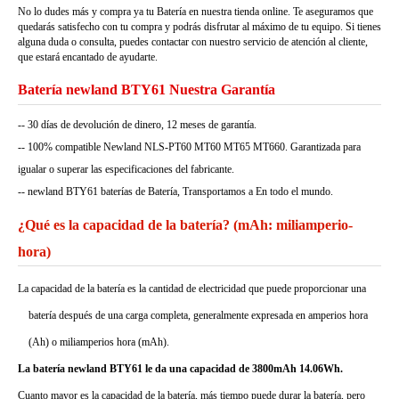
No lo dudes más y compra ya tu Batería en nuestra tienda online. Te aseguramos que
quedarás satisfecho con tu compra y podrás disfrutar al máximo de tu equipo. Si tienes
alguna duda o consulta, puedes contactar con nuestro servicio de atención al cliente,
que estará encantado de ayudarte.
Batería newland BTY61 Nuestra Garantía
-- 30 días de devolución de dinero, 12 meses de garantía.
-- 100% compatible Newland NLS-PT60 MT60 MT65 MT660. Garantizada para
igualar o superar las especificaciones del fabricante.
-- newland BTY61 baterías de Batería, Transportamos a En todo el mundo.
¿Qué es la capacidad de la batería? (mAh: miliamperio-
hora)
La capacidad de la batería es la cantidad de electricidad que puede proporcionar una
batería después de una carga completa, generalmente expresada en amperios hora
(Ah) o miliamperios hora (mAh).
La batería newland BTY61 le da una capacidad de 3800mAh 14.06Wh.
Cuanto mayor es la capacidad de la batería, más tiempo puede durar la batería, pero