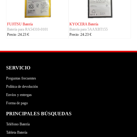
KYOCERA Batería
ACE Batería
Batería para 5AAXBT155
Batería para BAS022
Precio :24.23 €
Precio :24.23 €
SERVICIO
Preguntas frecuentes
Política de devolución
Envíos y entregas
Forma de pago
PRINCIPALES BÚSQUEDAS
Teléfono Batería
Tableta Batería