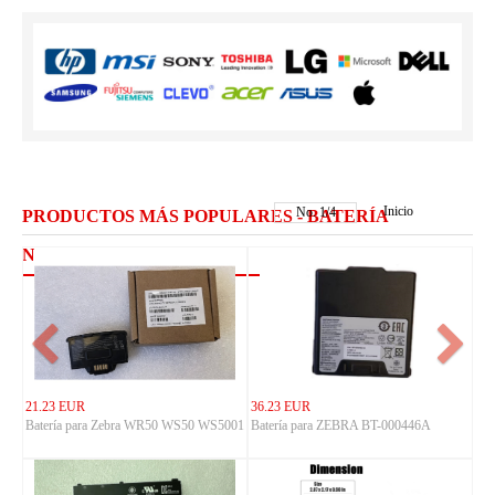
Inicio
No.
1
/
4
PRODUCTOS MÁS POPULARES - BATERÍA
NEWLAND
21.23 EUR
36.23 EUR
Batería para Zebra WR50 WS50 WS5001
Batería para ZEBRA BT-000446A