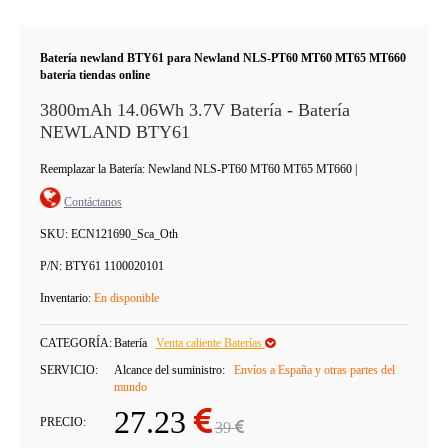
Batería newland BTY61 para Newland NLS-PT60 MT60 MT65 MT660
batería tiendas online
3800mAh 14.06Wh 3.7V Batería - Batería
NEWLAND BTY61
Reemplazar la Batería: Newland NLS-PT60 MT60 MT65 MT660
|
Contáctanos
SKU:
ECN121690_Sca_Oth
P/N:
BTY61 1100020101
Inventario:
En disponible
CATEGORÍA:
Batería
Venta caliente Baterías
SERVICIO:
Alcance del suministro:
Envíos a España y otras partes del
mundo
27.23
PRECIO:
39