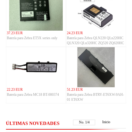
37.23 EUR
24.23 EUR
Batería para Zebra ET5X series only
Batería para Zebra QLN220 QLn220HC
QLN320 QLn320HC ZQ520 ZQ620HC
22.23 EUR
51.23 EUR
Batería para Zebra MC18 BT-000374
Batería para Zebra BTRY-ET6XW-9AH-
01 ET6XW
Inicio
No.
2
/
4
ÚLTIMAS NOVEDADES