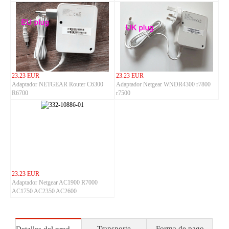
AOC LCD CYSC32-120250 PS-1225
PS-1225L
23.23 EUR
23.23 EUR
Adaptador NETGEAR Router C6300
Adaptador Netgear WNDR4300 r7800
R6700
r7500
23.23 EUR
Adaptador Netgear AC1900 R7000
AC1750 AC2350 AC2600
Transporte
Forma de pago