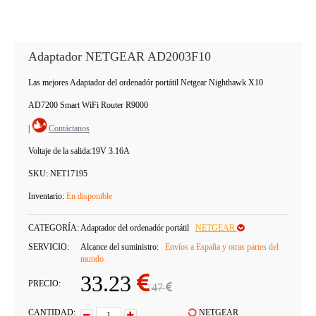
Adaptador NETGEAR AD2003F10
Las mejores Adaptador del ordenadór portátil Netgear Nighthawk X10
AD7200 Smart WiFi Router R9000
|
Contáctanos
Voltaje de la salida:
19V 3.16A
SKU:
NET17195
Inventario:
En disponible
CATEGORÍA:
Adaptador del ordenadór portátil
NETGEAR
SERVICIO:
Alcance del suministro:
Envíos a España y otras partes del
mundo
33.23
PRECIO:
47
CANTIDAD:
NETGEAR