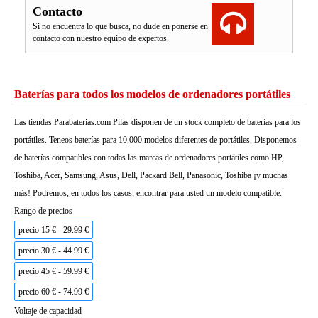
Contacto
Si no encuentra lo que busca, no dude en ponerse en
contacto con nuestro equipo de expertos.
Baterías para todos los modelos de ordenadores portátiles
Las tiendas Parabaterias.com Pilas disponen de un stock completo de baterías para los
portátiles. Teneos baterías para 10.000 modelos diferentes de portátiles. Disponemos
de baterías compatibles con todas las marcas de ordenadores portátiles como HP,
Toshiba, Acer, Samsung, Asus, Dell, Packard Bell, Panasonic, Toshiba ¡y muchas
más! Podremos, en todos los casos, encontrar para usted un modelo compatible.
Rango de precios
precio 15 € - 29.99 €
precio 30 € - 44.99 €
precio 45 € - 59.99 €
precio 60 € - 74.99 €
Voltaje de capacidad