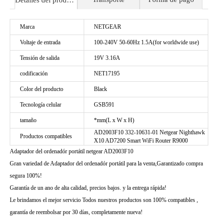
Detalles del producto
Marca
NETGEAR
Voltaje de entrada
100-240V 50-60Hz 1.5A(for worldwide use)
Tensión de salida
19V 3.16A
codificación
NET17195
Color del producto
Black
Tecnología celular
GSB591
tamaño
*mm(L x W x H)
AD2003F10 332-10631-01 Netgear Nighthawk
Productos compatibles
X10 AD7200 Smart WiFi Router R9000
Adaptador del ordenadór portátil netgear AD2003F10
Gran variedad de Adaptador del ordenadór portátil para la venta,Garantizado compra
segura 100%!
Garantía de un ano de alta calidad, precios bajos. y la entrega rápida!
Le brindamos el mejor servicio Todos nuestros productos son 100% compatibles ,
garantía de reembolsar por 30 días, completamente nueva!