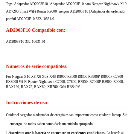
Tags: Adaptador AD2003F10 | Adaptador AD2003F10 para Netgear Nighthawk X10
AD7200 Smart WiFi Router R9000 | netgear AD2003F10 | Adaptador del ordenadór
portátil AD2003F10 332-10631-01
AD2003F10 Compatible con:
AD2003F10 332-10631-01
Números de serie compatibles:
For Netgear X10 X8 X6 X6S X4S R8900 R8500 R8300 R7900P R8000P C7800
EX8000 Wi-Fi Router Nighthawk C7500, C7800, R7850, R7960P R8900, R9000,
RAX120, RAX75, RAX80, XR700; Orbi RBS40V
Instrucciones de uso
Cuidar el cargador ó adaptador de energía es tan importante como cuidar tu laptop. Sin
embargo, no todos saben como darle un cuidado apropiado.
1.Asegúrate que la batería se encuentre en excelentes condiciones.
La batería al