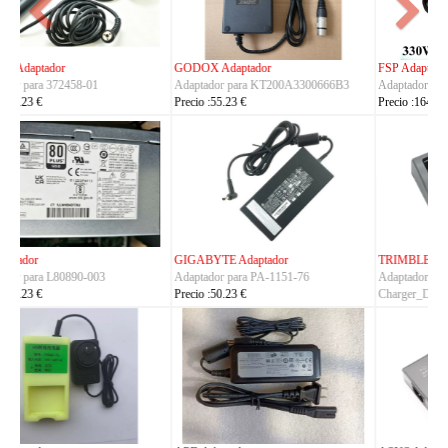
FSP Adaptador
HUAWEI Adaptador
Adaptador para FSP330-ACAU3
Adaptador para S190126D1D
Precio :164.23 €
Precio :40.23 €
TRIMBLE Adaptador
ASUS Adaptador
Adaptador para
Adaptador para A14-150P1A
Charger_Dual_Battery_Slot
Precio :42.23 €
Precio :149.23 €