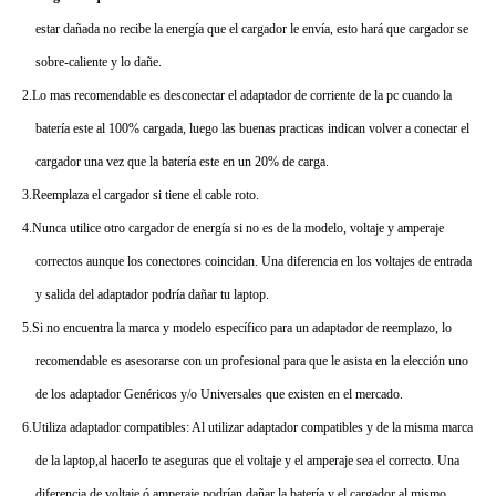
estar dañada no recibe la energía que el cargador le envía, esto hará que cargador se
sobre-caliente y lo dañe.
2.Lo mas recomendable es desconectar el adaptador de corriente de la pc cuando la
batería este al 100% cargada, luego las buenas practicas indican volver a conectar el
cargador una vez que la batería este en un 20% de carga.
3.Reemplaza el cargador si tiene el cable roto.
4.Nunca utilice otro cargador de energía si no es de la modelo, voltaje y amperaje
correctos aunque los conectores coincidan. Una diferencia en los voltajes de entrada
y salida del adaptador podría dañar tu laptop.
5.Si no encuentra la marca y modelo específico para un adaptador de reemplazo, lo
recomendable es asesorarse con un profesional para que le asista en la elección uno
de los adaptador Genéricos y/o Universales que existen en el mercado.
6.Utiliza adaptador compatibles: Al utilizar adaptador compatibles y de la misma marca
de la laptop,al hacerlo te aseguras que el voltaje y el amperaje sea el correcto. Una
diferencia de voltaje ó amperaje podrían dañar la batería y el cargador al mismo