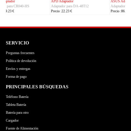
ASUS Adaptador
OLYMPUS Adaptador
Adaptador para ADP-380AB_B
Adaptador para CH4000
Precio :86.23 €
Precio :100.23 €
SERVICIO
Preguntas frecuentes
Política de devolución
Envíos y entregas
Forma de pago
PRINCIPALES BÚSQUEDAS
Teléfono Batería
Tableta Batería
Batería para otro
Cargador
Fuente de Alimentación