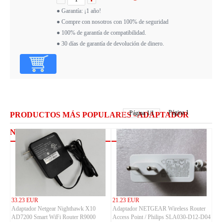
● Garantía: ¡1 año!
● Compre con nosotros con 100% de seguridad
● 100% de garantía de compatibilidad.
● 30 días de garantía de devolución de dinero.
Página 1
Página
1
/
1
PRODUCTOS MÁS POPULARES - ADAPTADOR
NETGEAR
33.23 EUR
21.23 EUR
Adaptador Netgear Nighthawk X10
Adaptador NETGEAR Wireless Router
AD7200 Smart WiFi Router R9000
Access Point / Philips SLA030-D12-D04