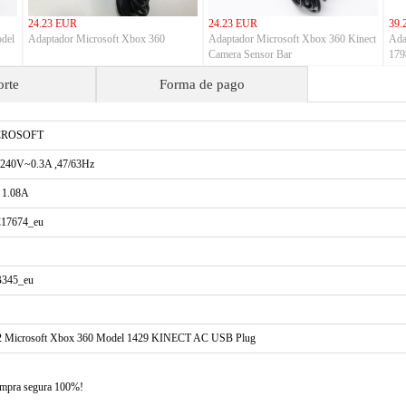
24.23 EUR
24.23 EUR
39.
odel
Adaptador Microsoft Xbox 360
Adaptador Microsoft Xbox 360 Kinect
Ada
Camera Sensor Bar
179
orte
Forma de pago
CROSOFT
-240V~0.3A ,47/63Hz
 1.08A
17674_eu
345_eu
2 Microsoft Xbox 360 Model 1429 KINECT AC USB Plug
compra segura 100%!