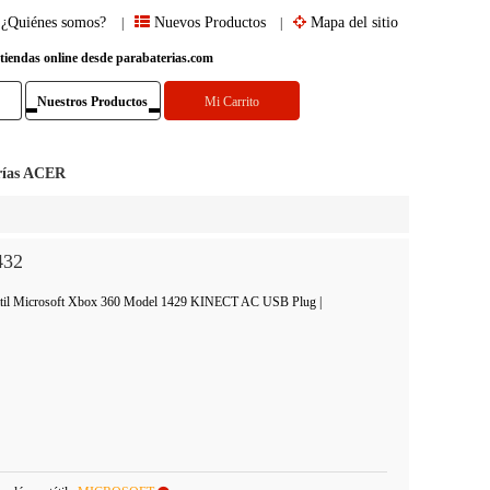
¿Quiénes somos?
Nuevos Productos
Mapa del sitio
|
|
 tiendas online desde parabaterias.com
Nuestros Productos
Mi Carrito
rías ACER
432
rtátil Microsoft Xbox 360 Model 1429 KINECT AC USB Plug
|