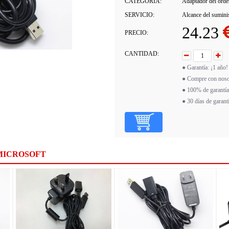
CATEGORÍA:
Adaptador del orden
SERVICIO:
Alcance del sumini
24.23
PRECIO:
CANTIDAD:
● Garantía: ¡1 año!
● Compre con noso
● 100% de garantía
● 30 días de garant
MICROSOFT