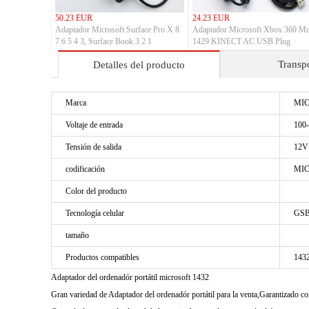
50.23 EUR
24.23 EUR
Adaptador Microsoft Surface Pro X 8
Adaptador Microsoft Xbox 360 M
7 6 5 4 3, Surface Book 3 2 1
1429 KINECT AC USB Plug
Transp
Detalles del producto
Marca
MI
Voltaje de entrada
100
Tensión de salida
12V
codificación
MIC
Color del producto
Tecnología celular
GSB
tamaño
Productos compatibles
143
Adaptador del ordenadór portátil microsoft 1432
Gran variedad de Adaptador del ordenadór portátil para la venta,Garantizado 