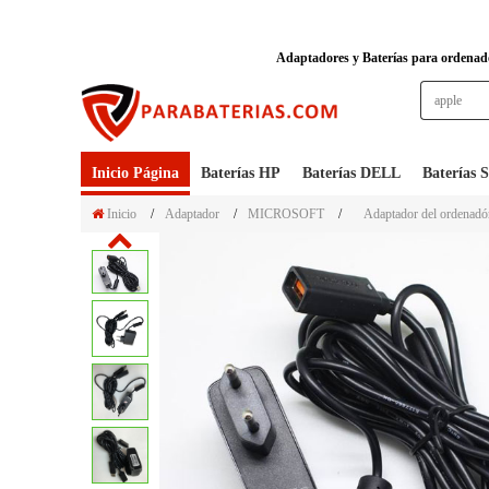
Adaptadores y Baterías para ordenador
Inicio Página
Baterías HP
Baterías DELL
Baterías
Inicio
/
Adaptador
/
MICROSOFT
/
Adaptador del ordenadór