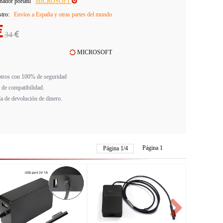
adór portátil
MICROSOFT
stro:
Envíos a España y otras partes del mundo
34
MICROSOFT
tros con 100% de seguridad
 de compatibilidad.
ía de devolución de dinero.
Página 1
Página
1
/
4