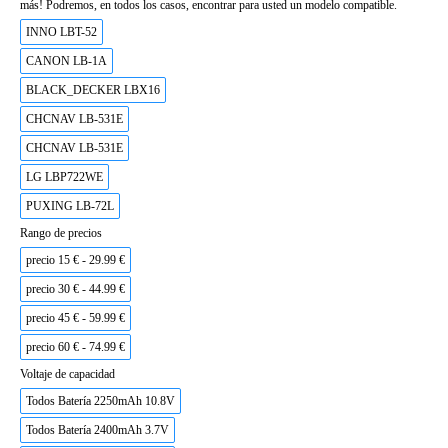
más! Podremos, en todos los casos, encontrar para usted un modelo compatible.
INNO LBT-52
CANON LB-1A
BLACK_DECKER LBX16
CHCNAV LB-531E
CHCNAV LB-531E
LG LBP722WE
PUXING LB-72L
Rango de precios
precio 15 € - 29.99 €
precio 30 € - 44.99 €
precio 45 € - 59.99 €
precio 60 € - 74.99 €
Voltaje de capacidad
Todos Batería 2250mAh 10.8V
Todos Batería 2400mAh 3.7V