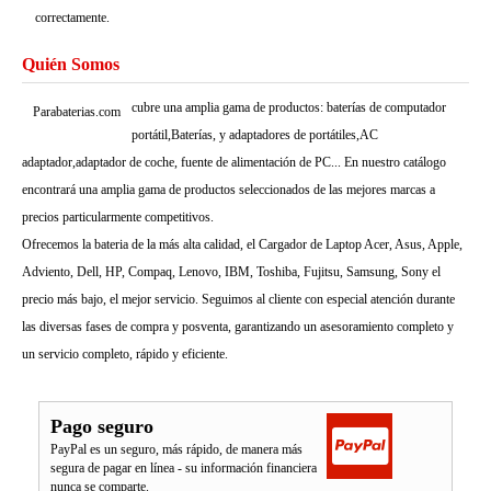
correctamente.
Quién Somos
cubre una amplia gama de productos: baterías de computador
Parabaterias.com
portátil,Baterías, y adaptadores de portátiles,AC
adaptador,adaptador de coche, fuente de alimentación de PC... En nuestro catálogo
encontrará una amplia gama de productos seleccionados de las mejores marcas a
precios particularmente competitivos.
Ofrecemos la bateria de la más alta calidad, el Cargador de Laptop Acer, Asus, Apple,
Adviento, Dell, HP, Compaq, Lenovo, IBM, Toshiba, Fujitsu, Samsung, Sony el
precio más bajo, el mejor servicio. Seguimos al cliente con especial atención durante
las diversas fases de compra y posventa, garantizando un asesoramiento completo y
un servicio completo, rápido y eficiente.
Pago seguro
PayPal es un seguro, más rápido, de manera más
segura de pagar en línea - su información financiera
nunca se comparte.