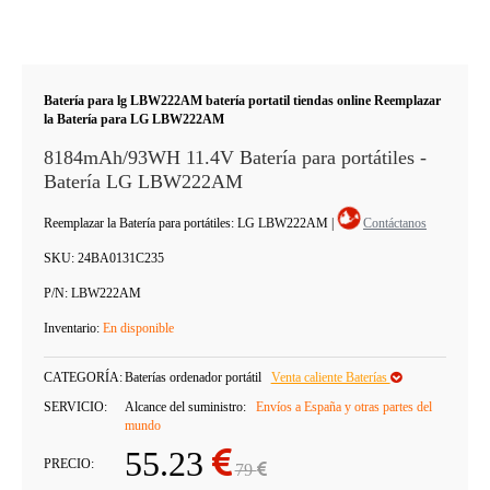
Batería para lg LBW222AM batería portatil tiendas online Reemplazar
la Batería para LG LBW222AM
8184mAh/93WH 11.4V Batería para portátiles -
Batería LG LBW222AM
Reemplazar la Batería para portátiles: LG LBW222AM
|
Contáctanos
SKU:
24BA0131C235
P/N:
LBW222AM
Inventario:
En disponible
CATEGORÍA:
Baterías ordenador portátil
Venta caliente Baterías
SERVICIO:
Alcance del suministro:
Envíos a España y otras partes del
mundo
55.23
PRECIO:
79