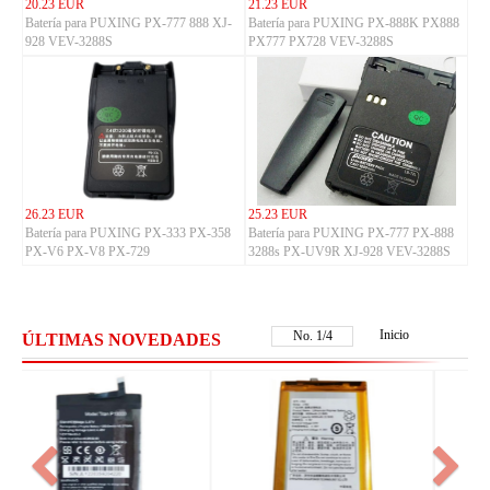
20.23 EUR
21.23 EUR
Batería para PUXING PX-777 888 XJ-
Batería para PUXING PX-888K PX888
928 VEV-3288S
PX777 PX728 VEV-3288S
26.23 EUR
25.23 EUR
Batería para PUXING PX-333 PX-358
Batería para PUXING PX-777 PX-888
PX-V6 PX-V8 PX-729
3288s PX-UV9R XJ-928 VEV-3288S
Inicio
No.
2
/
4
ÚLTIMAS NOVEDADES