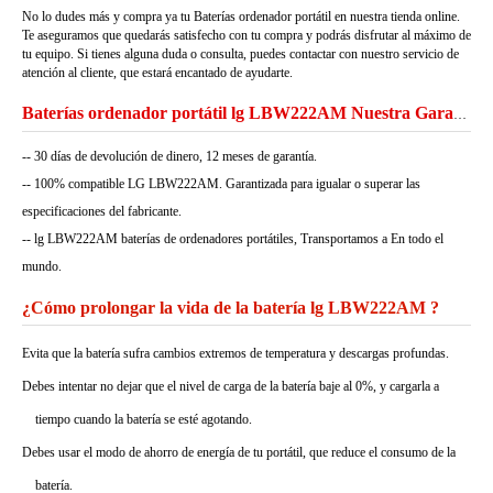
No lo dudes más y compra ya tu Baterías ordenador portátil en nuestra tienda online.
Te aseguramos que quedarás satisfecho con tu compra y podrás disfrutar al máximo de
tu equipo. Si tienes alguna duda o consulta, puedes contactar con nuestro servicio de
atención al cliente, que estará encantado de ayudarte.
Baterías ordenador portátil lg LBW222AM Nuestra Garantía
-- 30 días de devolución de dinero, 12 meses de garantía.
-- 100% compatible LG LBW222AM. Garantizada para igualar o superar las
especificaciones del fabricante.
-- lg LBW222AM baterías de ordenadores portátiles, Transportamos a En todo el
mundo.
¿Cómo prolongar la vida de la batería lg LBW222AM ?
Evita que la batería sufra cambios extremos de temperatura y descargas profundas.
Debes intentar no dejar que el nivel de carga de la batería baje al 0%, y cargarla a
tiempo cuando la batería se esté agotando.
Debes usar el modo de ahorro de energía de tu portátil, que reduce el consumo de la
batería.