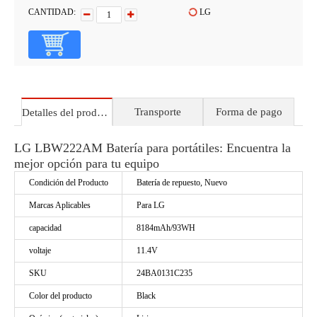
CANTIDAD:
LG
Transporte
Forma de pago
Detalles del producto
LG LBW222AM Batería para portátiles: Encuentra la
mejor opción para tu equipo
Condición del Producto
Batería de repuesto, Nuevo
Marcas Aplicables
Para LG
capacidad
8184mAh/93WH
voltaje
11.4V
SKU
24BA0131C235
Color del producto
Black