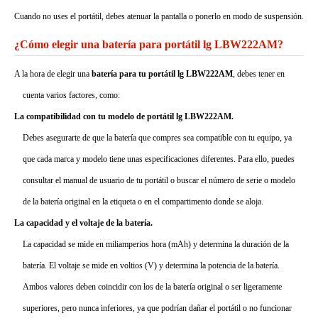
Cuando no uses el portátil, debes atenuar la pantalla o ponerlo en modo de suspensión.
¿Cómo elegir una batería para portátil lg LBW222AM?
A la hora de elegir una
batería para tu portátil lg LBW222AM
, debes tener en
cuenta varios factores, como:
La compatibilidad con tu modelo de portátil lg LBW222AM.
Debes asegurarte de que la batería que compres sea compatible con tu equipo, ya
que cada marca y modelo tiene unas especificaciones diferentes. Para ello, puedes
consultar el manual de usuario de tu portátil o buscar el número de serie o modelo
de la batería original en la etiqueta o en el compartimento donde se aloja.
La capacidad y el voltaje de la batería.
La capacidad se mide en miliamperios hora (mAh) y determina la duración de la
batería. El voltaje se mide en voltios (V) y determina la potencia de la batería.
Ambos valores deben coincidir con los de la batería original o ser ligeramente
superiores, pero nunca inferiores, ya que podrían dañar el portátil o no funcionar